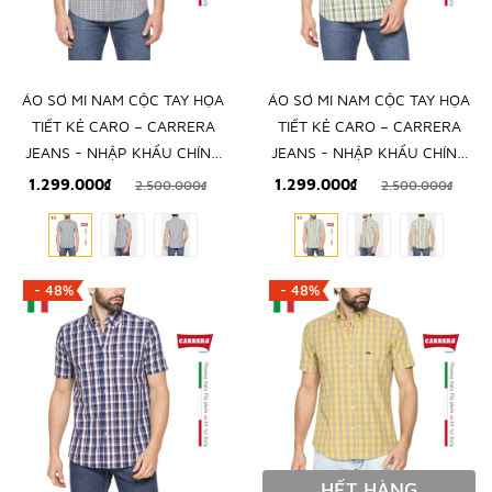
ÁO SƠ MI NAM CỘC TAY HỌA
ÁO SƠ MI NAM CỘC TAY HỌA
TIẾT KẺ CARO – CARRERA
TIẾT KẺ CARO – CARRERA
JEANS - NHẬP KHẨU CHÍNH
JEANS - NHẬP KHẨU CHÍNH
NGẠCH TỪ Ý
NGẠCH TỪ Ý
1.299.000₫
1.299.000₫
2.500.000₫
2.500.000₫
- 48%
- 48%
HẾT HÀNG