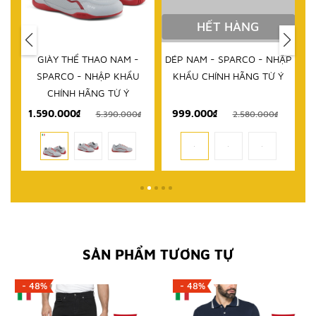
HẾT HÀNG
IM
GIÀY THỂ THAO NAM -
DÉP NAM - SPARCO - NHẬP
D
RCO
SPARCO - NHẬP KHẨU
KHẨU CHÍNH HÃNG TỪ Ý
 TỪ
CHÍNH HÃNG TỪ Ý
1.590.000₫
999.000₫
₫
5.390.000₫
2.580.000₫
SẢN PHẨM TƯƠNG TỰ
- 48%
- 48%