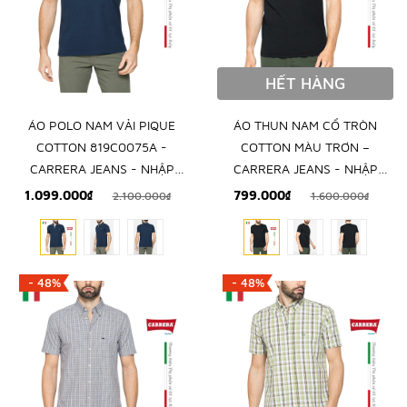
HẾT HÀNG
ÁO POLO NAM VẢI PIQUE
ÁO THUN NAM CỔ TRÒN
COTTON 819C0075A -
COTTON MÀU TRƠN –
CARRERA JEANS - NHẬP
CARRERA JEANS - NHẬP
KHẨU CHÍNH NGẠCH TỪ
KHẨU CHÍNH HÃNG TỪ Ý
1.099.000₫
799.000₫
2.100.000₫
1.600.000₫
ITALIA
- 48%
- 48%