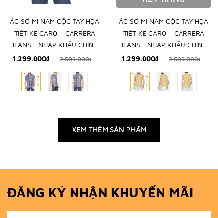
ÁO SƠ MI NAM CỘC TAY HỌA
ÁO SƠ MI NAM CỘC TAY HỌA
TIẾT KẺ CARO – CARRERA
TIẾT KẺ CARO – CARRERA
JEANS - NHẬP KHẨU CHÍNH
JEANS - NHẬP KHẨU CHÍNH
NGẠCH TỪ Ý
NGẠCH TỪ Ý
1.299.000₫
1.299.000₫
2.500.000₫
2.500.000₫
XEM THÊM SẢN PHẨM
ĐĂNG KÝ NHẬN KHUYẾN MÃI