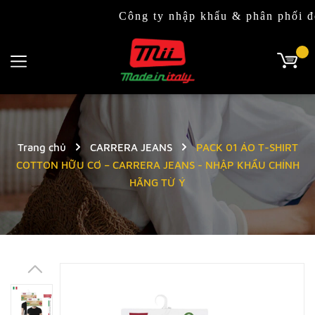
Công ty nhập khẩu & phân phối độc quyền 
Trang chủ
CARRERA JEANS
PACK 01 ÁO T-SHIRT
COTTON HỮU CƠ – CARRERA JEANS - NHẬP KHẨU CHÍNH
HÃNG TỪ Ý