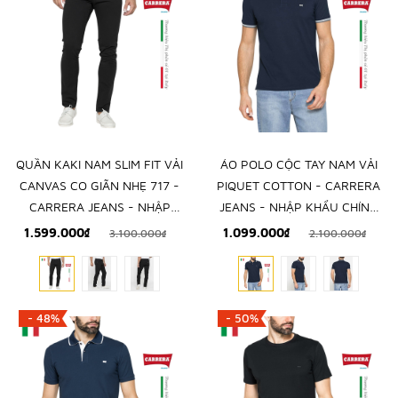
QUẦN KAKI NAM SLIM FIT VẢI
ÁO POLO CỘC TAY NAM VẢI
CANVAS CO GIÃN NHẸ 717 -
PIQUET COTTON - CARRERA
CARRERA JEANS - NHẬP
JEANS - NHẬP KHẨU CHÍNH
KHẨU CHÍNH NGẠCH TỪ Ý
NGẠCH TỪ ITALIA
1.599.000₫
1.099.000₫
3.100.000₫
2.100.000₫
- 48%
- 50%