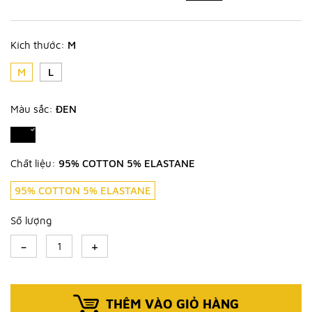
Kích thước:
M
M
L
Màu sắc:
ĐEN
Chất liệu:
95% COTTON 5% ELASTANE
95% COTTON 5% ELASTANE
Số lượng
-
+
THÊM VÀO GIỎ HÀNG