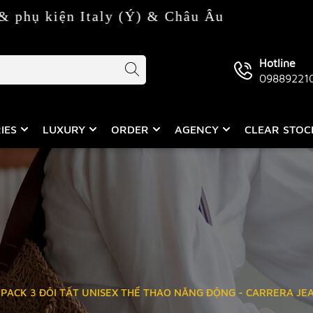
Italy (Ý) & Châu Âu
Hotline
09889221
IES
LUXURY
ORDER
AGENCY
CLEAR STO
PACK 3 ĐÔI TẤT UNISEX THỂ THAO NĂNG ĐỘNG - CARRERA JE