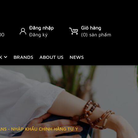
Đăng nhập
Giỏ hàng
00
Đăng ký
(
0
) sản phẩm
CK
BRANDS
ABOUT US
NEWS
ANS - NHẬP KHẨU CHÍNH HÃNG TỪ Ý