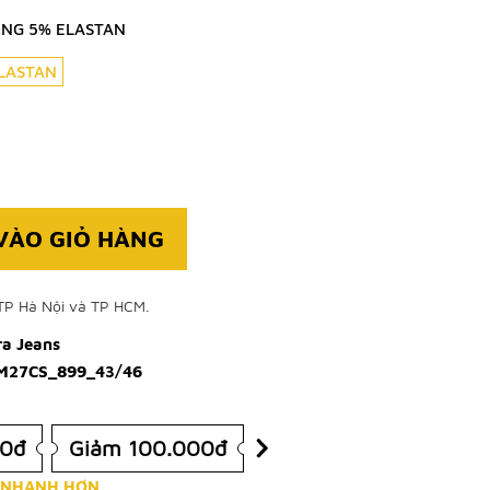
ÔNG 5% ELASTAN
ELASTAN
VÀO GIỎ HÀNG
TP Hà Nội và TP HCM.
ra Jeans
M27CS_899_43/46
00đ
Giảm 100.000đ
 NHANH HƠN