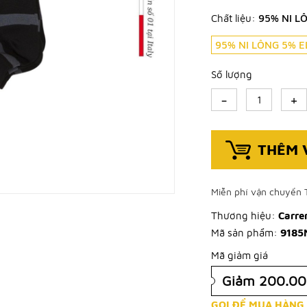
Chất liệu:
95% NI L
95% NI LÔNG 5% 
Số lượng
-
+
THÊM 
Miễn phí vận chuyển 
Thương hiệu:
Carre
Mã sản phẩm:
9185
Mã giảm giá
Giảm 200.0
GỌI ĐỂ MUA HÀNG