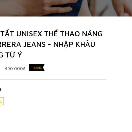
 TẤT UNISEX THỂ THAO NĂNG
RRERA JEANS - NHẬP KHẨU
G TỪ Ý
-40%
490.000₫
M
L