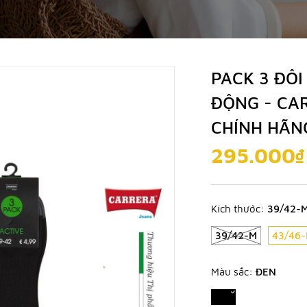
PACK 3 ĐÔI
ĐỘNG - CA
CHÍNH HÃN
295.000₫
Kích thước:
39/42-
39/42-M
43/46-
Màu sắc:
ĐEN