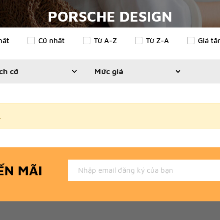
PORSCHE DESIGN
hất
Cũ nhất
Từ A-Z
Từ Z-A
Giá tă
ch cỡ
Mức giá
.
ẾN MÃI