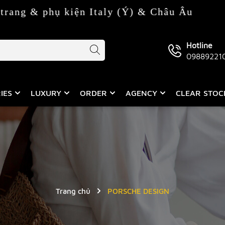
ng & phụ kiện Italy (Ý) & Châu Âu
Hotline
09889221
IES
LUXURY
ORDER
AGENCY
CLEAR STO
Trang chủ
PORSCHE DESIGN