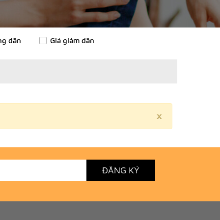
ng dần
Giá giảm dần
×
ĐĂNG KÝ