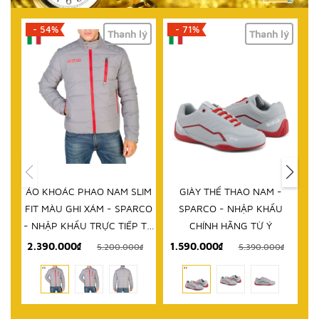
- 54%
- 71%
- 61%
Thanh lý
Thanh lý
H
ÁO KHOÁC PHAO NAM SLIM
GIÀY THỂ THAO NAM -
DÉP NAM
IT MÀU GHI XÁM - SPARCO
SPARCO - NHẬP KHẨU
KHẨU C
 NHẬP KHẨU TRỰC TIẾP TỪ
CHÍNH HÃNG TỪ Ý
ITALY
2.390.000₫
1.590.000₫
999.0
5.200.000₫
5.390.000₫