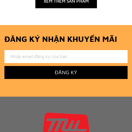
XEM THÊM SẢN PHẨM
ĐĂNG KÝ NHẬN KHUYẾN MÃI
ĐĂNG KÝ