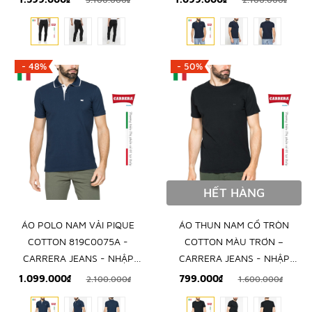
- 48%
- 50%
HẾT HÀNG
ÁO POLO NAM VẢI PIQUE
ÁO THUN NAM CỔ TRÒN
COTTON 819C0075A -
COTTON MÀU TRƠN –
CARRERA JEANS - NHẬP
CARRERA JEANS - NHẬP
KHẨU CHÍNH NGẠCH TỪ
KHẨU CHÍNH HÃNG TỪ Ý
1.099.000₫
799.000₫
2.100.000₫
1.600.000₫
ITALIA