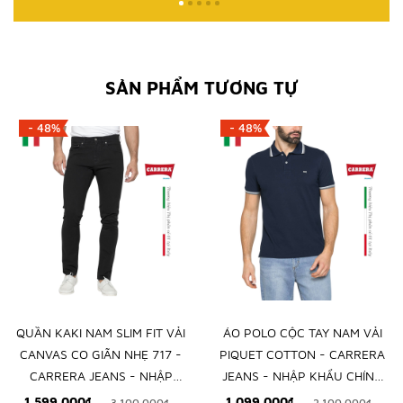
SẢN PHẨM TƯƠNG TỰ
- 48%
- 48%
QUẦN KAKI NAM SLIM FIT VẢI
ÁO POLO CỘC TAY NAM VẢI
CANVAS CO GIÃN NHẸ 717 -
PIQUET COTTON - CARRERA
CARRERA JEANS - NHẬP
JEANS - NHẬP KHẨU CHÍNH
KHẨU CHÍNH NGẠCH TỪ Ý
NGẠCH TỪ ITALIA
1.599.000₫
1.099.000₫
3.100.000₫
2.100.000₫