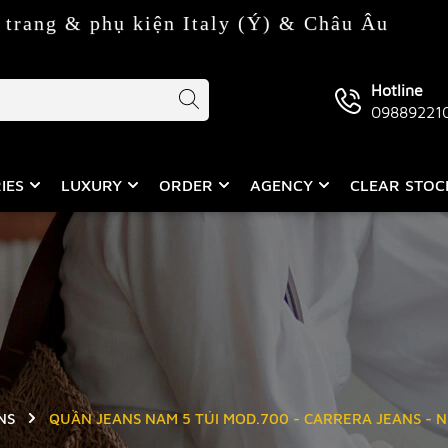
 kiện Italy (Ý) & Châu Âu
Hotline
09889221
IES
LUXURY
ORDER
AGENCY
CLEAR STO
NS
QUẦN JEANS NAM 5 TÚI MOD.700 - CARRERA JEANS - 