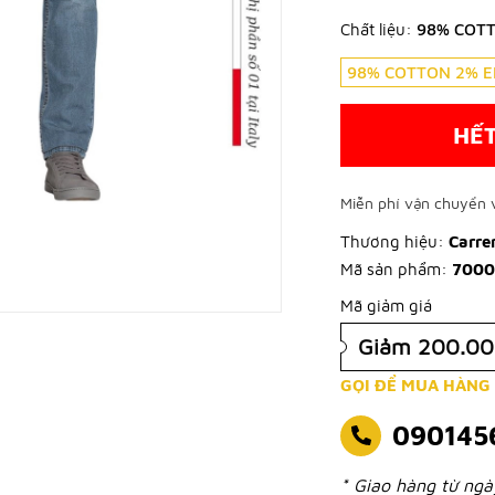
Chất liệu:
98% COT
98% COTTON 2% E
HẾ
Miễn phí vận chuyển v
Thương hiệu:
Carre
Mã sản phẩm:
7000
Mã giảm giá
Giảm 200.0
GỌI ĐỂ MUA HÀNG
090145
* Giao hàng từ ng