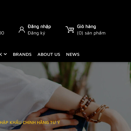
Đăng nhập
Giỏ hàng
00
Đăng ký
(
0
) sản phẩm
CK
BRANDS
ABOUT US
NEWS
NHẬP KHẨU CHÍNH HÃNG TỪ Ý