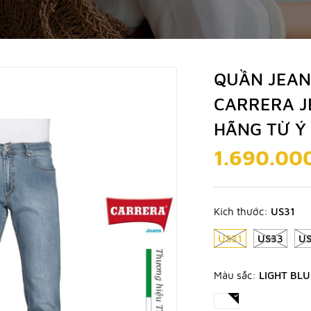
QUẦN JEANS
CARRERA J
HÃNG TỪ Ý
1.690.00
Kích thước:
US31
US31
US33
U
Màu sắc:
LIGHT BLU