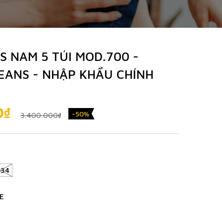
 NAM 5 TÚI MOD.700 -
EANS - NHẬP KHẨU CHÍNH
0₫
-50%
3.400.000₫
S34
E