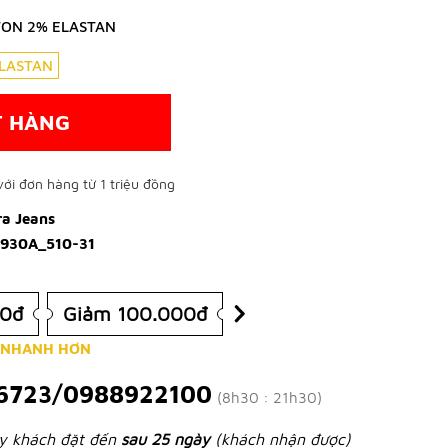
TON 2% ELASTAN
LASTAN
T HÀNG
ới đơn hàng từ 1 triệu đồng
ra Jeans
930A_510-31
00đ
Giảm 100.000đ
 NHANH HƠN
6723/0988922100
(8h30 : 21h30)
ày khách đặt đến
sau 25 ngày
(khách nhận được)