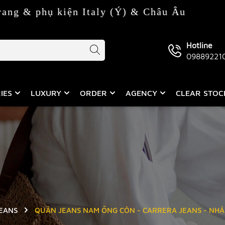
kiện Italy (Ý) & Châu Âu
Hotline
09889221
IES
LUXURY
ORDER
AGENCY
CLEAR STO
EANS
QUẦN JEANS NAM ỐNG CÔN - CARRERA JEANS - NHẬ