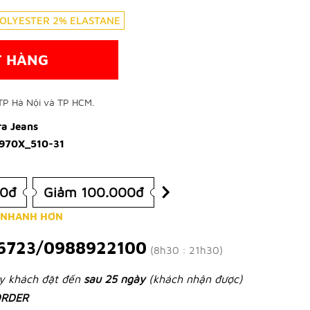
OLYESTER 2% ELASTANE
T HÀNG
TP Hà Nội và TP HCM.
ra Jeans
970X_510-31
00đ
Giảm 100.000đ
 NHANH HƠN
6723/0988922100
(8h30 : 21h30)
ày khách đặt đến
sau 25 ngày
(khách nhận được)
RDER