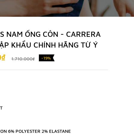
S NAM ỐNG CÔN - CARRERA
HẬP KHẨU CHÍNH HÃNG TỪ Ý
0₫
-19%
1.710.000₫
T
ON 6% POLYESTER 2% ELASTANE