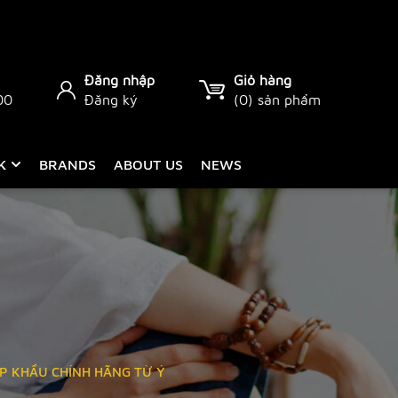
Đăng nhập
Giỏ hàng
00
Đăng ký
(
0
) sản phẩm
CK
BRANDS
ABOUT US
NEWS
P KHẨU CHÍNH HÃNG TỪ Ý