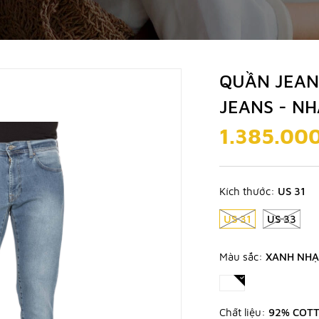
QUẦN JEAN
JEANS - N
1.385.00
Kích thước:
US 31
US 31
US 33
Màu sắc:
XANH NHẠ
Chất liệu:
92% COTT