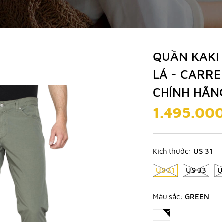
QUẦN KAKI
LÁ - CARR
CHÍNH HÃN
1.495.00
Kích thước:
US 31
US 31
US 33
U
Màu sắc:
GREEN