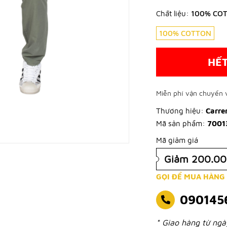
Chất liệu:
100% CO
100% COTTON
HẾ
Miễn phí vận chuyển v
Thương hiệu:
Carre
Mã sản phẩm:
7001
Mã giảm giá
Giảm 200.0
GỌI ĐỂ MUA HÀNG
090145
* Giao hàng từ ng