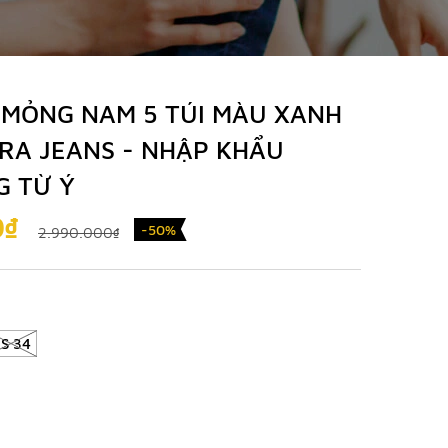
 MỎNG NAM 5 TÚI MÀU XANH
ERA JEANS - NHẬP KHẨU
G TỪ Ý
0₫
-50%
2.990.000₫
S 34