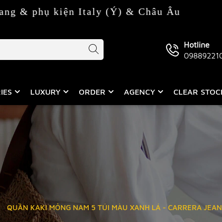
ện Italy (Ý) & Châu Âu
Hotline
09889221
IES
LUXURY
ORDER
AGENCY
CLEAR STO
QUẦN KAKI MỎNG NAM 5 TÚI MÀU XANH LÁ - CARRERA JEAN