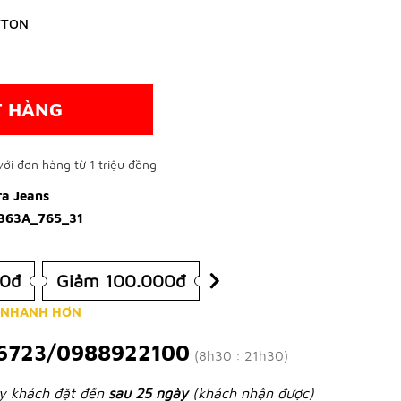
TTON
T HÀNG
ới đơn hàng từ 1 triệu đồng
ra Jeans
363A_765_31
00đ
Giảm 100.000đ
 NHANH HƠN
6723/0988922100
(8h30 : 21h30)
ày khách đặt đến
sau 25 ngày
(khách nhận được)