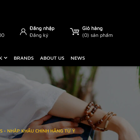
Đăng nhập
Giỏ hàng
00
Đăng ký
(
0
) sản phẩm
CK
BRANDS
ABOUT US
NEWS
S - NHẬP KHẨU CHÍNH HÃNG TỪ Ý