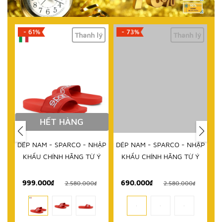
- 61%
- 73%
lý
Thanh lý
Thanh lý
HẾT HÀNG
DÉP NAM - SPARCO - NHẬP
DÉP NAM - SPARCO - NHẬP
KHẨU CHÍNH HÃNG TỪ Ý
KHẨU CHÍNH HÃNG TỪ Ý
999.000₫
690.000₫
1
₫
2.580.000₫
2.580.000₫