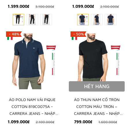
KHẨU CHÍNH NGẠCH TỪ Ý
NGẠCH TỪ ITALIA
1.599.000₫
1.099.000₫
3.100.000₫
2.100.000₫
- 48%
- 50%
HẾT HÀNG
ÁO POLO NAM VẢI PIQUE
ÁO THUN NAM CỔ TRÒN
COTTON 819C0075A -
COTTON MÀU TRƠN –
CARRERA JEANS - NHẬP
CARRERA JEANS - NHẬP
KHẨU CHÍNH NGẠCH TỪ
KHẨU CHÍNH HÃNG TỪ Ý
1.099.000₫
799.000₫
2.100.000₫
1.600.000₫
ITALIA