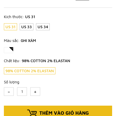
Kích thước:
US 31
US 31
US 33
US 34
Màu sắc:
GHI XÁM
Chất liệu:
98% COTTON 2% ELASTAN
98% COTTON 2% ELASTAN
Số lượng
-
+
THÊM VÀO GIỎ HÀNG