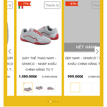
- 71%
- 61%
lý
Thanh lý
Thanh lý
HẾT HÀNG
IM
GIÀY THỂ THAO NAM -
DÉP NAM - SPARCO - NHẬP
D
RCO
SPARCO - NHẬP KHẨU
KHẨU CHÍNH HÃNG TỪ Ý
 TỪ
CHÍNH HÃNG TỪ Ý
1.590.000₫
999.000₫
₫
5.390.000₫
2.580.000₫