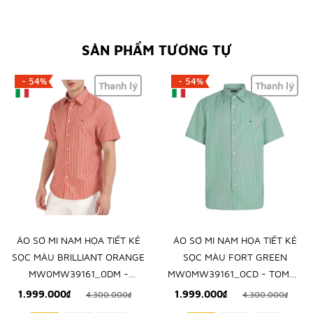
SẢN PHẨM TƯƠNG TỰ
- 54%
- 54%
Thanh lý
Thanh lý
ÁO SƠ MI NAM HỌA TIẾT KẺ
ÁO SƠ MI NAM HỌA TIẾT KẺ
SỌC MÀU BRILLIANT ORANGE
SỌC MÀU FORT GREEN
MW0MW39161_0DM -
MW0MW39161_0CD - TOMMY
TOMMY HILFIGER - NHẬP
HILFIGER - NHẬP KHẨU CHÍNH
1.999.000₫
1.999.000₫
4.300.000₫
4.300.000₫
KHẨU CHÍNH HÃNG TỪ Ý
HÃNG TỪ Ý