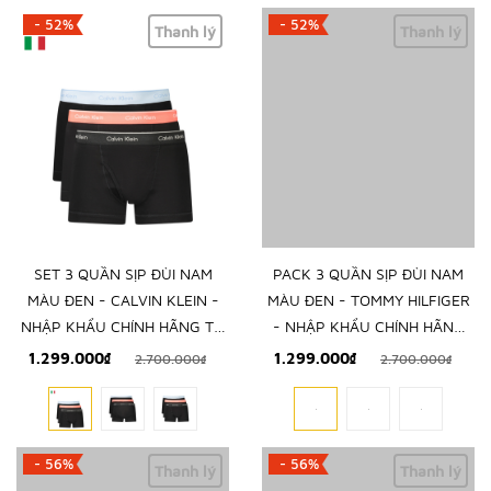
- 52%
- 52%
Thanh lý
Thanh lý
SET 3 QUẦN SỊP ĐÙI NAM
PACK 3 QUẦN SỊP ĐÙI NAM
MÀU ĐEN - CALVIN KLEIN -
MÀU ĐEN - TOMMY HILFIGER
NHẬP KHẨU CHÍNH HÃNG TỪ
- NHẬP KHẨU CHÍNH HÃNG
Ý
TỪ Ý
1.299.000₫
1.299.000₫
2.700.000₫
2.700.000₫
- 56%
- 56%
Thanh lý
Thanh lý