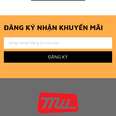
ĐĂNG KÝ NHẬN KHUYẾN MÃI
ĐĂNG KÝ