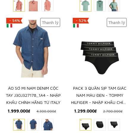
- 54%
- 52%
Thanh lý
Thanh lý
ÁO SƠ MI NAM DENIM CỘC
PACK 3 QUẦN SỊP TAM GIÁC
TAY J30J327178_1A4 - NHẬP
NAM MÀU ĐEN - TOMMY
KHẨU CHÍNH HÃNG TỪ ITALY
HILFIGER - NHẬP KHẨU CHÍNH
HÃNG TỪ Ý
1.999.000₫
1.299.000₫
4.300.000₫
2.700.000₫