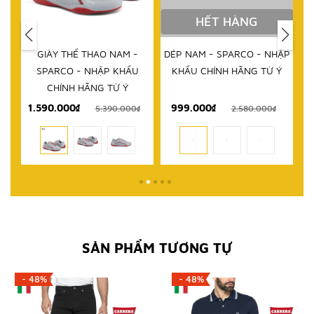
HẾT HÀNG
IM
GIÀY THỂ THAO NAM -
DÉP NAM - SPARCO - NHẬP
D
RCO
SPARCO - NHẬP KHẨU
KHẨU CHÍNH HÃNG TỪ Ý
 TỪ
CHÍNH HÃNG TỪ Ý
1.590.000₫
999.000₫
₫
5.390.000₫
2.580.000₫
SẢN PHẨM TƯƠNG TỰ
- 48%
- 48%