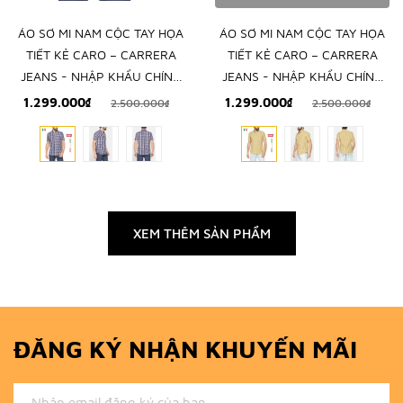
ÁO SƠ MI NAM CỘC TAY HỌA
ÁO SƠ MI NAM CỘC TAY HỌA
TIẾT KẺ CARO – CARRERA
TIẾT KẺ CARO – CARRERA
JEANS - NHẬP KHẨU CHÍNH
JEANS - NHẬP KHẨU CHÍNH
NGẠCH TỪ Ý
NGẠCH TỪ Ý
1.299.000₫
1.299.000₫
2.500.000₫
2.500.000₫
XEM THÊM SẢN PHẨM
ĐĂNG KÝ NHẬN KHUYẾN MÃI