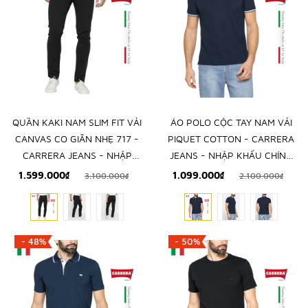
QUẦN KAKI NAM SLIM FIT VẢI
ÁO POLO CỘC TAY NAM VẢI
CANVAS CO GIÃN NHẸ 717 -
PIQUET COTTON - CARRERA
CARRERA JEANS - NHẬP
JEANS - NHẬP KHẨU CHÍNH
KHẨU CHÍNH NGẠCH TỪ Ý
NGẠCH TỪ ITALIA
1.599.000₫
1.099.000₫
3.100.000₫
2.100.000₫
- 48%
- 50%