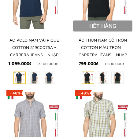
HẾT HÀNG
ÁO POLO NAM VẢI PIQUE
ÁO THUN NAM CỔ TRÒN
COTTON 819C0075A -
COTTON MÀU TRƠN –
CARRERA JEANS - NHẬP
CARRERA JEANS - NHẬP
KHẨU CHÍNH NGẠCH TỪ
KHẨU CHÍNH HÃNG TỪ Ý
1.099.000₫
799.000₫
2.100.000₫
1.600.000₫
ITALIA
- 48%
- 48%