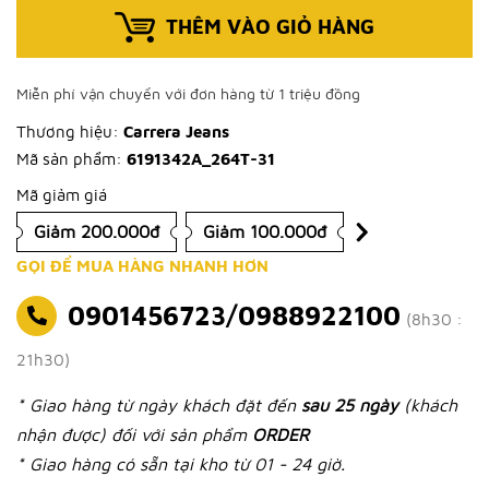
THÊM VÀO GIỎ HÀNG
Miễn phí vận chuyển với đơn hàng từ 1 triệu đồng
Thương hiệu:
Carrera Jeans
Mã sản phẩm:
6191342A_264T-31
Mã giảm giá
Giảm 200.000đ
Giảm 100.000đ
GỌI ĐỂ MUA HÀNG NHANH HƠN
0901456723/0988922100
(8h30 :
21h30)
* Giao hàng từ ngày khách đặt đến
sau 25 ngày
(khách
nhận được) đối với sản phẩm
ORDER
* Giao hàng có sẵn tại kho từ 01 - 24 giờ.