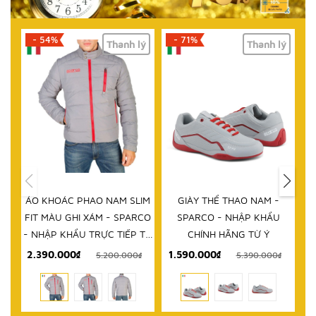
- 71%
- 61%
lý
Thanh lý
Thanh lý
HẾT HÀNG
IM
GIÀY THỂ THAO NAM -
DÉP NAM - SPARCO - NHẬP
D
RCO
SPARCO - NHẬP KHẨU
KHẨU CHÍNH HÃNG TỪ Ý
 TỪ
CHÍNH HÃNG TỪ Ý
1.590.000₫
999.000₫
₫
5.390.000₫
2.580.000₫