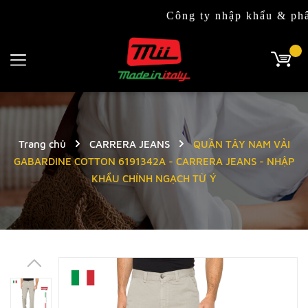
Công ty nhập khẩu & phân phối độ
Trang chủ
CARRERA JEANS
QUẦN TÂY NAM VẢI
GABARDINE COTTON 6191342A - CARRERA JEANS - NHẬP
KHẨU CHÍNH NGẠCH TỪ Ý