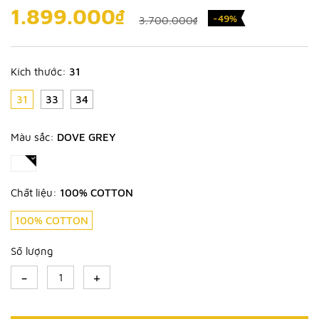
1.899.000₫
-49%
3.700.000₫
Kích thước:
31
31
33
34
Màu sắc:
DOVE GREY
Chất liệu:
100% COTTON
100% COTTON
Số lượng
-
+