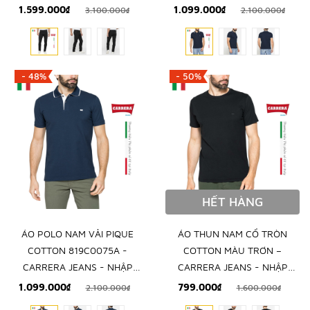
KHẨU CHÍNH NGẠCH TỪ Ý
NGẠCH TỪ ITALIA
1.599.000₫
1.099.000₫
3.100.000₫
2.100.000₫
- 48%
- 50%
HẾT HÀNG
ÁO POLO NAM VẢI PIQUE
ÁO THUN NAM CỔ TRÒN
COTTON 819C0075A -
COTTON MÀU TRƠN –
CARRERA JEANS - NHẬP
CARRERA JEANS - NHẬP
KHẨU CHÍNH NGẠCH TỪ
KHẨU CHÍNH HÃNG TỪ Ý
1.099.000₫
799.000₫
2.100.000₫
1.600.000₫
ITALIA