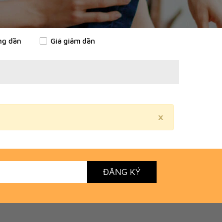
ng dần
Giá giảm dần
×
ĐĂNG KÝ