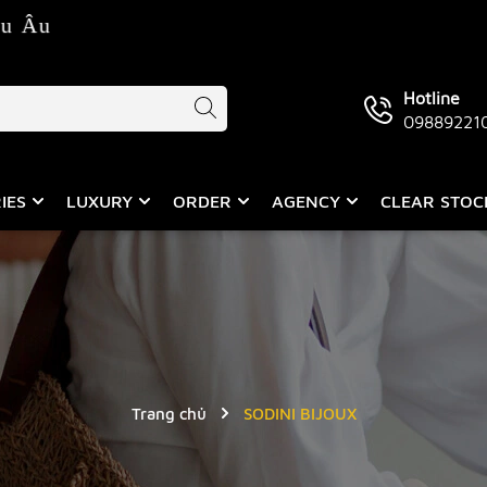
Âu
Hotline
09889221
IES
LUXURY
ORDER
AGENCY
CLEAR STO
Trang chủ
SODINI BIJOUX