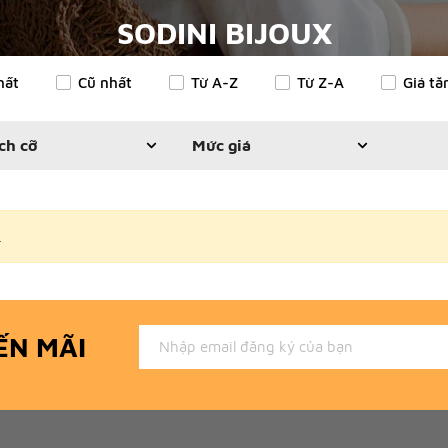
SODINI BIJOUX
hất
Cũ nhất
Từ A-Z
Từ Z-A
Giá tă
ch cỡ
Mức giá
.
ẾN MÃI