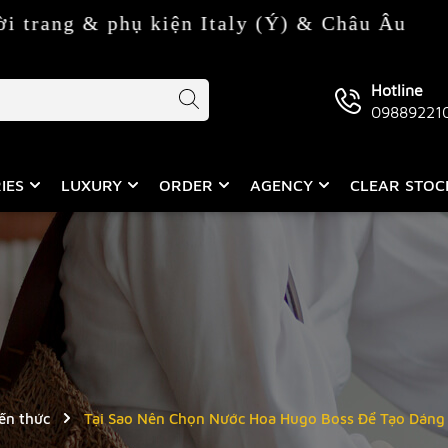
& phụ kiện Italy (Ý) & Châu Âu
Hotline
09889221
IES
LUXURY
ORDER
AGENCY
CLEAR STO
ến thức
Tại Sao Nên Chọn Nước Hoa Hugo Boss Để Tạo Dáng