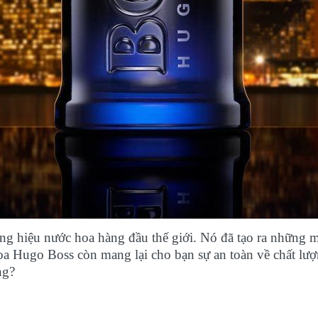
g hiệu nước hoa hàng đầu thế giới. Nó đã tạo ra những mù
oa Hugo Boss còn mang lại cho bạn sự an toàn về chất lượ
ng?