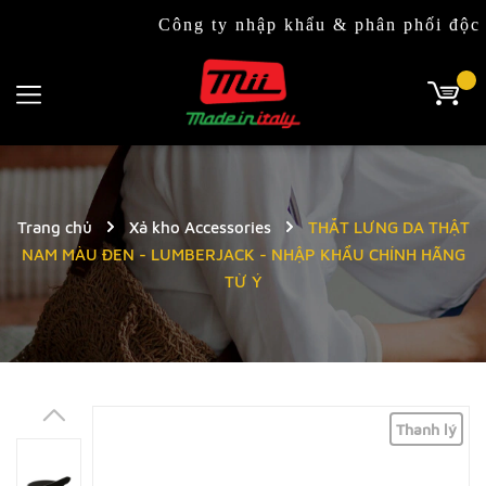
Công ty nhập khẩu & phân phối độc quyền 
Trang chủ
Xả kho Accessories
THẮT LƯNG DA THẬT
NAM MÀU ĐEN - LUMBERJACK - NHẬP KHẨU CHÍNH HÃNG
TỪ Ý
Thanh lý