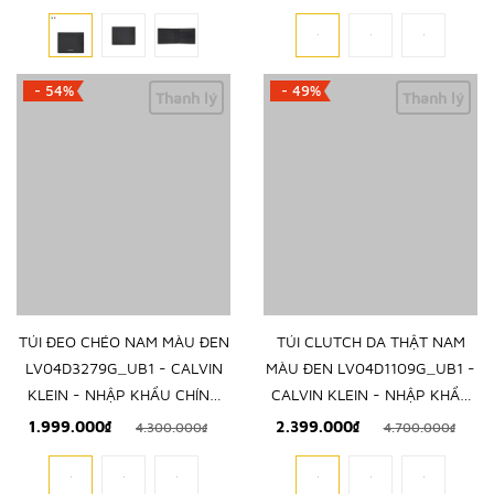
- 54%
- 49%
Thanh lý
Thanh lý
TÚI ĐEO CHÉO NAM MÀU ĐEN
TÚI CLUTCH DA THẬT NAM
LV04D3279G_UB1 - CALVIN
MÀU ĐEN LV04D1109G_UB1 -
KLEIN - NHẬP KHẨU CHÍNH
CALVIN KLEIN - NHẬP KHẨU
HÃNG TỪ Ý
CHÍNH HÃNG TỪ Ý
1.999.000₫
2.399.000₫
4.300.000₫
4.700.000₫