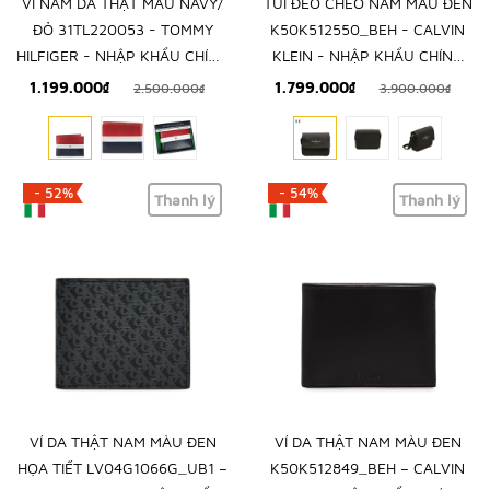
VÍ NAM DA THẬT MÀU NAVY/
TÚI ĐEO CHÉO NAM MÀU ĐEN
ĐỎ 31TL220053 - TOMMY
K50K512550_BEH - CALVIN
HILFIGER - NHẬP KHẨU CHÍNH
KLEIN - NHẬP KHẨU CHÍNH
HÃNG TỪ MỸ
HÃNG TỪ Ý
1.199.000₫
1.799.000₫
2.500.000₫
3.900.000₫
- 52%
- 54%
Thanh lý
Thanh lý
VÍ DA THẬT NAM MÀU ĐEN
VÍ DA THẬT NAM MÀU ĐEN
HỌA TIẾT LV04G1066G_UB1 –
K50K512849_BEH – CALVIN