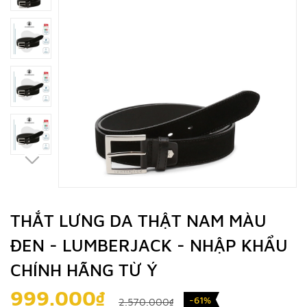
THẮT LƯNG DA THẬT NAM MÀU
ĐEN - LUMBERJACK - NHẬP KHẨU
CHÍNH HÃNG TỪ Ý
999.000₫
-61%
2.570.000₫