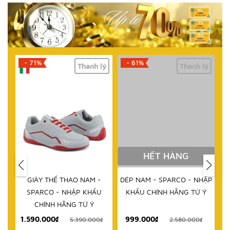
- 71%
- 61%
lý
Thanh lý
Thanh lý
HẾT HÀNG
IM
GIÀY THỂ THAO NAM -
DÉP NAM - SPARCO - NHẬP
D
RCO
SPARCO - NHẬP KHẨU
KHẨU CHÍNH HÃNG TỪ Ý
 TỪ
CHÍNH HÃNG TỪ Ý
1.590.000₫
999.000₫
₫
5.390.000₫
2.580.000₫