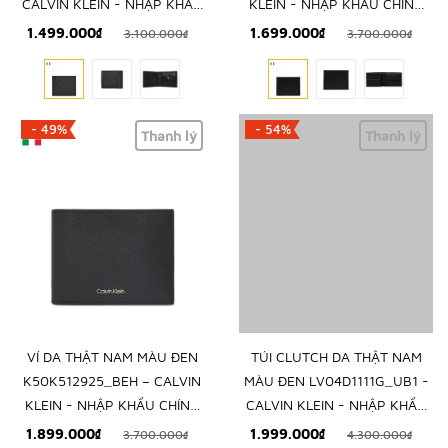
CALVIN KLEIN - NHẬP KHẨU
KLEIN - NHẬP KHẨU CHÍNH
CHÍNH HÃNG TỪ Ý
HÃNG TỪ Ý
1.499.000₫
1.699.000₫
3.100.000₫
3.700.000₫
- 49%
- 54%
Thanh lý
Thanh lý
VÍ DA THẬT NAM MÀU ĐEN
TÚI CLUTCH DA THẬT NAM
K50K512925_BEH – CALVIN
MÀU ĐEN LV04D1111G_UB1 -
KLEIN - NHẬP KHẨU CHÍNH
CALVIN KLEIN - NHẬP KHẨU
HÃNG TỪ Ý
CHÍNH HÃNG TỪ Ý
1.899.000₫
1.999.000₫
3.700.000₫
4.300.000₫