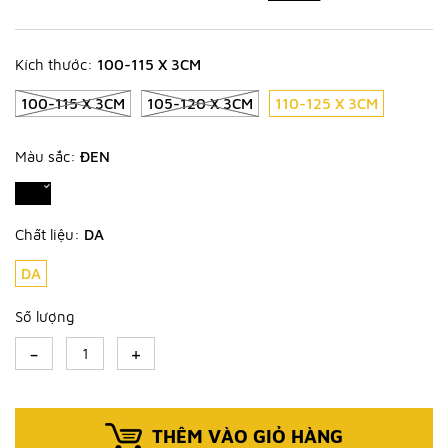
Kích thước:
100-115 X 3CM
100-115 X 3CM
105-120 X 3CM
110-125 X 3CM
Màu sắc:
ĐEN
Chất liệu:
DA
DA
Số lượng
-
+
THÊM VÀO GIỎ HÀNG