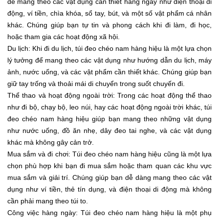
để mang theo các vật dụng cần thiết hàng ngày như điện thoại di
động, ví tiền, chìa khóa, sổ tay, bút, và một số vật phẩm cá nhân
khác. Chúng giúp bạn tự tin và phong cách khi đi làm, đi học,
hoặc tham gia các hoạt động xã hội.
Du lịch: Khi đi du lịch, túi đeo chéo nam hàng hiệu là một lựa chọn
lý tưởng để mang theo các vật dụng như hướng dẫn du lịch, máy
ảnh, nước uống, và các vật phẩm cần thiết khác. Chúng giúp bạn
giữ tay trống và thoải mái di chuyển trong suốt chuyến đi.
Thể thao và hoạt động ngoài trời: Trong các hoạt động thể thao
như đi bộ, chạy bộ, leo núi, hay các hoạt động ngoài trời khác, túi
đeo chéo nam hàng hiệu giúp bạn mang theo những vật dụng
như nước uống, đồ ăn nhẹ, dây đeo tai nghe, và các vật dụng
khác mà không gây cản trở.
Mua sắm và đi chơi: Túi đeo chéo nam hàng hiệu cũng là một lựa
chọn phù hợp khi bạn đi mua sắm hoặc tham quan các khu vực
mua sắm và giải trí. Chúng giúp bạn dễ dàng mang theo các vật
dụng như ví tiền, thẻ tín dụng, và điện thoại di động mà không
cần phải mang theo túi to.
Công việc hàng ngày: Túi đeo chéo nam hàng hiệu là một phụ