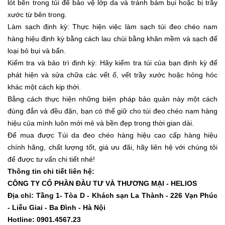
lót bên trong túi để bảo vệ lớp da và tránh bám bụi hoặc bị trầy
xước từ bên trong.
Làm sạch định kỳ: Thực hiện việc làm sạch túi đeo chéo nam
hàng hiệu định kỳ bằng cách lau chùi bằng khăn mềm và sạch để
loại bỏ bụi và bẩn.
Kiểm tra và bảo trì định kỳ: Hãy kiểm tra túi của bạn định kỳ để
phát hiện và sửa chữa các vết ố, vết trầy xước hoặc hỏng hóc
khác một cách kịp thời.
Bằng cách thực hiện những biện pháp bảo quản này một cách
đúng đắn và đều đặn, bạn có thể giữ cho túi đeo chéo nam hàng
hiệu của mình luôn mới mẻ và bền đẹp trong thời gian dài.
Để mua được Túi da đeo chéo hàng hiệu cao cấp hàng hiệu
chính hãng, chất lượng tốt, giá ưu đãi, hãy liên hệ với chúng tôi
để được tư vấn chi tiết nhé!
Thông tin chi tiết liên hệ:
CÔNG TY CỔ PHẦN ĐẦU TƯ VÀ THƯƠNG MẠI - HELIOS
Địa chỉ: Tầng 1- Tòa D - Khách sạn La Thành - 226 Vạn Phúc
- Liễu Giai - Ba Đình - Hà Nội
Hotline: 0901.4567.23