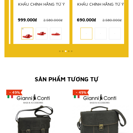
KHẨU CHÍNH HÃNG TỪ Ý
KHẨU CHÍNH HÃNG TỪ Ý
999.000₫
690.000₫
1
₫
2.580.000₫
2.580.000₫
SẢN PHẨM TƯƠNG TỰ
- 49%
- 49%