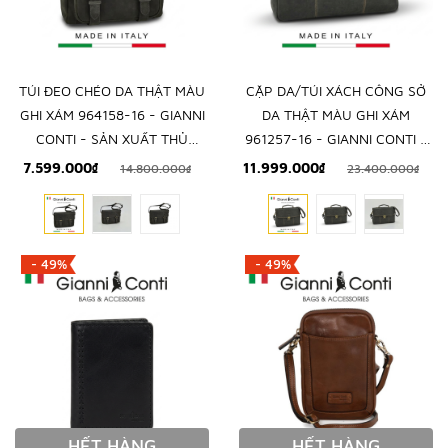
TÚI ĐEO CHÉO DA THẬT MÀU
CẶP DA/TÚI XÁCH CÔNG SỞ
GHI XÁM 964158-16 - GIANNI
DA THẬT MÀU GHI XÁM
CONTI - SẢN XUẤT THỦ
961257-16 - GIANNI CONTI -
CÔNG TỪ ITALY
SẢN XUẤT THỦ CÔNG TẠI
7.599.000₫
11.999.000₫
14.800.000₫
23.400.000₫
ITALY
- 49%
- 49%
HẾT HÀNG
HẾT HÀNG