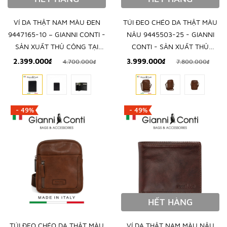
VÍ DA THẬT NAM MÀU ĐEN
TÚI ĐEO CHÉO DA THẬT MÀU
9447165-10 – GIANNI CONTI -
NÂU 9445503-25 - GIANNI
SẢN XUẤT THỦ CÔNG TẠI
CONTI - SẢN XUẤT THỦ
ITALY
CÔNG TẠI ITALY
2.399.000₫
3.999.000₫
4.700.000₫
7.800.000₫
- 49%
- 49%
HẾT HÀNG
TÚI ĐEO CHÉO DA THẬT MÀU
VÍ DA THẬT NAM MÀU NÂU