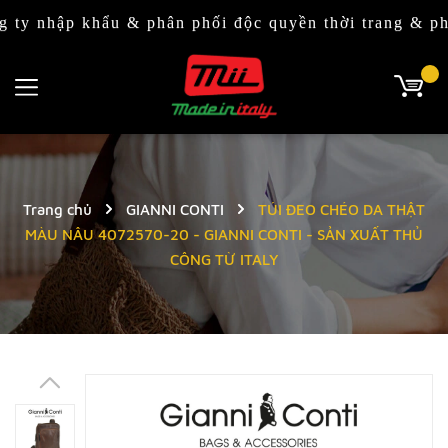
p khẩu & phân phối độc quyền thời trang & phụ kiện 
Trang chủ
GIANNI CONTI
TÚI ĐEO CHÉO DA THẬT
MÀU NÂU 4072570-20 - GIANNI CONTI - SẢN XUẤT THỦ
CÔNG TỪ ITALY