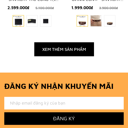
ITALY
THỦ CÔNG TỪ ITALIA
2.599.000₫
1.999.000₫
5.100.000₫
3.900.000₫
XEM THÊM SẢN PHẨM
ĐĂNG KÝ NHẬN KHUYẾN MÃI
ĐĂNG KÝ