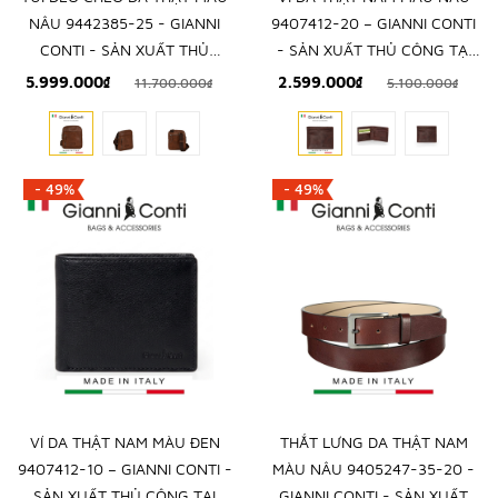
NÂU 9442385-25 - GIANNI
9407412-20 – GIANNI CONTI
CONTI - SẢN XUẤT THỦ
- SẢN XUẤT THỦ CÔNG TẠI
CÔNG TẠI ITALY
ITALY
5.999.000₫
2.599.000₫
11.700.000₫
5.100.000₫
- 49%
- 49%
VÍ DA THẬT NAM MÀU ĐEN
THẮT LƯNG DA THẬT NAM
9407412-10 – GIANNI CONTI -
MÀU NÂU 9405247-35-20 -
SẢN XUẤT THỦ CÔNG TẠI
GIANNI CONTI - SẢN XUẤT