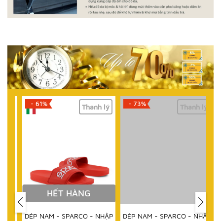
- 61%
- 73%
lý
Thanh lý
Thanh lý
HẾT HÀNG
DÉP NAM - SPARCO - NHẬP
DÉP NAM - SPARCO - NHẬP