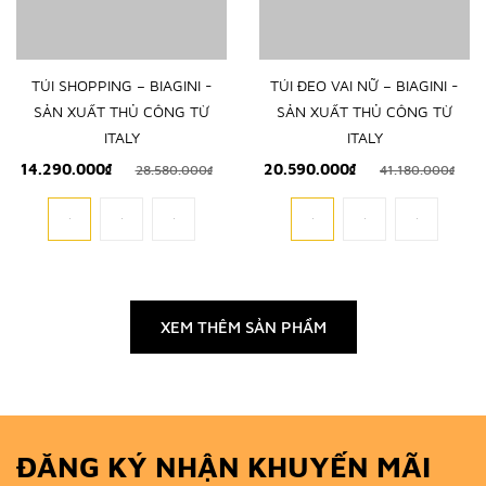
TÚI SHOPPING – BIAGINI -
TÚI ĐEO VAI NỮ – BIAGINI -
SẢN XUẤT THỦ CÔNG TỪ
SẢN XUẤT THỦ CÔNG TỪ
ITALY
ITALY
14.290.000₫
20.590.000₫
28.580.000₫
41.180.000₫
XEM THÊM SẢN PHẨM
ĐĂNG KÝ NHẬN KHUYẾN MÃI