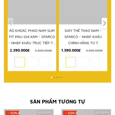
ÁO KHOÁC PHAO NAM SLIM
GIÀY THỂ THAO NAM -
D
FIT MÀU GHI XÁM - SPARCO
SPARCO - NHẬP KHẨU
- NHẬP KHẨU TRỰC TIẾP TỪ
CHÍNH HÃNG TỪ Ý
ITALY
2.390.000₫
1.590.000₫
5.200.000₫
5.390.000₫
SẢN PHẨM TƯƠNG TỰ
- 50%
- 50%
ORDER
ORDER