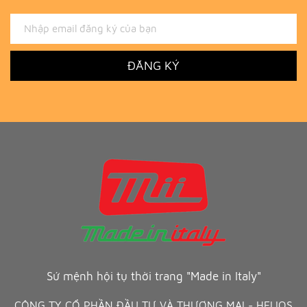
ĐĂNG KÝ
Sứ mệnh hội tụ thời trang "Made in Italy"
CÔNG TY CỔ PHẦN ĐẦU TƯ VÀ THƯƠNG MẠI - HELIOS