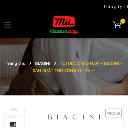
Công ty nhập kh
Trang chủ
BIAGINI
TÚI ĐEO CHÉO NAM – BIAGINI -
SẢN XUẤT THỦ CÔNG TỪ ITALY
ORDER