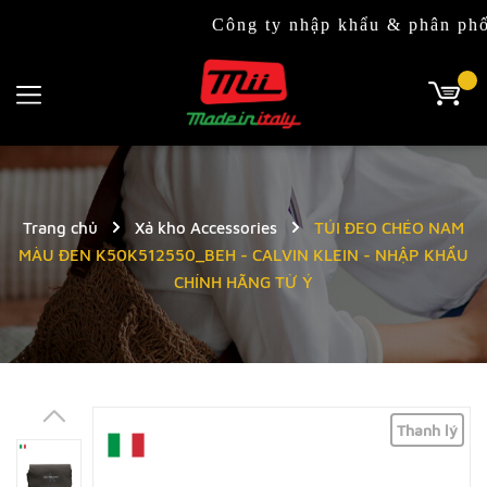
Công ty nhập khẩu & phân phối độc q
Trang chủ
Xả kho Accessories
TÚI ĐEO CHÉO NAM
MÀU ĐEN K50K512550_BEH - CALVIN KLEIN - NHẬP KHẨU
CHÍNH HÃNG TỪ Ý
Thanh lý