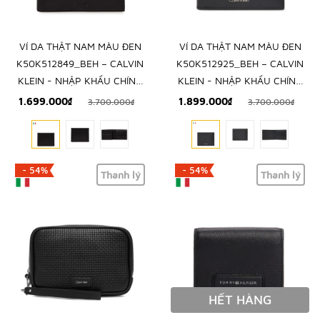
VÍ DA THẬT NAM MÀU ĐEN
VÍ DA THẬT NAM MÀU ĐEN
K50K512849_BEH – CALVIN
K50K512925_BEH – CALVIN
KLEIN - NHẬP KHẨU CHÍNH
KLEIN - NHẬP KHẨU CHÍNH
HÃNG TỪ Ý
HÃNG TỪ Ý
1.699.000₫
1.899.000₫
3.700.000₫
3.700.000₫
- 54%
- 54%
Thanh lý
Thanh lý
HẾT HÀNG