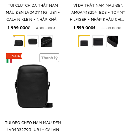
TÚI CLUTCH DA THẬT NAM
VÍ DA THẬT NAM MÀU ĐEN
MÀU ĐEN LV04D1111G_UB1 -
AM0AM13254_BDS - TOMMY
CALVIN KLEIN - NHẬP KHẨU
HILFIGER - NHẬP KHẨU CHÍNH
CHÍNH HÃNG TỪ Ý
HÃNG TỪ Ý
1.999.000₫
1.599.000₫
4.300.000₫
3.500.000₫
- 54%
Thanh lý
TÚI ĐEO CHÉO NAM MÀU ĐEN
LV04D3279G_UB1 - CALVIN