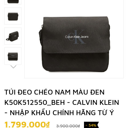
TÚI ĐEO CHÉO NAM MÀU ĐEN
K50K512550_BEH - CALVIN KLEIN
- NHẬP KHẨU CHÍNH HÃNG TỪ Ý
1.799.000₫
- 54%
3.900.000₫