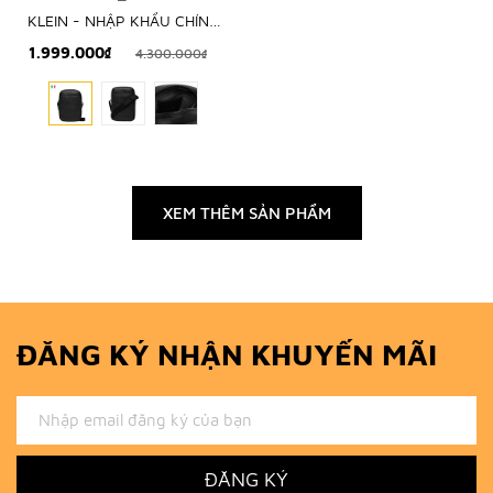
KLEIN - NHẬP KHẨU CHÍNH
HÃNG TỪ Ý
1.999.000₫
4.300.000₫
XEM THÊM SẢN PHẨM
ĐĂNG KÝ NHẬN KHUYẾN MÃI
ĐĂNG KÝ