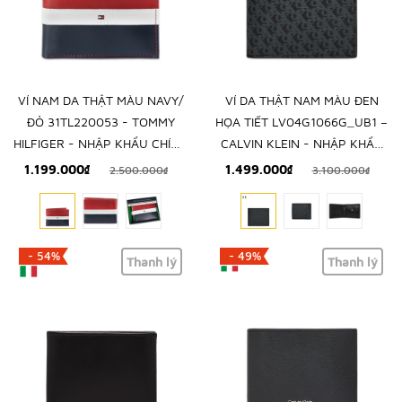
VÍ NAM DA THẬT MÀU NAVY/
VÍ DA THẬT NAM MÀU ĐEN
ĐỎ 31TL220053 - TOMMY
HỌA TIẾT LV04G1066G_UB1 –
HILFIGER - NHẬP KHẨU CHÍNH
CALVIN KLEIN - NHẬP KHẨU
HÃNG TỪ MỸ
CHÍNH HÃNG TỪ Ý
1.199.000₫
1.499.000₫
2.500.000₫
3.100.000₫
- 54%
- 49%
Thanh lý
Thanh lý