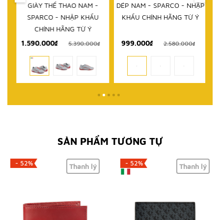
IM
GIÀY THỂ THAO NAM -
DÉP NAM - SPARCO - NHẬP
D
RCO
SPARCO - NHẬP KHẨU
KHẨU CHÍNH HÃNG TỪ Ý
 TỪ
CHÍNH HÃNG TỪ Ý
1.590.000₫
999.000₫
₫
5.390.000₫
2.580.000₫
SẢN PHẨM TƯƠNG TỰ
- 52%
- 52%
Thanh lý
Thanh lý