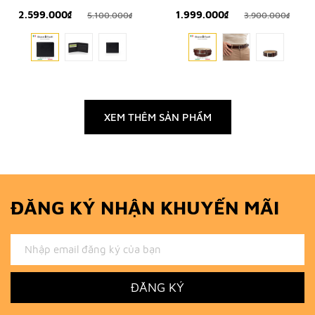
ITALY
THỦ CÔNG TỪ ITALIA
2.599.000₫
1.999.000₫
5.100.000₫
3.900.000₫
XEM THÊM SẢN PHẨM
ĐĂNG KÝ NHẬN KHUYẾN MÃI
ĐĂNG KÝ