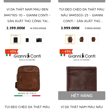
VÍ DA THẬT NAM MÀU ĐEN
TÚI ĐEO CHÉO DA THẬT MÀU
9447165-10 – GIANNI CONTI -
NÂU 9445503-25 - GIANNI
SẢN XUẤT THỦ CÔNG TẠI
CONTI - SẢN XUẤT THỦ
ITALY
CÔNG TẠI ITALY
2.399.000₫
3.999.000₫
4.700.000₫
7.800.000₫
- 49%
- 49%
HẾT HÀNG
TÚI ĐEO CHÉO DA THẬT MÀU
VÍ DA THẬT NAM MÀU NÂU