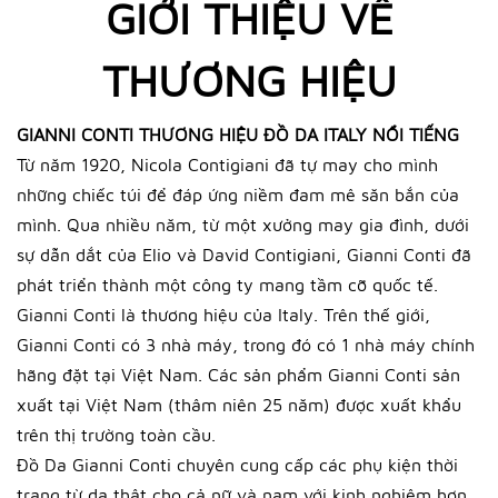
GIỚI THIỆU VỀ
THƯƠNG HIỆU
GIANNI CONTI THƯƠNG HIỆU ĐỒ DA ITALY NỔI TIẾNG
Từ năm 1920, Nicola Contigiani đã tự may cho mình
những chiếc túi để đáp ứng niềm đam mê săn bắn của
mình. Qua nhiều năm, từ một xưởng may gia đình, dưới
sự dẫn dắt của Elio và David Contigiani, Gianni Conti đã
phát triển thành một công ty mang tầm cỡ quốc tế.
Gianni Conti là thương hiệu của Italy. Trên thế giới,
Gianni Conti có 3 nhà máy, trong đó có 1 nhà máy chính
hãng đặt tại Việt Nam. Các sản phẩm Gianni Conti sản
xuất tại Việt Nam (thâm niên 25 năm) được xuất khẩu
trên thị trường toàn cầu.
Đồ Da Gianni Conti chuyên cung cấp các phụ kiện thời
trang từ da thật cho cả nữ và nam với kinh nghiệm hơn