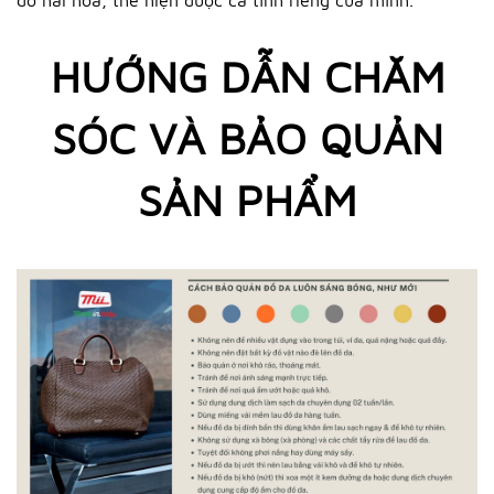
đồ hài hòa, thể hiện được cá tính riêng của mình.
HƯỚNG DẪN CHĂM
SÓC VÀ BẢO QUẢN
SẢN PHẨM