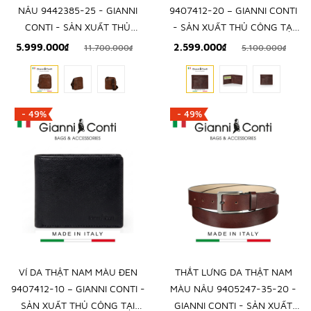
NÂU 9442385-25 - GIANNI
9407412-20 – GIANNI CONTI
CONTI - SẢN XUẤT THỦ
- SẢN XUẤT THỦ CÔNG TẠI
CÔNG TẠI ITALY
ITALY
5.999.000₫
2.599.000₫
11.700.000₫
5.100.000₫
- 49%
- 49%
VÍ DA THẬT NAM MÀU ĐEN
THẮT LƯNG DA THẬT NAM
9407412-10 – GIANNI CONTI -
MÀU NÂU 9405247-35-20 -
SẢN XUẤT THỦ CÔNG TẠI
GIANNI CONTI - SẢN XUẤT