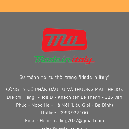
Sứ mệnh hội tụ thời trang "Made in Italy"
CÔNG TY CỔ PHẦN ĐẦU TƯ VÀ THƯƠNG MẠI - HELIOS
Địa chỉ: Tầng 1- Tòa D - Khách sạn La Thành - 226 Vạn
Phúc - Ngọc Hà - Hà Nội (Liễu Giai - Ba Đình)
Hotline:
0988.922.100
Email:
Heliostrading2022@gmail.com
Sales@miishop.com.vn