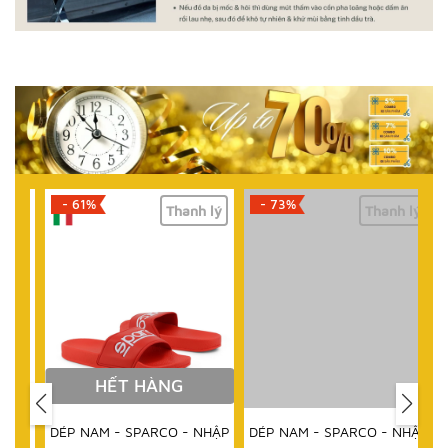
- 61%
- 73%
lý
Thanh lý
Thanh lý
HẾT HÀNG
DÉP NAM - SPARCO - NHẬP
DÉP NAM - SPARCO - NHẬP