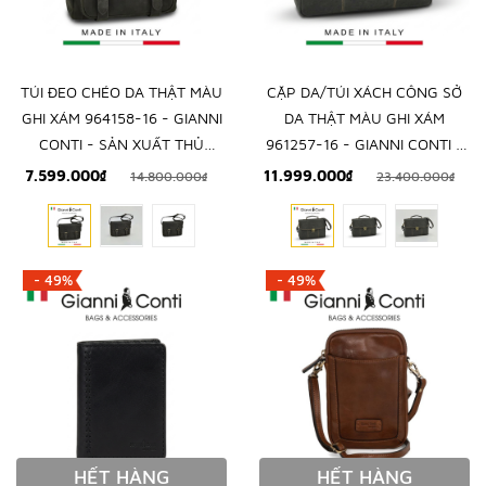
TÚI ĐEO CHÉO DA THẬT MÀU
CẶP DA/TÚI XÁCH CÔNG SỞ
GHI XÁM 964158-16 - GIANNI
DA THẬT MÀU GHI XÁM
CONTI - SẢN XUẤT THỦ
961257-16 - GIANNI CONTI -
CÔNG TỪ ITALY
SẢN XUẤT THỦ CÔNG TẠI
7.599.000₫
11.999.000₫
14.800.000₫
23.400.000₫
ITALY
- 49%
- 49%
HẾT HÀNG
HẾT HÀNG