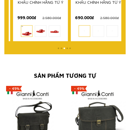
KHẨU CHÍNH HÃNG TỪ Ý
KHẨU CHÍNH HÃNG TỪ Ý
999.000₫
690.000₫
1
₫
2.580.000₫
2.580.000₫
SẢN PHẨM TƯƠNG TỰ
- 49%
- 49%