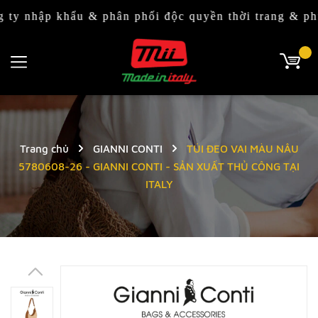
 khẩu & phân phối độc quyền thời trang & phụ kiện I
Trang chủ
GIANNI CONTI
TÚI ĐEO VAI MÀU NÂU
5780608-26 - GIANNI CONTI - SẢN XUẤT THỦ CÔNG TẠI
ITALY