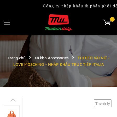
Công ty nhập khẩu & phân phối độc quyề
Trang chủ
Xả kho Accessories
TÚI ĐEO VAI NỮ -
LOVE MOSCHINO - NHẬP KHẨU TRỰC TIẾP ITALIA
Thanh lý