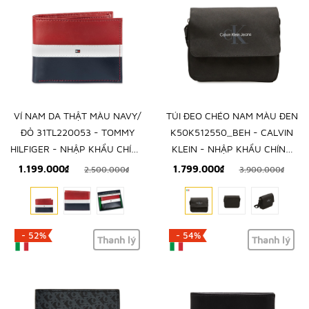
VÍ NAM DA THẬT MÀU NAVY/
TÚI ĐEO CHÉO NAM MÀU ĐEN
ĐỎ 31TL220053 - TOMMY
K50K512550_BEH - CALVIN
HILFIGER - NHẬP KHẨU CHÍNH
KLEIN - NHẬP KHẨU CHÍNH
HÃNG TỪ MỸ
HÃNG TỪ Ý
1.199.000₫
1.799.000₫
2.500.000₫
3.900.000₫
- 52%
- 54%
Thanh lý
Thanh lý