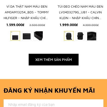
VÍ DA THẬT NAM MÀU ĐEN
TÚI ĐEO CHÉO NAM MÀU ĐEN
AM0AM13254_BDS - TOMMY
LV04D3279G_UB1 - CALVIN
HILFIGER - NHẬP KHẨU CHÍNH
KLEIN - NHẬP KHẨU CHÍNH
HÃNG TỪ Ý
HÃNG TỪ Ý
1.599.000₫
1.999.000₫
3.500.000₫
4.300.000₫
XEM THÊM SẢN PHẨM
ĐĂNG KÝ NHẬN KHUYẾN MÃI