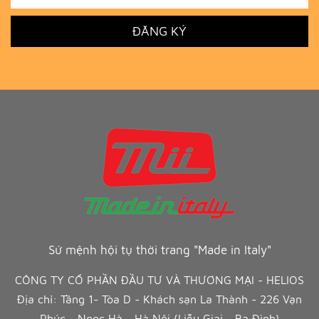
ĐĂNG KÝ
Sứ mệnh hội tụ thời trang "Made in Italy"
CÔNG TY CỔ PHẦN ĐẦU TƯ VÀ THƯƠNG MẠI - HELIOS
Địa chỉ: Tầng 1- Tòa D - Khách sạn La Thành - 226 Vạn
Phúc - Ngọc Hà - Hà Nội (Liễu Giai - Ba Đình)