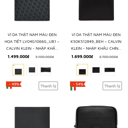
VÍ DA THẬT NAM MÀU ĐEN
VÍ DA THẬT NAM MÀU ĐEN
HỌA TIẾT LV04G1066G_UB1 –
K50K512849_BEH – CALVIN
CALVIN KLEIN - NHẬP KHẨU
KLEIN - NHẬP KHẨU CHÍNH
CHÍNH HÃNG TỪ Ý
HÃNG TỪ Ý
1.499.000₫
1.699.000₫
3.100.000₫
3.700.000₫
- 49%
- 54%
Thanh lý
Thanh lý