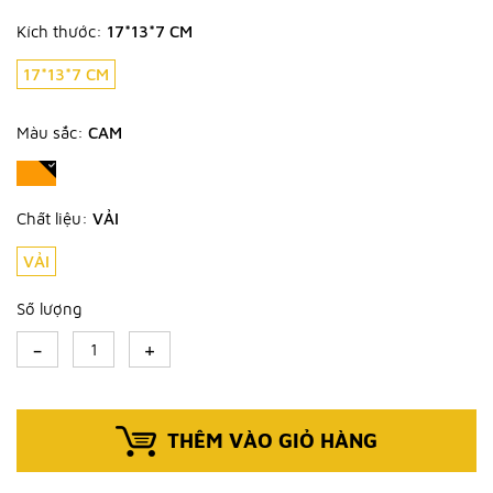
Kích thước:
17*13*7 CM
17*13*7 CM
Màu sắc:
CAM
Chất liệu:
VẢI
VẢI
Số lượng
-
+
THÊM VÀO GIỎ HÀNG