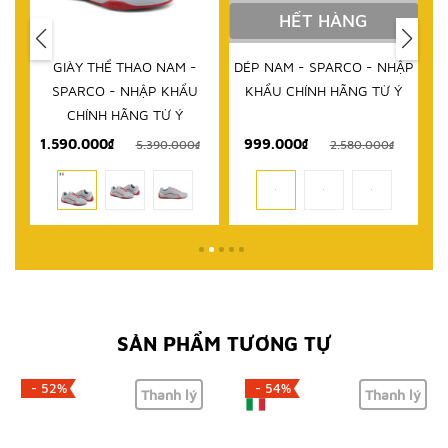
HẾT HÀNG
IM
GIÀY THỂ THAO NAM -
DÉP NAM - SPARCO - NHẬP
D
RCO
SPARCO - NHẬP KHẨU
KHẨU CHÍNH HÃNG TỪ Ý
 TỪ
CHÍNH HÃNG TỪ Ý
1.590.000₫
999.000₫
₫
5.390.000₫
2.580.000₫
SẢN PHẨM TƯƠNG TỰ
- 52%
- 54%
Thanh lý
Thanh lý