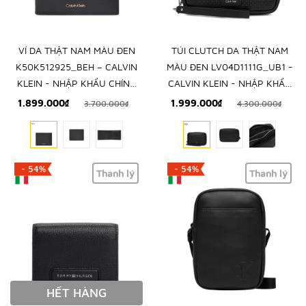
VÍ DA THẬT NAM MÀU ĐEN
TÚI CLUTCH DA THẬT NAM
K50K512925_BEH – CALVIN
MÀU ĐEN LV04D1111G_UB1 -
KLEIN - NHẬP KHẨU CHÍNH
CALVIN KLEIN - NHẬP KHẨU
HÃNG TỪ Ý
CHÍNH HÃNG TỪ Ý
1.899.000₫
1.999.000₫
3.700.000₫
4.300.000₫
- 54%
- 54%
Thanh lý
Thanh lý
HẾT HÀNG