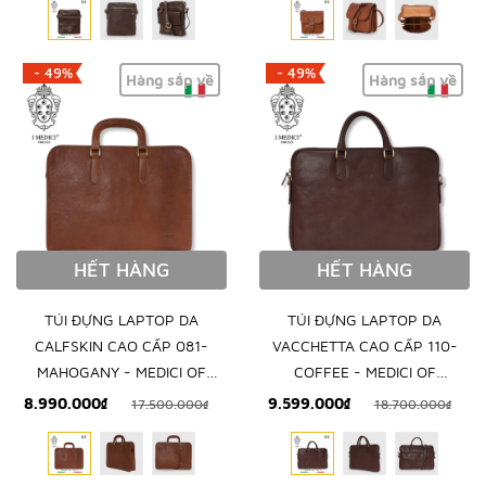
- 49%
- 49%
Hàng sắp về
Hàng sắp về
HẾT HÀNG
HẾT HÀNG
TÚI ĐỰNG LAPTOP DA
TÚI ĐỰNG LAPTOP DA
CALFSKIN CAO CẤP 081-
VACCHETTA CAO CẤP 110-
MAHOGANY - MEDICI OF
COFFEE - MEDICI OF
FLORENCE - SẢN XUẤT THỦ
FLORENCE - SẢN XUẤT THỦ
8.990.000₫
9.599.000₫
17.500.000₫
18.700.000₫
CÔNG TẠI ITALIA
CÔNG TẠI ITALIA