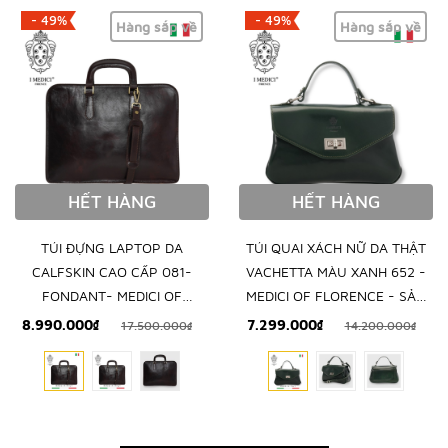
- 49%
- 49%
Hàng sắp về
Hàng sắp về
HẾT HÀNG
HẾT HÀNG
TÚI ĐỰNG LAPTOP DA
TÚI QUAI XÁCH NỮ DA THẬT
CALFSKIN CAO CẤP 081-
VACHETTA MÀU XANH 652 -
FONDANT- MEDICI OF
MEDICI OF FLORENCE - SẢN
FLORENCE - SẢN XUẤT THỦ
XUẤT THỦ CÔNG TẠI ITALIA
8.990.000₫
7.299.000₫
17.500.000₫
14.200.000₫
CÔNG TẠI ITALIA