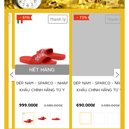
- 61%
- 73%
lý
Thanh lý
Thanh lý
HẾT HÀNG
DÉP NAM - SPARCO - NHẬP
DÉP NAM - SPARCO - NHẬP
KHẨU CHÍNH HÃNG TỪ Ý
KHẨU CHÍNH HÃNG TỪ Ý
999.000₫
690.000₫
1
₫
2.580.000₫
2.580.000₫