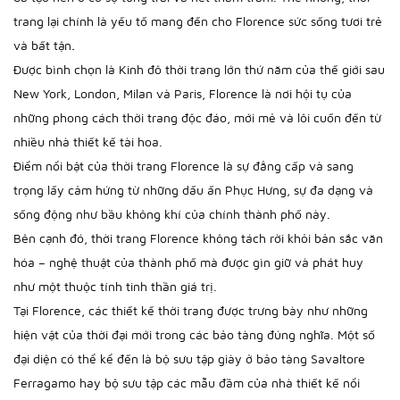
trang lại chính là yếu tố mang đến cho Florence sức sống tươi trẻ
.
và bất tận
Được bình chọn là Kinh đô thời trang lớn thứ năm của thế giới sau
New York, London, Milan và Paris, Florence là nơi hội tụ của
những phong cách thời trang độc đáo, mới mẻ và lôi cuốn đến từ
nhiều nhà thiết kế tài hoa.
Điểm nổi bật của thời trang Florence là sự đẳng cấp và sang
trọng lấy cảm hứng từ những dấu ấn Phục Hưng, sự đa dạng và
sống động như bầu không khí của chính thành phố này.
Bên cạnh đó, thời trang Florence không tách rời khỏi bản sắc văn
hóa – nghệ thuật của thành phố mà được gìn giữ và phát huy
như một thuộc tính tinh thần giá trị.
Tại Florence, các thiết kế thời trang được trưng bày như những
hiện vật của thời đại mới trong các bảo tàng đúng nghĩa. Một số
đại diện có thể kể đến là bộ sưu tập giày ở bảo tàng Savaltore
Ferragamo hay bộ sưu tập các mẫu đầm của nhà thiết kế nổi