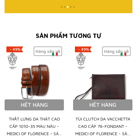
SẢN PHẨM TƯƠNG TỰ
- 49%
- 49%
Hàng sắp về
Hàng sắp về
HẾT HÀNG
HẾT HÀNG
THẮT LƯNG DA THẬT CAO
TÚI CLUTCH DA VACCHETTA
CẤP 1010-35 MÀU NÂU -
CAO CẤP 76-FONDANT -
MEDICI OF FLORENCE - SẢN
MEDICI OF FLORENCE - SẢN