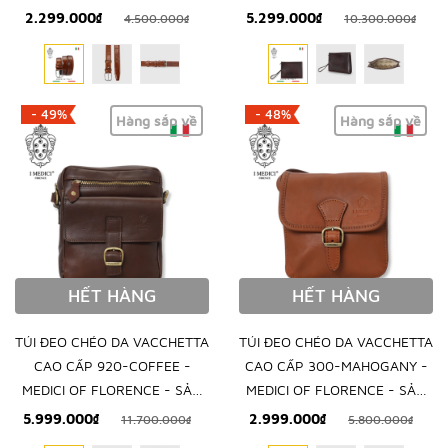
XUẤT THỦ CÔNG TẠI ITALIA
XUẤT THỦ CÔNG TẠI ITALY
2.299.000₫
5.299.000₫
4.500.000₫
10.300.000₫
- 49%
- 48%
Hàng sắp về
Hàng sắp về
HẾT HÀNG
HẾT HÀNG
TÚI ĐEO CHÉO DA VACCHETTA
TÚI ĐEO CHÉO DA VACCHETTA
CAO CẤP 920-COFFEE -
CAO CẤP 300-MAHOGANY -
MEDICI OF FLORENCE - SẢN
MEDICI OF FLORENCE - SẢN
XUẤT THỦ CÔNG TẠI ITALY
XUẤT THỦ CÔNG TẠI ITALY
5.999.000₫
2.999.000₫
11.700.000₫
5.800.000₫