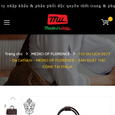
khẩu & phân phối độc quyền thời trang & phụ kiện It
Trang chủ
MEDICI OF FLORENCE
TÚI DU LỊCH 9277
- Da Calfskin - MEDICI OF FLORENCE - SẢN XUẤT THỦ
CÔNG TẠI ITALIA