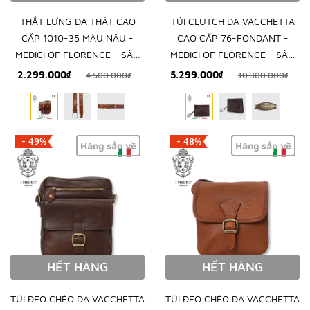
THẮT LƯNG DA THẬT CAO
TÚI CLUTCH DA VACCHETTA
CẤP 1010-35 MÀU NÂU -
CAO CẤP 76-FONDANT -
MEDICI OF FLORENCE - SẢN
MEDICI OF FLORENCE - SẢN
XUẤT THỦ CÔNG TẠI ITALIA
XUẤT THỦ CÔNG TẠI ITALY
2.299.000₫
5.299.000₫
4.500.000₫
10.300.000₫
- 49%
- 48%
Hàng sắp về
Hàng sắp về
HẾT HÀNG
HẾT HÀNG
TÚI ĐEO CHÉO DA VACCHETTA
TÚI ĐEO CHÉO DA VACCHETTA