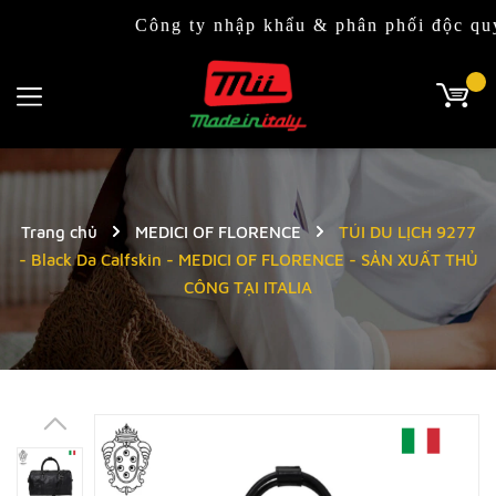
Công ty nhập khẩu & phân phối độc quyền thờ
Trang chủ
MEDICI OF FLORENCE
TÚI DU LỊCH 9277
- Black Da Calfskin - MEDICI OF FLORENCE - SẢN XUẤT THỦ
CÔNG TẠI ITALIA