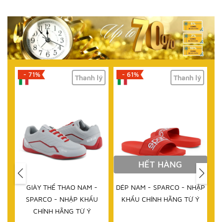
- 71%
- 61%
lý
Thanh lý
Thanh lý
HẾT HÀNG
IM
GIÀY THỂ THAO NAM -
DÉP NAM - SPARCO - NHẬP
D
RCO
SPARCO - NHẬP KHẨU
KHẨU CHÍNH HÃNG TỪ Ý
 TỪ
CHÍNH HÃNG TỪ Ý