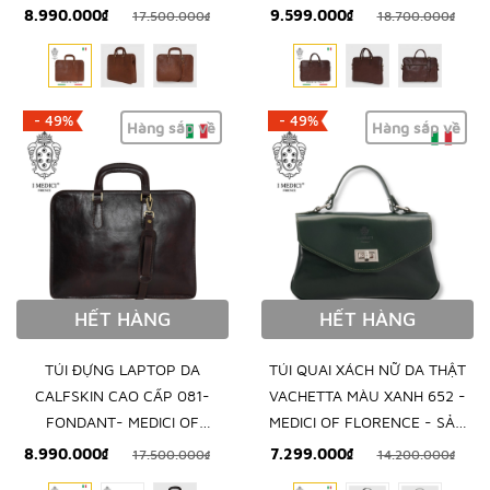
FLORENCE - SẢN XUẤT THỦ
FLORENCE - SẢN XUẤT THỦ
8.990.000₫
9.599.000₫
17.500.000₫
18.700.000₫
CÔNG TẠI ITALIA
CÔNG TẠI ITALIA
- 49%
- 49%
Hàng sắp về
Hàng sắp về
HẾT HÀNG
HẾT HÀNG
TÚI ĐỰNG LAPTOP DA
TÚI QUAI XÁCH NỮ DA THẬT
CALFSKIN CAO CẤP 081-
VACHETTA MÀU XANH 652 -
FONDANT- MEDICI OF
MEDICI OF FLORENCE - SẢN
FLORENCE - SẢN XUẤT THỦ
XUẤT THỦ CÔNG TẠI ITALIA
8.990.000₫
7.299.000₫
17.500.000₫
14.200.000₫
CÔNG TẠI ITALIA