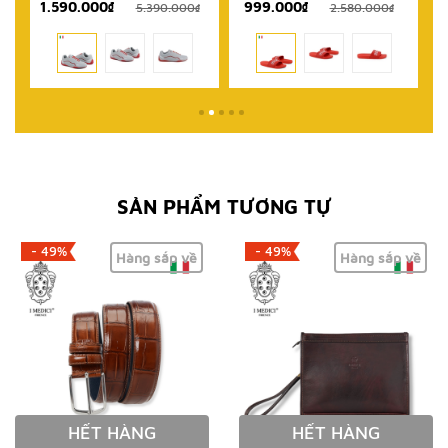
1.590.000₫
999.000₫
₫
5.390.000₫
2.580.000₫
SẢN PHẨM TƯƠNG TỰ
- 49%
- 49%
Hàng sắp về
Hàng sắp về
HẾT HÀNG
HẾT HÀNG