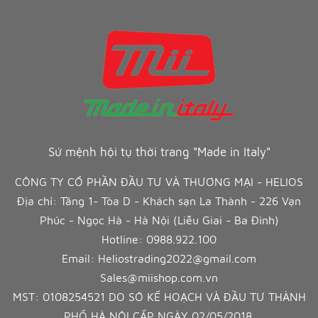
Sứ mệnh hội tụ thời trang "Made in Italy"
CÔNG TY CỔ PHẦN ĐẦU TƯ VÀ THƯƠNG MẠI - HELIOS
Địa chỉ: Tầng 1- Tòa D - Khách sạn La Thành - 226 Vạn
Phúc - Ngọc Hà - Hà Nội (Liễu Giai - Ba Đình)
Hotline:
0988.922.100
Email:
Heliostrading2022@gmail.com
Sales@miishop.com.vn
MST: 0108254521 DO SỞ KẾ HOẠCH VÀ ĐẦU TƯ THÀNH
PHỐ HÀ NỘI CẤP NGÀY 02/05/2018.