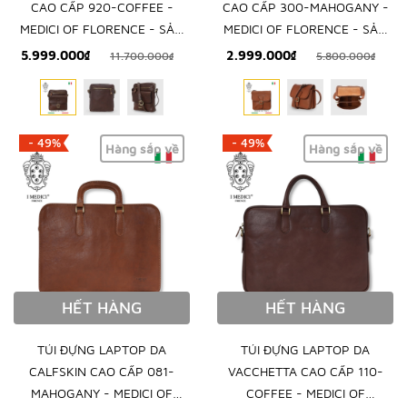
CAO CẤP 920-COFFEE -
CAO CẤP 300-MAHOGANY -
MEDICI OF FLORENCE - SẢN
MEDICI OF FLORENCE - SẢN
XUẤT THỦ CÔNG TẠI ITALY
XUẤT THỦ CÔNG TẠI ITALY
5.999.000₫
2.999.000₫
11.700.000₫
5.800.000₫
- 49%
- 49%
Hàng sắp về
Hàng sắp về
HẾT HÀNG
HẾT HÀNG
TÚI ĐỰNG LAPTOP DA
TÚI ĐỰNG LAPTOP DA
CALFSKIN CAO CẤP 081-
VACCHETTA CAO CẤP 110-
MAHOGANY - MEDICI OF
COFFEE - MEDICI OF