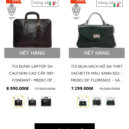
- 49%
- 49%
Hàng sắp về
Hàng sắp về
HẾT HÀNG
HẾT HÀNG
TÚI ĐỰNG LAPTOP DA
TÚI QUAI XÁCH NỮ DA THẬT
CALFSKIN CAO CẤP 081-
VACHETTA MÀU XANH 652 -
FONDANT- MEDICI OF
MEDICI OF FLORENCE - SẢN
FLORENCE - SẢN XUẤT THỦ
XUẤT THỦ CÔNG TẠI ITALIA
8.990.000₫
7.299.000₫
17.500.000₫
14.200.000₫
CÔNG TẠI ITALIA