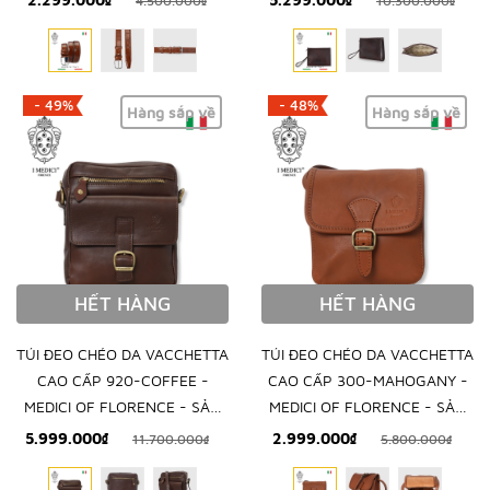
4.500.000₫
10.300.000₫
- 49%
- 48%
Hàng sắp về
Hàng sắp về
HẾT HÀNG
HẾT HÀNG
TÚI ĐEO CHÉO DA VACCHETTA
TÚI ĐEO CHÉO DA VACCHETTA
CAO CẤP 920-COFFEE -
CAO CẤP 300-MAHOGANY -
MEDICI OF FLORENCE - SẢN
MEDICI OF FLORENCE - SẢN
XUẤT THỦ CÔNG TẠI ITALY
XUẤT THỦ CÔNG TẠI ITALY
5.999.000₫
2.999.000₫
11.700.000₫
5.800.000₫