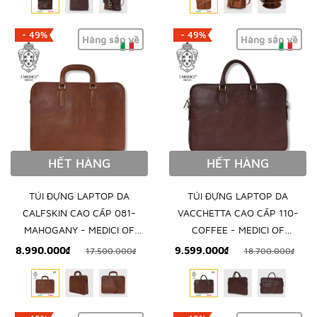
- 49%
- 49%
Hàng sắp về
Hàng sắp về
HẾT HÀNG
HẾT HÀNG
TÚI ĐỰNG LAPTOP DA
TÚI ĐỰNG LAPTOP DA
CALFSKIN CAO CẤP 081-
VACCHETTA CAO CẤP 110-
MAHOGANY - MEDICI OF
COFFEE - MEDICI OF
FLORENCE - SẢN XUẤT THỦ
FLORENCE - SẢN XUẤT THỦ
8.990.000₫
9.599.000₫
17.500.000₫
18.700.000₫
CÔNG TẠI ITALIA
CÔNG TẠI ITALIA