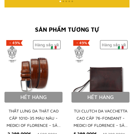
SẢN PHẨM TƯƠNG TỰ
- 49%
- 49%
Hàng sắp về
Hàng sắp về
HẾT HÀNG
HẾT HÀNG
THẮT LƯNG DA THẬT CAO
TÚI CLUTCH DA VACCHETTA
CẤP 1010-35 MÀU NÂU -
CAO CẤP 76-FONDANT -
MEDICI OF FLORENCE - SẢN
MEDICI OF FLORENCE - SẢN
XUẤT THỦ CÔNG TẠI ITALIA
XUẤT THỦ CÔNG TẠI ITALY
2.299.000₫
5.299.000₫