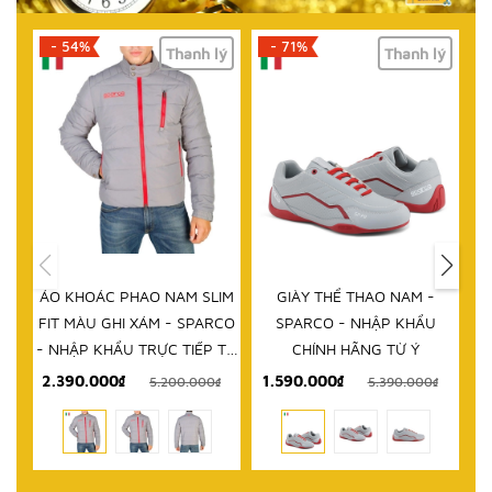
- 54%
- 71%
Thanh lý
Thanh lý
ÁO KHOÁC PHAO NAM SLIM
GIÀY THỂ THAO NAM -
D
FIT MÀU GHI XÁM - SPARCO
SPARCO - NHẬP KHẨU
- NHẬP KHẨU TRỰC TIẾP TỪ
CHÍNH HÃNG TỪ Ý
ITALY
2.390.000₫
1.590.000₫
5.200.000₫
5.390.000₫