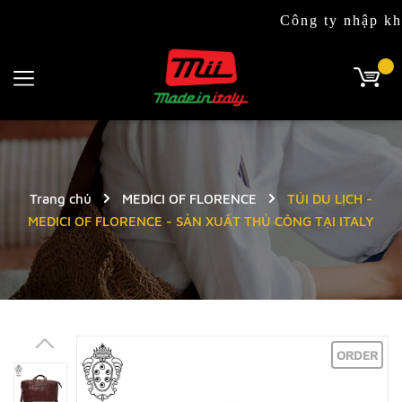
Công ty nhập khẩu & p
Trang chủ
MEDICI OF FLORENCE
TÚI DU LỊCH -
MEDICI OF FLORENCE - SẢN XUẤT THỦ CÔNG TẠI ITALY
ORDER