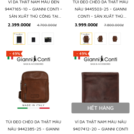
VÍ DA THẬT NAM MÀU ĐEN
TÚI ĐEO CHÉO DA THẬT MÀU
9447165-10 – GIANNI CONTI -
NÂU 9445503-25 - GIANNI
SẢN XUẤT THỦ CÔNG TẠI
CONTI - SẢN XUẤT THỦ
ITALY
CÔNG TẠI ITALY
2.399.000₫
3.999.000₫
4.700.000₫
7.800.000₫
- 49%
- 49%
HẾT HÀNG
TÚI ĐEO CHÉO DA THẬT MÀU
VÍ DA THẬT NAM MÀU NÂU
NÂU 9442385-25 - GIANNI
9407412-20 – GIANNI CONTI