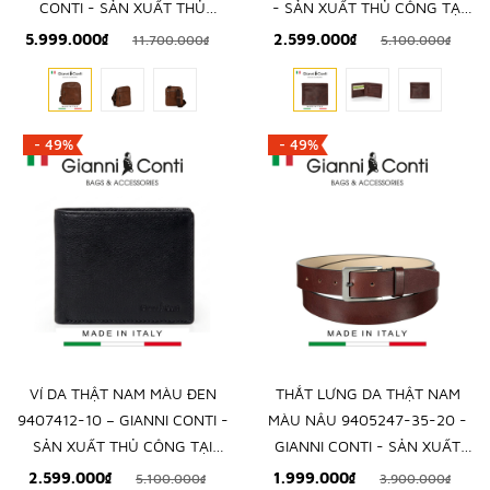
CONTI - SẢN XUẤT THỦ
- SẢN XUẤT THỦ CÔNG TẠI
CÔNG TẠI ITALY
ITALY
5.999.000₫
2.599.000₫
11.700.000₫
5.100.000₫
- 49%
- 49%
VÍ DA THẬT NAM MÀU ĐEN
THẮT LƯNG DA THẬT NAM
9407412-10 – GIANNI CONTI -
MÀU NÂU 9405247-35-20 -
SẢN XUẤT THỦ CÔNG TẠI
GIANNI CONTI - SẢN XUẤT
ITALY
THỦ CÔNG TỪ ITALIA
2.599.000₫
1.999.000₫
5.100.000₫
3.900.000₫