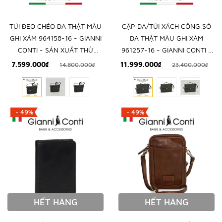
TÚI ĐEO CHÉO DA THẬT MÀU
CẶP DA/TÚI XÁCH CÔNG SỞ
GHI XÁM 964158-16 - GIANNI
DA THẬT MÀU GHI XÁM
CONTI - SẢN XUẤT THỦ
961257-16 - GIANNI CONTI -
CÔNG TỪ ITALY
SẢN XUẤT THỦ CÔNG TẠI
7.599.000₫
11.999.000₫
14.800.000₫
23.400.000₫
ITALY
- 49%
- 49%
HẾT HÀNG
HẾT HÀNG