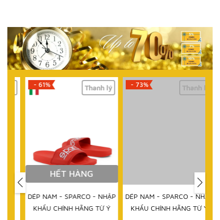
- 61%
- 73%
lý
Thanh lý
Thanh lý
HẾT HÀNG
DÉP NAM - SPARCO - NHẬP
DÉP NAM - SPARCO - NHẬP
KHẨU CHÍNH HÃNG TỪ Ý
KHẨU CHÍNH HÃNG TỪ Ý