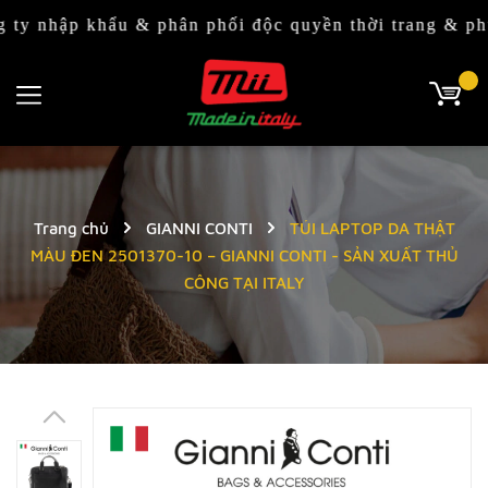
p khẩu & phân phối độc quyền thời trang & phụ kiện 
Trang chủ
GIANNI CONTI
TÚI LAPTOP DA THẬT
MÀU ĐEN 2501370-10 – GIANNI CONTI - SẢN XUẤT THỦ
CÔNG TẠI ITALY