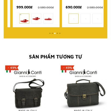
999.000₫
690.000₫
1
₫
2.580.000₫
2.580.000₫
SẢN PHẨM TƯƠNG TỰ
- 49%
- 49%