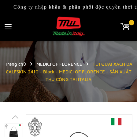
Công ty nhập khẩu & phân phối độc quyền thời trang 
Trang chủ
MEDICI OF FLORENCE
TÚI QUAI XÁCH DA
CALFSKIN 2410 - Black - MEDICI OF FLORENCE - SẢN XUẤT
THỦ CÔNG TẠI ITALIA