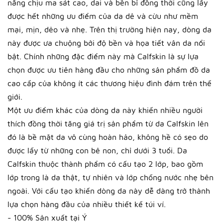
năng chịu ma sát cao, dai và bền bỉ đồng thời cũng lấy
được hết những ưu điểm của da dê và cừu như mềm
mại, mịn, dẻo và nhẹ. Trên thị trường hiện nay, dòng da
này được ưa chuộng bởi độ bền và họa tiết vân da nổi
bật. Chính những đặc điểm này mà Calfskin là sự lựa
chọn được ưu tiên hàng đầu cho những sản phẩm đồ da
cao cấp của không ít các thương hiệu đình đám trên thế
giới.
Một ưu điểm khác của dòng da này khiến nhiều người
thích đồng thời tăng giá trị sản phẩm từ da Calfskin lên
đó là bề mặt da vô cùng hoàn hảo, không hề có sẹo do
được lấy từ những con bê non, chỉ dưới 3 tuổi. Da
Calfskin thuộc thành phẩm có cấu tạo 2 lớp, bao gồm
lớp trong là da thật, tự nhiên và lớp chống nước nhẹ bên
ngoài. Với cấu tạo khiến dòng da này dễ dàng trở thành
lựa chọn hàng đầu của nhiều thiết kế túi ví.
- 100% Sản xuất tại Ý