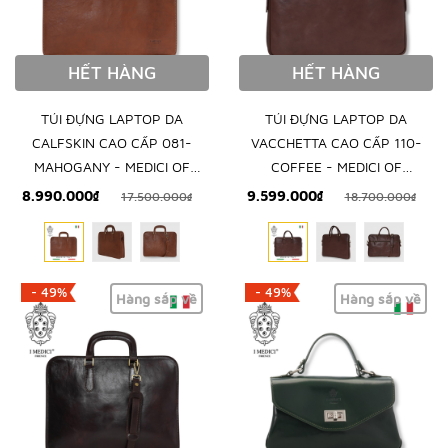
HẾT HÀNG
HẾT HÀNG
TÚI ĐỰNG LAPTOP DA
TÚI ĐỰNG LAPTOP DA
CALFSKIN CAO CẤP 081-
VACCHETTA CAO CẤP 110-
MAHOGANY - MEDICI OF
COFFEE - MEDICI OF
FLORENCE - SẢN XUẤT THỦ
FLORENCE - SẢN XUẤT THỦ
8.990.000₫
9.599.000₫
17.500.000₫
18.700.000₫
CÔNG TẠI ITALIA
CÔNG TẠI ITALIA
- 49%
- 49%
Hàng sắp về
Hàng sắp về