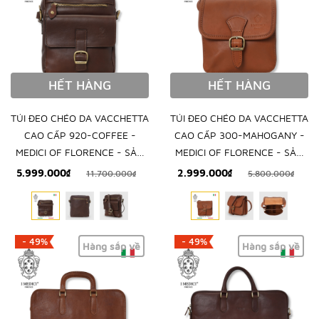
HẾT HÀNG
HẾT HÀNG
TÚI ĐEO CHÉO DA VACCHETTA
TÚI ĐEO CHÉO DA VACCHETTA
CAO CẤP 920-COFFEE -
CAO CẤP 300-MAHOGANY -
MEDICI OF FLORENCE - SẢN
MEDICI OF FLORENCE - SẢN
XUẤT THỦ CÔNG TẠI ITALY
XUẤT THỦ CÔNG TẠI ITALY
5.999.000₫
2.999.000₫
11.700.000₫
5.800.000₫
- 49%
- 49%
Hàng sắp về
Hàng sắp về