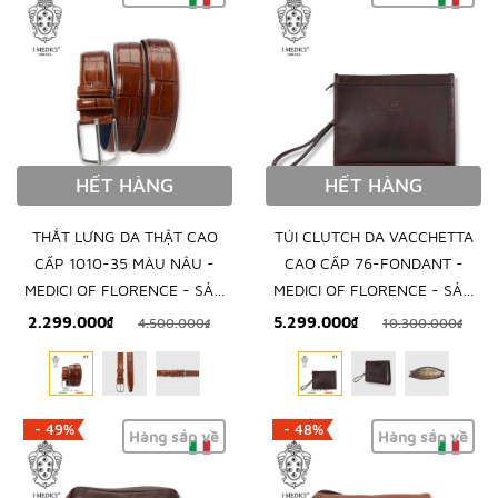
HẾT HÀNG
HẾT HÀNG
THẮT LƯNG DA THẬT CAO
TÚI CLUTCH DA VACCHETTA
CẤP 1010-35 MÀU NÂU -
CAO CẤP 76-FONDANT -
MEDICI OF FLORENCE - SẢN
MEDICI OF FLORENCE - SẢN
XUẤT THỦ CÔNG TẠI ITALIA
XUẤT THỦ CÔNG TẠI ITALY
2.299.000₫
5.299.000₫
4.500.000₫
10.300.000₫
- 49%
- 48%
Hàng sắp về
Hàng sắp về