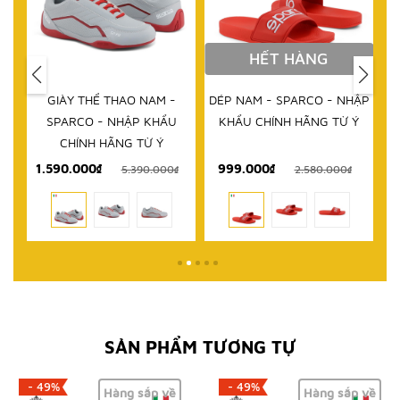
HẾT HÀNG
IM
GIÀY THỂ THAO NAM -
DÉP NAM - SPARCO - NHẬP
D
RCO
SPARCO - NHẬP KHẨU
KHẨU CHÍNH HÃNG TỪ Ý
 TỪ
CHÍNH HÃNG TỪ Ý
1.590.000₫
999.000₫
₫
5.390.000₫
2.580.000₫
SẢN PHẨM TƯƠNG TỰ
- 49%
- 49%
Hàng sắp về
Hàng sắp về