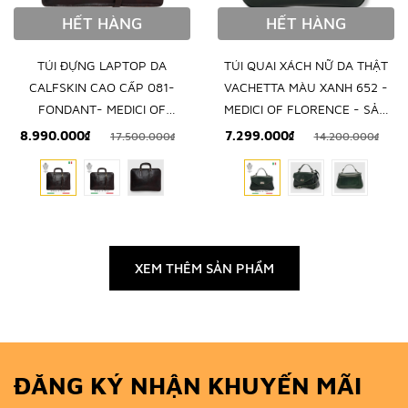
HẾT HÀNG
HẾT HÀNG
TÚI ĐỰNG LAPTOP DA
TÚI QUAI XÁCH NỮ DA THẬT
CALFSKIN CAO CẤP 081-
VACHETTA MÀU XANH 652 -
FONDANT- MEDICI OF
MEDICI OF FLORENCE - SẢN
FLORENCE - SẢN XUẤT THỦ
XUẤT THỦ CÔNG TẠI ITALIA
8.990.000₫
7.299.000₫
17.500.000₫
14.200.000₫
CÔNG TẠI ITALIA
XEM THÊM SẢN PHẨM
ĐĂNG KÝ NHẬN KHUYẾN MÃI