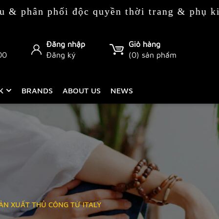
hối độc quyền thời trang & phụ kiện Italy 
Đăng nhập
Giỏ hàng
00
Đăng ký
(
0
) sản phẩm
CK
BRANDS
ABOUT US
NEWS
SẢN XUẤT THỦ CÔNG TỪ ITALY