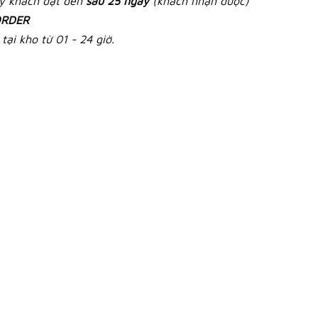
ày khách đặt đến
sau 25 ngày
(khách nhận được)
RDER
tại kho từ 01 - 24 giờ.