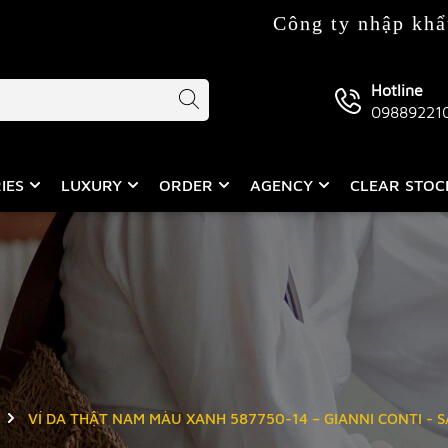
Công ty nhập khẩu & phân p
Hotline
09889221
IES
LUXURY
ORDER
AGENCY
CLEAR STO
VÍ DA THẬT NAM MÀU XANH 587750-14 – GIANNI CONTI - 