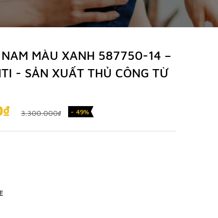
T NAM MÀU XANH 587750-14 –
TI - SẢN XUẤT THỦ CÔNG TỪ
0₫
- 49%
3.300.000₫
E