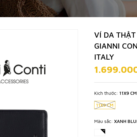
VÍ DA THẬ
GIANNI CON
ITALY
1.699.00
Kích thước:
11X9 CM
11X9 CM
Màu sắc:
XANH BLU