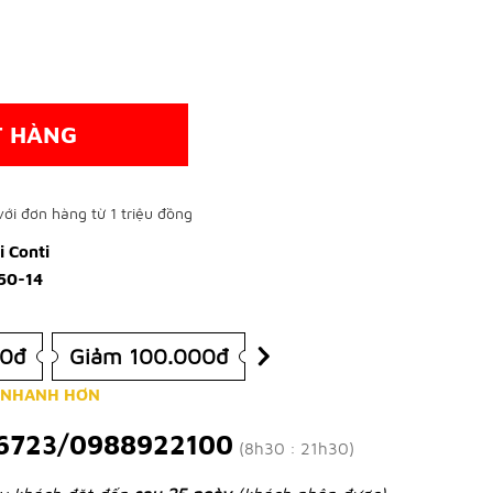
T HÀNG
ới đơn hàng từ 1 triệu đồng
 Conti
50-14
00đ
Giảm 100.000đ
 NHANH HƠN
6723/0988922100
(8h30 : 21h30)