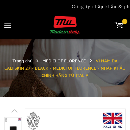
Công ty nhập khẩu & phân phối
Trang chủ
MEDICI OF FLORENCE
VÍ NAM DA
CALFSKIN 27 - BLACK - MEDICI OF FLORENCE - NHẬP KHẨU
CHÍNH HÃNG TỪ ITALIA