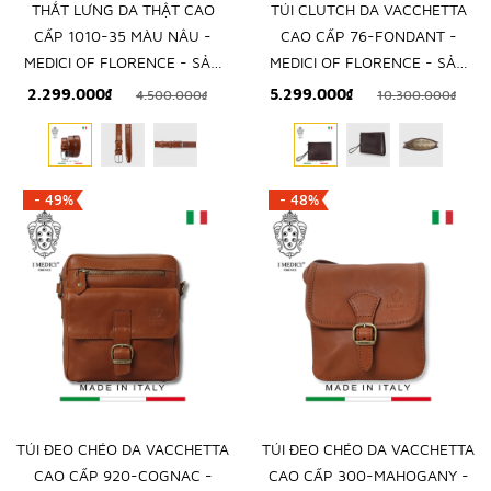
THẮT LƯNG DA THẬT CAO
TÚI CLUTCH DA VACCHETTA
CẤP 1010-35 MÀU NÂU -
CAO CẤP 76-FONDANT -
MEDICI OF FLORENCE - SẢN
MEDICI OF FLORENCE - SẢN
XUẤT THỦ CÔNG TẠI ITALIA
XUẤT THỦ CÔNG TẠI ITALY
2.299.000₫
5.299.000₫
4.500.000₫
10.300.000₫
- 49%
- 48%
TÚI ĐEO CHÉO DA VACCHETTA
TÚI ĐEO CHÉO DA VACCHETTA
CAO CẤP 920-COGNAC -
CAO CẤP 300-MAHOGANY -