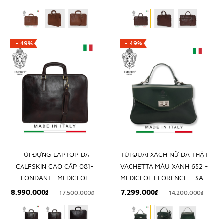
CÔNG TẠI ITALIA
CÔNG TẠI ITALIA
- 49%
- 49%
TÚI ĐỰNG LAPTOP DA
TÚI QUAI XÁCH NỮ DA THẬT
CALFSKIN CAO CẤP 081-
VACHETTA MÀU XANH 652 -
FONDANT- MEDICI OF
MEDICI OF FLORENCE - SẢN
FLORENCE - SẢN XUẤT THỦ
XUẤT THỦ CÔNG TẠI ITALIA
8.990.000₫
7.299.000₫
17.500.000₫
14.200.000₫
CÔNG TẠI ITALIA