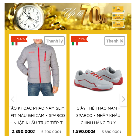
- 71%
- 61%
lý
Thanh lý
Thanh lý
HẾT HÀNG
IM
GIÀY THỂ THAO NAM -
DÉP NAM - SPARCO - NHẬP
D
RCO
SPARCO - NHẬP KHẨU
KHẨU CHÍNH HÃNG TỪ Ý
 TỪ
CHÍNH HÃNG TỪ Ý
1.590.000₫
999.000₫
₫
5.390.000₫
2.580.000₫