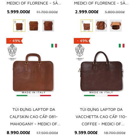
MEDICI OF FLORENCE - SẢN
MEDICI OF FLORENCE - SẢN
XUẤT THỦ CÔNG TẠI ITALY
XUẤT THỦ CÔNG TẠI ITALY
5.999.000₫
2.999.000₫
11.700.000₫
5.800.000₫
- 49%
- 49%
TÚI ĐỰNG LAPTOP DA
TÚI ĐỰNG LAPTOP DA
CALFSKIN CAO CẤP 081-
VACCHETTA CAO CẤP 110-
MAHOGANY - MEDICI OF
COFFEE - MEDICI OF
FLORENCE - SẢN XUẤT THỦ
FLORENCE - SẢN XUẤT THỦ
8.990.000₫
9.599.000₫
17.500.000₫
18.700.000₫