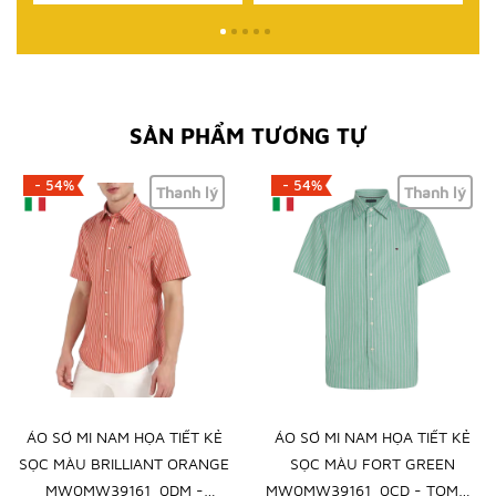
SẢN PHẨM TƯƠNG TỰ
- 54%
- 54%
Thanh lý
Thanh lý
ÁO SƠ MI NAM HỌA TIẾT KẺ
ÁO SƠ MI NAM HỌA TIẾT KẺ
SỌC MÀU BRILLIANT ORANGE
SỌC MÀU FORT GREEN
MW0MW39161_0DM -
MW0MW39161_0CD - TOMMY