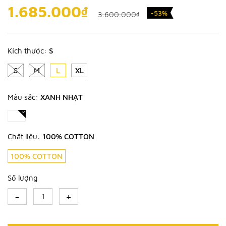
1.685.000₫
-53%
3.600.000₫
Kích thước:
S
S
M
L
XL
Màu sắc:
XANH NHẠT
Chất liệu:
100% COTTON
100% COTTON
Số lượng
-
+