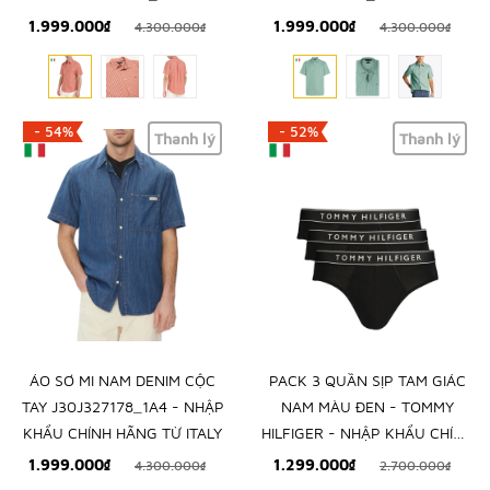
TOMMY HILFIGER - NHẬP
HILFIGER - NHẬP KHẨU CHÍNH
1.999.000₫
1.999.000₫
4.300.000₫
4.300.000₫
KHẨU CHÍNH HÃNG TỪ Ý
HÃNG TỪ Ý
- 54%
- 52%
Thanh lý
Thanh lý
ÁO SƠ MI NAM DENIM CỘC
PACK 3 QUẦN SỊP TAM GIÁC
TAY J30J327178_1A4 - NHẬP
NAM MÀU ĐEN - TOMMY
KHẨU CHÍNH HÃNG TỪ ITALY
HILFIGER - NHẬP KHẨU CHÍNH
HÃNG TỪ Ý
1.999.000₫
1.299.000₫
4.300.000₫
2.700.000₫