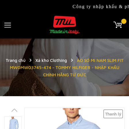
Công ty nhập khẩu & phân phối
Trang chủ
Xả kho Clothing
ÁO SƠ MI NAM SLIM FIT
MW0MW03745-474 - TOMMY HILFIGER - NHẬP KHẨU
CHÍNH HÃNG TỪ ĐỨC
Thanh lý