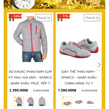
- 71%
- 61%
lý
Thanh lý
Thanh lý
HẾT HÀNG
IM
GIÀY THỂ THAO NAM -
DÉP NAM - SPARCO - NHẬP
D
RCO
SPARCO - NHẬP KHẨU
KHẨU CHÍNH HÃNG TỪ Ý
 TỪ
CHÍNH HÃNG TỪ Ý
1.590.000₫
999.000₫
₫
5.390.000₫
2.580.000₫