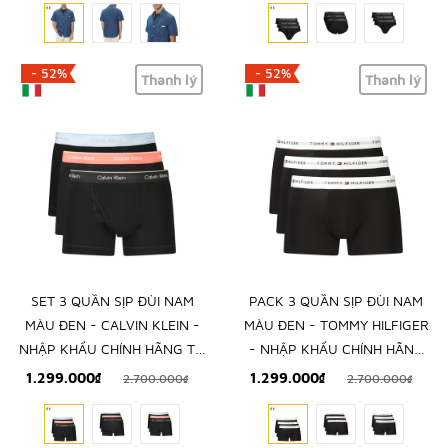
- 52%
- 52%
Thanh lý
Thanh lý
SET 3 QUẦN SỊP ĐÙI NAM
PACK 3 QUẦN SỊP ĐÙI NAM
MÀU ĐEN - CALVIN KLEIN -
MÀU ĐEN - TOMMY HILFIGER
NHẬP KHẨU CHÍNH HÃNG TỪ
- NHẬP KHẨU CHÍNH HÃNG
Ý
TỪ Ý
1.299.000₫
1.299.000₫
2.700.000₫
2.700.000₫