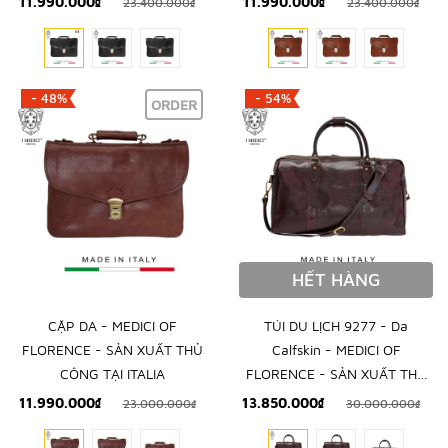
11.990.000₫
11.990.000₫
23.400.000₫
23.400.000₫
- 48%
- 54%
ORDER
HẾT HÀNG
CẶP DA - MEDICI OF
TÚI DU LỊCH 9277 - Da
FLORENCE - SẢN XUẤT THỦ
Calfskin - MEDICI OF
CÔNG TẠI ITALIA
FLORENCE - SẢN XUẤT THỦ
CÔNG TẠI ITALIA
11.990.000₫
13.850.000₫
23.000.000₫
30.000.000₫