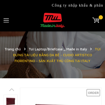
Công ty nhập khẩu & phân phối độc
Trang chủ
Túi Laptop/Briefcase _ Made in Italy
TÚI
ĐỰNG TÀI LIỆU BẰNG DA BÊ - CUOIO ARTISTICO
FIORENTINO - SẢN XUẤT THỦ CÔNG TẠI ITALY
ORDER