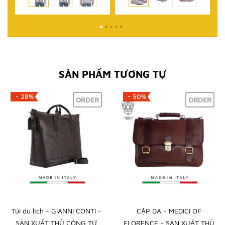
SẢN PHẨM TƯƠNG TỰ
- 28%
- 50%
ORDER
ORDER
Túi du lịch - GIANNI CONTI -
CẶP DA - MEDICI OF
SẢN XUẤT THỦ CÔNG TỪ
FLORENCE - SẢN XUẤT THỦ