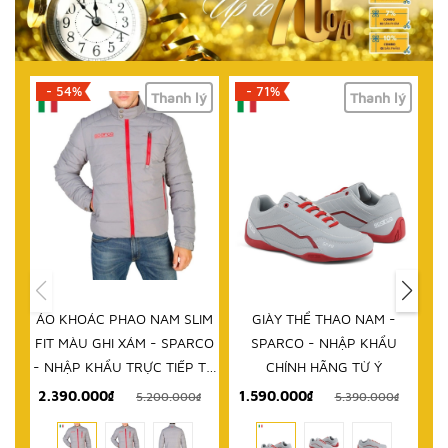
- 71%
- 61%
lý
Thanh lý
Thanh lý
HẾT HÀNG
IM
GIÀY THỂ THAO NAM -
DÉP NAM - SPARCO - NHẬP
D
RCO
SPARCO - NHẬP KHẨU
KHẨU CHÍNH HÃNG TỪ Ý
 TỪ
CHÍNH HÃNG TỪ Ý
1.590.000₫
999.000₫
₫
5.390.000₫
2.580.000₫