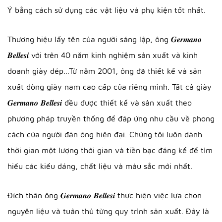
Ý bằng cách sử dụng các vật liệu và phụ kiện tốt nhất.
Thương hiệu lấy tên của người sáng lập, ông 𝑮𝒆𝒓𝒎𝒂𝒏𝒐
𝑩𝒆𝒍𝒍𝒆𝒔𝒊 với trên 40 năm kinh nghiệm sản xuất và kinh
doanh giày dép…Từ năm 2001, ông đã thiết kế và sản
xuất dòng giày nam cao cấp của riêng mình. Tất cả giày
𝑮𝒆𝒓𝒎𝒂𝒏𝒐 𝑩𝒆𝒍𝒍𝒆𝒔𝒊 đều được thiết kế và sản xuất theo
phương pháp truyền thống để đáp ứng nhu cầu về phong
cách của người đàn ông hiện đại. Chúng tôi luôn dành
thời gian một lượng thời gian và tiền bạc đáng kể để tìm
hiểu các kiểu dáng, chất liệu và màu sắc mới nhất.
Đích thân ông 𝑮𝒆𝒓𝒎𝒂𝒏𝒐 𝑩𝒆𝒍𝒍𝒆𝒔𝒊 thực hiện việc lựa chọn
nguyên liệu và tuân thủ từng quy trình sản xuất. Đây là