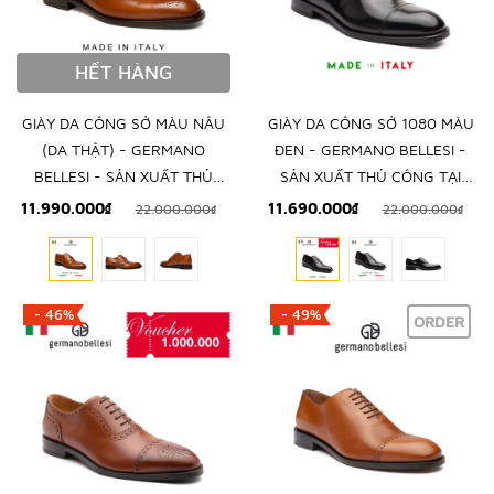
HẾT HÀNG
GIÀY DA CÔNG SỞ MÀU NÂU
GIÀY DA CÔNG SỞ 1080 MÀU
(DA THẬT) - GERMANO
ĐEN - GERMANO BELLESI -
BELLESI - SẢN XUẤT THỦ
SẢN XUẤT THỦ CÔNG TẠI
CÔNG TẠI ITALY
ITALY
11.990.000₫
11.690.000₫
22.000.000₫
22.000.000₫
- 46%
- 49%
ORDER