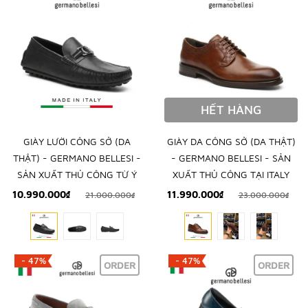
HẾT HÀNG
GIÀY LƯỜI CÔNG SỞ (DA
GIÀY DA CÔNG SỞ (DA THẬT)
THẬT) - GERMANO BELLESI -
- GERMANO BELLESI - SẢN
SẢN XUẤT THỦ CÔNG TỪ Ý
XUẤT THỦ CÔNG TẠI ITALY
10.990.000₫
11.990.000₫
21.000.000₫
23.000.000₫
- 47%
- 47%
ORDER
ORDER