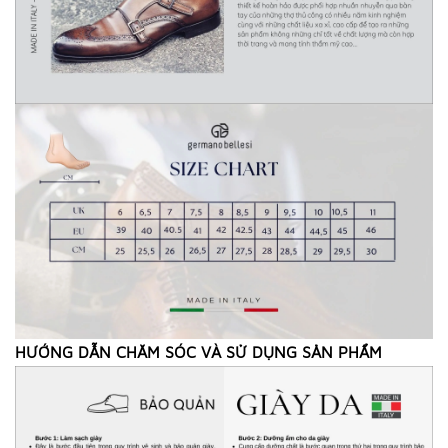
HƯỚNG DẪN CHĂM SÓC VÀ SỬ DỤNG SẢN PHẨM