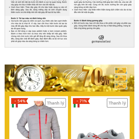
- 71%
- 61%
lý
Thanh lý
Thanh lý