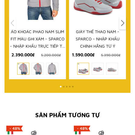
HẾT HÀNG
IM
GIÀY THỂ THAO NAM -
DÉP NAM - SPARCO - NHẬP
D
RCO
SPARCO - NHẬP KHẨU
KHẨU CHÍNH HÃNG TỪ Ý
 TỪ
CHÍNH HÃNG TỪ Ý
1.590.000₫
999.000₫
₫
5.390.000₫
2.580.000₫
SẢN PHẨM TƯƠNG TỰ
- 48%
- 48%