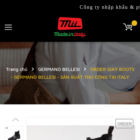
Công ty nhập khẩu & phân phối
Trang chủ
GERMANO BELLESI
ORDER GIÀY BOOTS
- GERMANO BELLESI - SẢN XUẤT THỦ CÔNG TẠI ITALY
ORDER