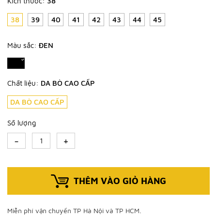
Kích thước:
38
38
39
40
41
42
43
44
45
Màu sắc:
ĐEN
Chất liệu:
DA BÒ CAO CẤP
DA BÒ CAO CẤP
Số lượng
-
+
THÊM VÀO GIỎ HÀNG
Miễn phí vận chuyển TP Hà Nội và TP HCM.