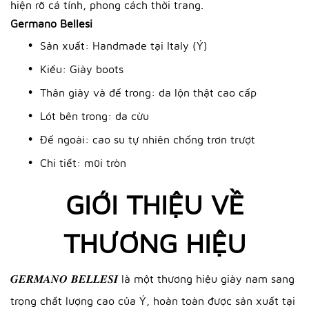
hiện rõ cá tính, phong cách thời trang.
Germano Bellesi
Sản xuất: Handmade tại Italy (Ý)
Kiểu: Giày boots
Thân giày và đế trong: da lộn thật cao cấp
Lót bên trong: da cừu
Đế ngoài: cao su tự nhiên chống trơn trượt
Chi tiết: mũi tròn
GIỚI THIỆU VỀ
THƯƠNG HIỆU
𝑮𝑬𝑹𝑴𝑨𝑵𝑶 𝑩𝑬𝑳𝑳𝑬𝑺𝑰 là một thương hiệu giày nam sang
trọng chất lượng cao của Ý, hoàn toàn được sản xuất tại