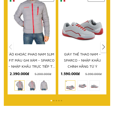
ÁO KHOÁC PHAO NAM SLIM
GIÀY THỂ THAO NAM -
D
FIT MÀU GHI XÁM - SPARCO
SPARCO - NHẬP KHẨU
- NHẬP KHẨU TRỰC TIẾP TỪ
CHÍNH HÃNG TỪ Ý
ITALY
2.390.000₫
1.590.000₫
5.200.000₫
5.390.000₫