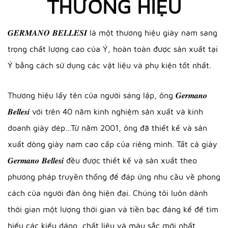
THƯƠNG HIỆU
𝑮𝑬𝑹𝑴𝑨𝑵𝑶 𝑩𝑬𝑳𝑳𝑬𝑺𝑰 là một thương hiệu giày nam sang
trọng chất lượng cao của Ý, hoàn toàn được sản xuất tại
Ý bằng cách sử dụng các vật liệu và phụ kiện tốt nhất.
Thương hiệu lấy tên của người sáng lập, ông 𝑮𝒆𝒓𝒎𝒂𝒏𝒐
𝑩𝒆𝒍𝒍𝒆𝒔𝒊 với trên 40 năm kinh nghiệm sản xuất và kinh
doanh giày dép…Từ năm 2001, ông đã thiết kế và sản
xuất dòng giày nam cao cấp của riêng mình. Tất cả giày
𝑮𝒆𝒓𝒎𝒂𝒏𝒐 𝑩𝒆𝒍𝒍𝒆𝒔𝒊 đều được thiết kế và sản xuất theo
phương pháp truyền thống để đáp ứng nhu cầu về phong
cách của người đàn ông hiện đại. Chúng tôi luôn dành
thời gian một lượng thời gian và tiền bạc đáng kể để tìm
hiểu các kiểu dáng, chất liệu và màu sắc mới nhất.