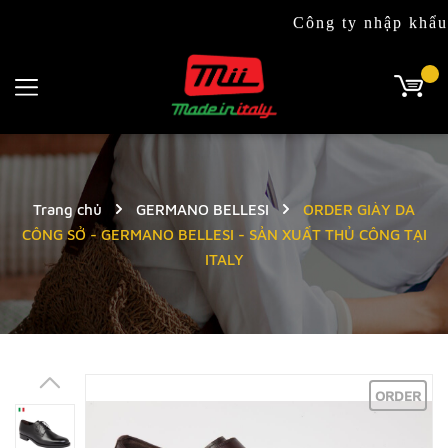
Công ty nhập khẩu & phâ
Trang chủ
GERMANO BELLESI
ORDER GIÀY DA
CÔNG SỞ - GERMANO BELLESI - SẢN XUẤT THỦ CÔNG TẠI
ITALY
ORDER