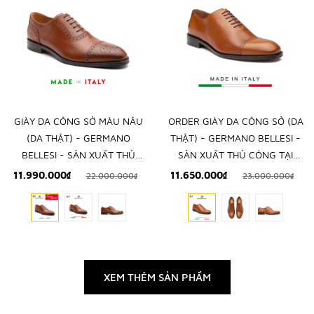
GIÀY DA CÔNG SỞ MÀU NÂU
ORDER GIÀY DA CÔNG SỞ (DA
(DA THẬT) - GERMANO
THẬT) - GERMANO BELLESI -
BELLESI - SẢN XUẤT THỦ
SẢN XUẤT THỦ CÔNG TẠI
CÔNG TẠI ITALY
ITALY
11.990.000₫
11.650.000₫
22.000.000₫
23.000.000₫
XEM THÊM SẢN PHẨM