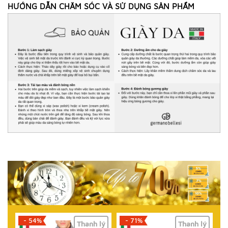
HƯỚNG DẪN CHĂM SÓC VÀ SỬ DỤNG SẢN PHẨM
- 54%
- 71%
Thanh lý
Thanh lý