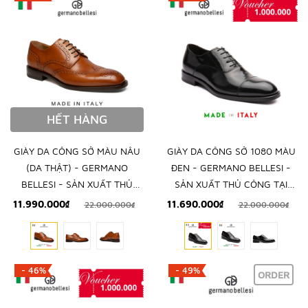
HẾT HÀNG
GIÀY DA CÔNG SỞ MÀU NÂU
GIÀY DA CÔNG SỞ 1080 MÀU
(DA THẬT) - GERMANO
ĐEN - GERMANO BELLESI -
BELLESI - SẢN XUẤT THỦ
SẢN XUẤT THỦ CÔNG TẠI
CÔNG TẠI ITALY
ITALY
11.990.000₫
11.690.000₫
22.000.000₫
22.000.000₫
- 46%
- 49%
ORDER