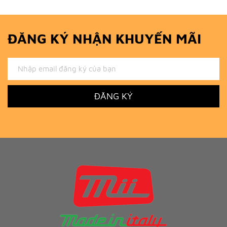
ĐĂNG KÝ NHẬN KHUYẾN MÃI
ĐĂNG KÝ