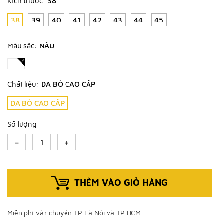
Kích thước:
38
38
39
40
41
42
43
44
45
Màu sắc:
NÂU
Chất liệu:
DA BÒ CAO CẤP
DA BÒ CAO CẤP
Số lượng
-
+
THÊM VÀO GIỎ HÀNG
Miễn phí vận chuyển TP Hà Nội và TP HCM.