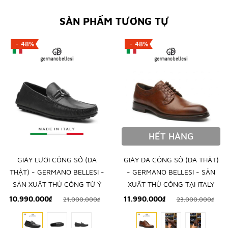
SẢN PHẨM TƯƠNG TỰ
- 48%
- 48%
HẾT HÀNG
GIÀY LƯỜI CÔNG SỞ (DA
GIÀY DA CÔNG SỞ (DA THẬT)
THẬT) - GERMANO BELLESI -
- GERMANO BELLESI - SẢN
SẢN XUẤT THỦ CÔNG TỪ Ý
XUẤT THỦ CÔNG TẠI ITALY
10.990.000₫
11.990.000₫
21.000.000₫
23.000.000₫