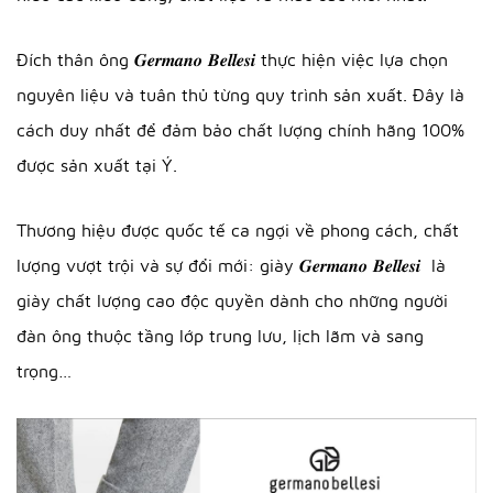
Đích thân ông 𝑮𝒆𝒓𝒎𝒂𝒏𝒐 𝑩𝒆𝒍𝒍𝒆𝒔𝒊 thực hiện việc lựa chọn
nguyên liệu và tuân thủ từng quy trình sản xuất. Đây là
cách duy nhất để đảm bảo chất lượng chính hãng 100%
được sản xuất tại Ý.
Thương hiệu được quốc tế ca ngợi về phong cách, chất
lượng vượt trội và sự đổi mới: giày 𝑮𝒆𝒓𝒎𝒂𝒏𝒐 𝑩𝒆𝒍𝒍𝒆𝒔𝒊 là
giày chất lượng cao độc quyền dành cho những người
đàn ông thuộc tầng lớp trung lưu, lịch lãm và sang
trọng…