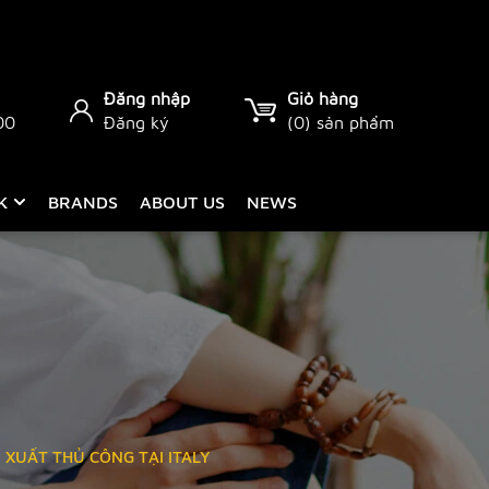
Đăng nhập
Giỏ hàng
00
Đăng ký
(
0
) sản phẩm
CK
BRANDS
ABOUT US
NEWS
 XUẤT THỦ CÔNG TẠI ITALY