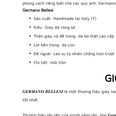
phong cách riêng biệt cho các quý anh. Germano Be
Germano Bellesi
Sản xuất: Handmade tại Italy (Ý)
Kiểu: Giày da công sở
Thân giày và đế trong: da bò thật cao cấp
Lót bên trong: da cừu
Đế ngoài: cao su tự nhiên chống trơn trượt
Chi tiết: mũi tròn
GI
𝑮𝑬𝑹𝑴𝑨𝑵𝑶 𝑩𝑬𝑳𝑳𝑬𝑺𝑰 là một thương hiệu g
tốt nhất.
Thương hiệu lấy tên của người sáng lập, ông 𝑮𝒆𝒓