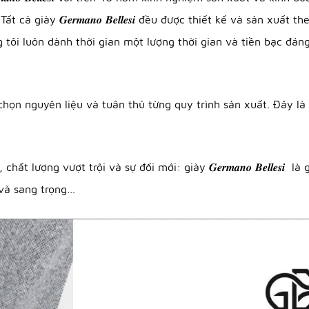
cả giày 𝑮𝒆𝒓𝒎𝒂𝒏𝒐 𝑩𝒆𝒍𝒍𝒆𝒔𝒊 đều được thiết kế và sản x
tôi luôn dành thời gian một lượng thời gian và tiền bạc đáng
n việc lựa chọn nguyên liệu và tuân thủ từng quy trình sản xuất. Đ
 lượng vượt trội và sự đổi mới: giày 𝑮𝒆𝒓𝒎𝒂𝒏𝒐 𝑩𝒆𝒍𝒍𝒆𝒔
 và sang trọng…