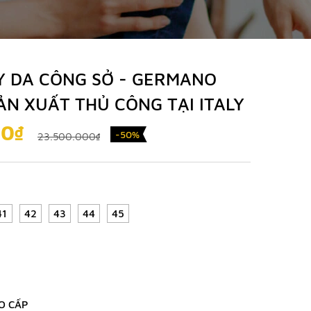
Y DA CÔNG SỞ - GERMANO
SẢN XUẤT THỦ CÔNG TẠI ITALY
00₫
-50%
23.500.000₫
41
42
43
44
45
O CẤP