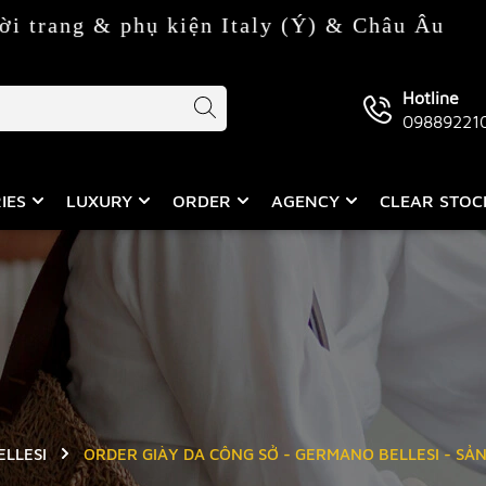
 phụ kiện Italy (Ý) & Châu Âu
Hotline
09889221
IES
LUXURY
ORDER
AGENCY
CLEAR STO
LLESI
ORDER GIÀY DA CÔNG SỞ - GERMANO BELLESI - SẢN