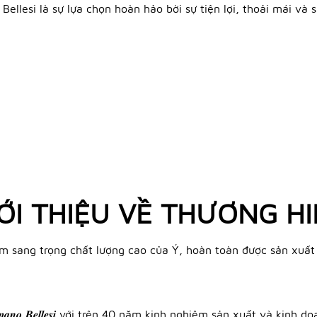
llesi là sự lựa chọn hoàn hảo bời sự tiện lợi, thoải mái và s
ỚI THIỆU VỀ THƯƠNG H
iày nam sang trọng chất lượng cao của Ý, hoàn toàn được sản xu
𝒂𝒏𝒐 𝑩𝒆𝒍𝒍𝒆𝒔𝒊 với trên 40 năm kinh nghiệm sản xuất và ki