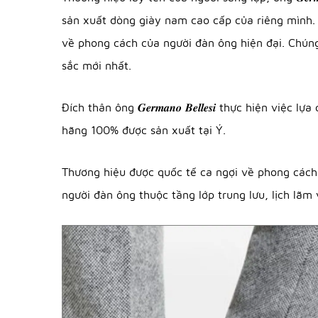
sản xuất dòng giày nam cao cấp của riêng mình. Tất 
về phong cách của người đàn ông hiện đại. Chúng 
sắc mới nhất.
Đích thân ông 𝑮𝒆𝒓𝒎𝒂𝒏𝒐 𝑩𝒆𝒍𝒍𝒆𝒔𝒊 thực hiệ
hãng 100% được sản xuất tại Ý.
Thương hiệu được quốc tế ca ngợi về phong cách, chất
người đàn ông thuộc tầng lớp trung lưu, lịch lãm