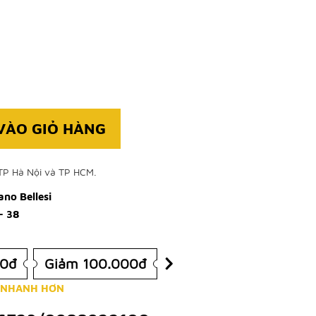
VÀO GIỎ HÀNG
TP Hà Nội và TP HCM.
no Bellesi
- 38
00đ
Giảm 100.000đ
 NHANH HƠN