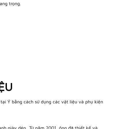
ang trọng.
IỆU
ất tại Ý bằng cách sử dụng các vật liệu và phụ kiện
nh doanh giày dép…Từ năm 2001, ông đã thiết kế và