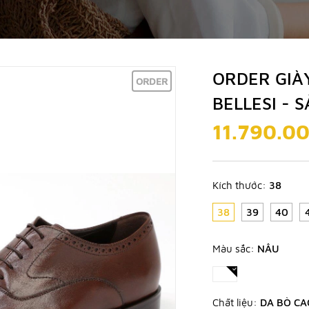
ORDER GIÀ
ORDER
BELLESI - 
11.790.0
Kích thước:
38
38
39
40
Màu sắc:
NÂU
Chất liệu:
DA BÒ CA