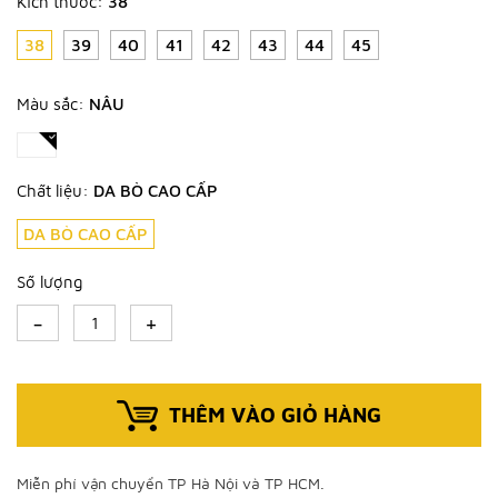
Kích thước:
38
38
39
40
41
42
43
44
45
Màu sắc:
NÂU
Chất liệu:
DA BÒ CAO CẤP
DA BÒ CAO CẤP
Số lượng
-
+
THÊM VÀO GIỎ HÀNG
Miễn phí vận chuyển TP Hà Nội và TP HCM.