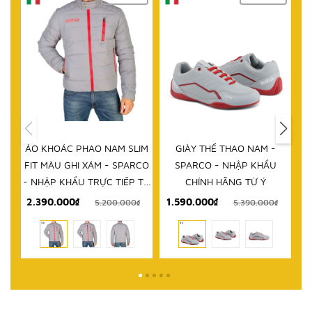
HẾT HÀNG
IM
GIÀY THỂ THAO NAM -
DÉP NAM - SPARCO - NHẬP
D
RCO
SPARCO - NHẬP KHẨU
KHẨU CHÍNH HÃNG TỪ Ý
 TỪ
CHÍNH HÃNG TỪ Ý
1.590.000₫
999.000₫
₫
5.390.000₫
2.580.000₫