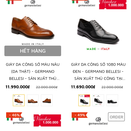
HẾT HÀNG
GIÀY DA CÔNG SỞ MÀU NÂU
GIÀY DA CÔNG SỞ 1080 MÀU
(DA THẬT) - GERMANO
ĐEN - GERMANO BELLESI -
BELLESI - SẢN XUẤT THỦ
SẢN XUẤT THỦ CÔNG TẠI
CÔNG TẠI ITALY
ITALY
11.990.000₫
11.690.000₫
22.000.000₫
22.000.000₫
- 46%
- 49%
ORDER