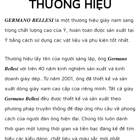
THƯƠNG HIỆU
𝑮𝑬𝑹𝑴𝑨𝑵𝑶 𝑩𝑬𝑳𝑳𝑬𝑺𝑰 là một thương hiệu giày nam sang
trọng chất lượng cao của Ý, hoàn toàn được sản xuất tại
Ý bằng cách sử dụng các vật liệu và phụ kiện tốt nhất.
Thương hiệu lấy tên của người sáng lập, ông 𝑮𝒆𝒓𝒎𝒂𝒏𝒐
𝑩𝒆𝒍𝒍𝒆𝒔𝒊 với trên 40 năm kinh nghiệm sản xuất và kinh
doanh giày dép…Từ năm 2001, ông đã thiết kế và sản
xuất dòng giày nam cao cấp của riêng mình. Tất cả giày
𝑮𝒆𝒓𝒎𝒂𝒏𝒐 𝑩𝒆𝒍𝒍𝒆𝒔𝒊 đều được thiết kế và sản xuất theo
phương pháp truyền thống để đáp ứng nhu cầu về phong
cách của người đàn ông hiện đại. Chúng tôi luôn dành
thời gian một lượng thời gian và tiền bạc đáng kể để tìm
hiểu các kiểu dáng, chất liệu và màu sắc mới nhất.