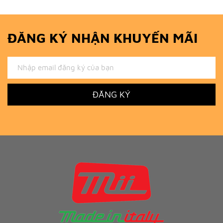
ĐĂNG KÝ NHẬN KHUYẾN MÃI
ĐĂNG KÝ