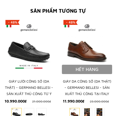
SẢN PHẨM TƯƠNG TỰ
- 48%
- 48%
HẾT HÀNG
GIÀY LƯỜI CÔNG SỞ (DA
GIÀY DA CÔNG SỞ (DA THẬT)
THẬT) - GERMANO BELLESI -
- GERMANO BELLESI - SẢN
SẢN XUẤT THỦ CÔNG TỪ Ý
XUẤT THỦ CÔNG TẠI ITALY
10.990.000₫
11.990.000₫
21.000.000₫
23.000.000₫