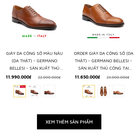
GIÀY DA CÔNG SỞ MÀU NÂU
ORDER GIÀY DA CÔNG SỞ (DA
(DA THẬT) - GERMANO
THẬT) - GERMANO BELLESI -
BELLESI - SẢN XUẤT THỦ
SẢN XUẤT THỦ CÔNG TẠI
CÔNG TẠI ITALY
ITALY
11.990.000₫
11.650.000₫
22.000.000₫
23.000.000₫
XEM THÊM SẢN PHẨM