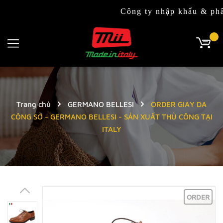
Công ty nhập khẩu & phân phối 
Trang chủ
GERMANO BELLESI
ORDER GIÀY DA
CÔNG SỞ - GERMANO BELLESI - SẢN XUẤT THỦ CÔNG TẠI
ITALY
ORDER