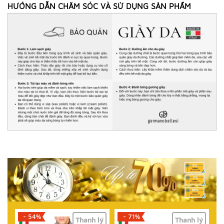
HƯỚNG DẪN CHĂM SÓC VÀ SỬ DỤNG SẢN PHẨM
- 71%
- 61%
lý
Thanh lý
Thanh lý