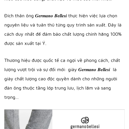
Đích thân ông 𝑮𝒆𝒓𝒎𝒂𝒏𝒐 𝑩𝒆𝒍𝒍𝒆𝒔𝒊 thực hiện việc lựa chọn
nguyên liệu và tuân thủ từng quy trình sản xuất. Đây là
cách duy nhất để đảm bảo chất lượng chính hãng 100%
được sản xuất tại Ý.
Thương hiệu được quốc tế ca ngợi về phong cách, chất
lượng vượt trội và sự đổi mới: giày 𝑮𝒆𝒓𝒎𝒂𝒏𝒐 𝑩𝒆𝒍𝒍𝒆𝒔𝒊 là
giày chất lượng cao độc quyền dành cho những người
đàn ông thuộc tầng lớp trung lưu, lịch lãm và sang
trọng…