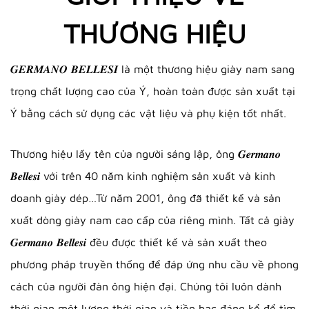
THƯƠNG HIỆU
𝑮𝑬𝑹𝑴𝑨𝑵𝑶 𝑩𝑬𝑳𝑳𝑬𝑺𝑰 là một thương hiệu giày nam sang
trọng chất lượng cao của Ý, hoàn toàn được sản xuất tại
Ý bằng cách sử dụng các vật liệu và phụ kiện tốt nhất.
Thương hiệu lấy tên của người sáng lập, ông 𝑮𝒆𝒓𝒎𝒂𝒏𝒐
𝑩𝒆𝒍𝒍𝒆𝒔𝒊 với trên 40 năm kinh nghiệm sản xuất và kinh
doanh giày dép…Từ năm 2001, ông đã thiết kế và sản
xuất dòng giày nam cao cấp của riêng mình. Tất cả giày
𝑮𝒆𝒓𝒎𝒂𝒏𝒐 𝑩𝒆𝒍𝒍𝒆𝒔𝒊 đều được thiết kế và sản xuất theo
phương pháp truyền thống để đáp ứng nhu cầu về phong
cách của người đàn ông hiện đại. Chúng tôi luôn dành
thời gian một lượng thời gian và tiền bạc đáng kể để tìm