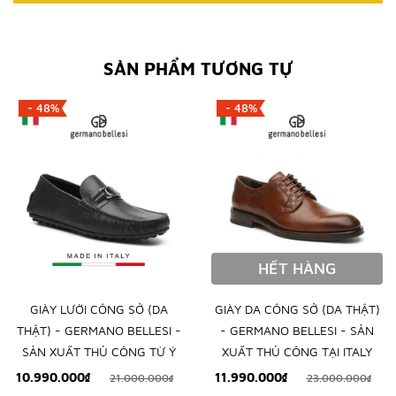
SẢN PHẨM TƯƠNG TỰ
- 48%
- 48%
HẾT HÀNG
GIÀY LƯỜI CÔNG SỞ (DA
GIÀY DA CÔNG SỞ (DA THẬT)
THẬT) - GERMANO BELLESI -
- GERMANO BELLESI - SẢN
SẢN XUẤT THỦ CÔNG TỪ Ý
XUẤT THỦ CÔNG TẠI ITALY
10.990.000₫
11.990.000₫
21.000.000₫
23.000.000₫