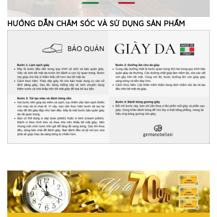
HƯỚNG DẪN CHĂM SÓC VÀ SỬ DỤNG SẢN PHẨM