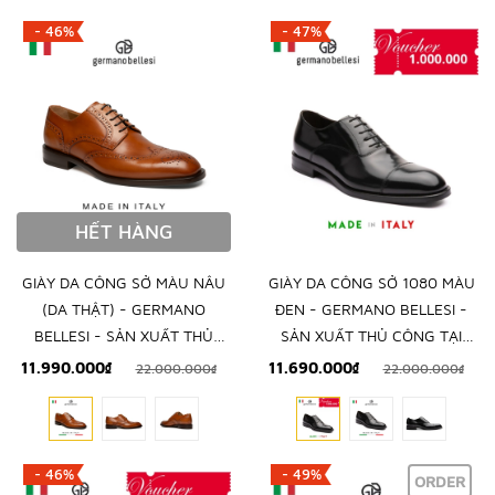
- 46%
- 47%
HẾT HÀNG
GIÀY DA CÔNG SỞ MÀU NÂU
GIÀY DA CÔNG SỞ 1080 MÀU
(DA THẬT) - GERMANO
ĐEN - GERMANO BELLESI -
BELLESI - SẢN XUẤT THỦ
SẢN XUẤT THỦ CÔNG TẠI
CÔNG TẠI ITALY
ITALY
11.990.000₫
11.690.000₫
22.000.000₫
22.000.000₫
- 46%
- 49%
ORDER