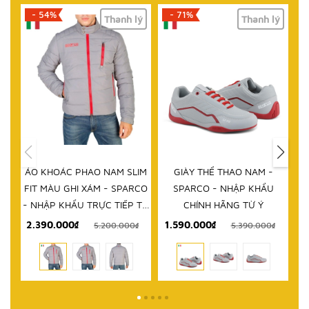
- 71%
- 61%
lý
Thanh lý
Thanh lý
HẾT HÀNG
IM
GIÀY THỂ THAO NAM -
DÉP NAM - SPARCO - NHẬP
D
RCO
SPARCO - NHẬP KHẨU
KHẨU CHÍNH HÃNG TỪ Ý
 TỪ
CHÍNH HÃNG TỪ Ý
1.590.000₫
999.000₫
₫
5.390.000₫
2.580.000₫