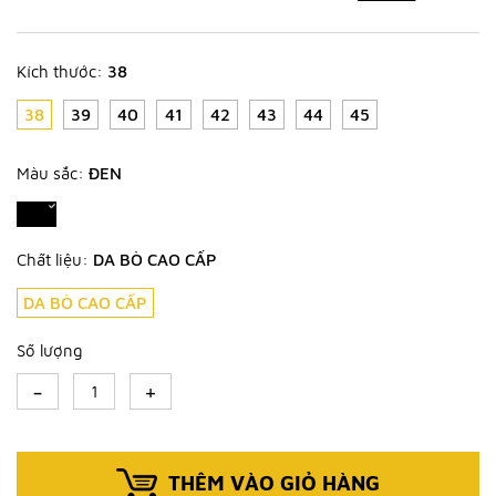
Kích thước:
38
38
39
40
41
42
43
44
45
Màu sắc:
ĐEN
Chất liệu:
DA BÒ CAO CẤP
DA BÒ CAO CẤP
Số lượng
-
+
THÊM VÀO GIỎ HÀNG