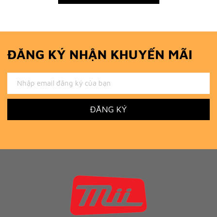
ĐĂNG KÝ NHẬN KHUYẾN MÃI
ĐĂNG KÝ