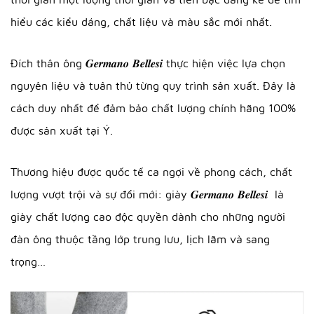
hiểu các kiểu dáng, chất liệu và màu sắc mới nhất.
Đích thân ông 𝑮𝒆𝒓𝒎𝒂𝒏𝒐 𝑩𝒆𝒍𝒍𝒆𝒔𝒊 thực hiện việc lựa chọn
nguyên liệu và tuân thủ từng quy trình sản xuất. Đây là
cách duy nhất để đảm bảo chất lượng chính hãng 100%
được sản xuất tại Ý.
Thương hiệu được quốc tế ca ngợi về phong cách, chất
lượng vượt trội và sự đổi mới: giày 𝑮𝒆𝒓𝒎𝒂𝒏𝒐 𝑩𝒆𝒍𝒍𝒆𝒔𝒊 là
giày chất lượng cao độc quyền dành cho những người
đàn ông thuộc tầng lớp trung lưu, lịch lãm và sang
trọng…