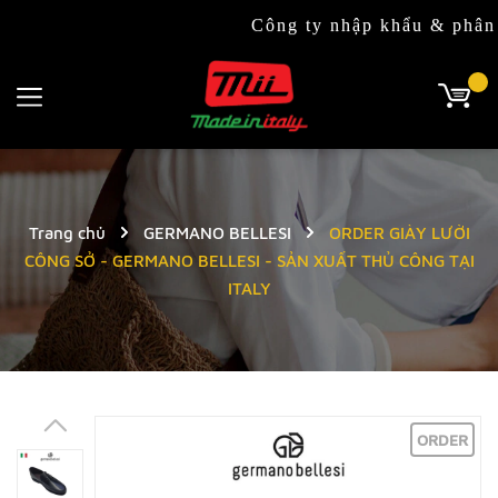
Công ty nhập khẩu & phân phối độc
Trang chủ
GERMANO BELLESI
ORDER GIÀY LƯỜI
CÔNG SỞ - GERMANO BELLESI - SẢN XUẤT THỦ CÔNG TẠI
ITALY
ORDER