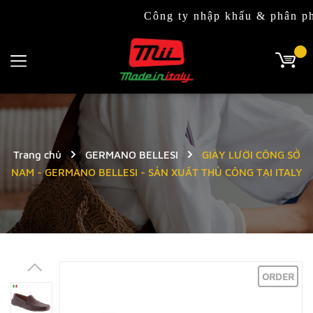
Công ty nhập khẩu & phân phối độc q
Trang chủ
GERMANO BELLESI
GIÀY LƯỜI CÔNG SỞ
NAM - GERMANO BELLESI - SẢN XUẤT THỦ CÔNG TẠI ITALY
ORDER