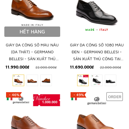
HẾT HÀNG
GIÀY DA CÔNG SỞ MÀU NÂU
GIÀY DA CÔNG SỞ 1080 MÀU
(DA THẬT) - GERMANO
ĐEN - GERMANO BELLESI -
BELLESI - SẢN XUẤT THỦ
SẢN XUẤT THỦ CÔNG TẠI
CÔNG TẠI ITALY
ITALY
11.990.000₫
11.690.000₫
22.000.000₫
22.000.000₫
- 46%
- 49%
ORDER