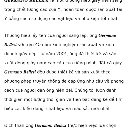
trọng chất lượng cao của Ý, hoàn toàn được sản xuất tại
Ý bằng cách sử dụng các vật liệu và phụ kiện tốt nhất.
Thương hiệu lấy tên của người sáng lập, ông 𝑮𝒆𝒓𝒎𝒂𝒏𝒐
𝑩𝒆𝒍𝒍𝒆𝒔𝒊 với trên 40 năm kinh nghiệm sản xuất và kinh
doanh giày dép…Từ năm 2001, ông đã thiết kế và sản
xuất dòng giày nam cao cấp của riêng mình. Tất cả giày
𝑮𝒆𝒓𝒎𝒂𝒏𝒐 𝑩𝒆𝒍𝒍𝒆𝒔𝒊 đều được thiết kế và sản xuất theo
phương pháp truyền thống để đáp ứng nhu cầu về phong
cách của người đàn ông hiện đại. Chúng tôi luôn dành
thời gian một lượng thời gian và tiền bạc đáng kể để tìm
hiểu các kiểu dáng, chất liệu và màu sắc mới nhất.
Đích thân ông 𝑮𝒆𝒓𝒎𝒂𝒏𝒐 𝑩𝒆𝒍𝒍𝒆𝒔𝒊 thực hiện việc lựa chọn