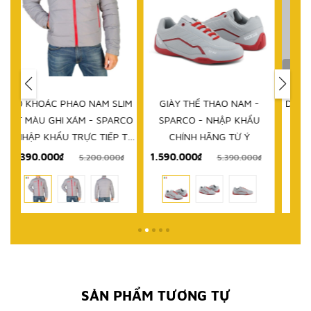
HẾT HÀNG
IM
GIÀY THỂ THAO NAM -
DÉP NAM - SPARCO - NHẬP
D
RCO
SPARCO - NHẬP KHẨU
KHẨU CHÍNH HÃNG TỪ Ý
 TỪ
CHÍNH HÃNG TỪ Ý
1.590.000₫
999.000₫
₫
5.390.000₫
2.580.000₫
SẢN PHẨM TƯƠNG TỰ