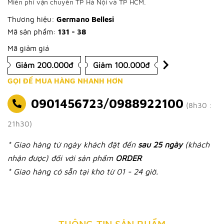
Miễn phí vận chuyển TP Hà Nội và TP HCM.
Thương hiệu:
Germano Bellesi
Mã sản phẩm:
131 - 38
Mã giảm giá
Giảm 200.000đ
Giảm 100.000đ
GỌI ĐỂ MUA HÀNG NHANH HƠN
0901456723/0988922100
(8h30 :
21h30)
* Giao hàng từ ngày khách đặt đến
sau 25 ngày
(khách
nhận được) đối với sản phẩm
ORDER
* Giao hàng có sẵn tại kho từ 01 - 24 giờ.
THÔNG TIN SẢN PHẨM