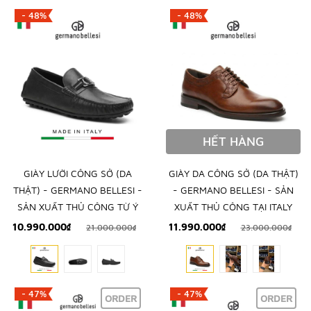
- 48%
- 48%
HẾT HÀNG
GIÀY LƯỜI CÔNG SỞ (DA
GIÀY DA CÔNG SỞ (DA THẬT)
THẬT) - GERMANO BELLESI -
- GERMANO BELLESI - SẢN
SẢN XUẤT THỦ CÔNG TỪ Ý
XUẤT THỦ CÔNG TẠI ITALY
10.990.000₫
11.990.000₫
21.000.000₫
23.000.000₫
- 47%
- 47%
ORDER
ORDER