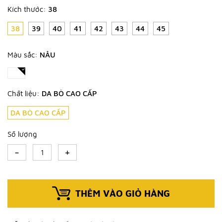
Kích thước:
38
38
39
40
41
42
43
44
45
Màu sắc:
NÂU
Chất liệu:
DA BÒ CAO CẤP
DA BÒ CAO CẤP
Số lượng
-
+
THÊM VÀO GIỎ HÀNG