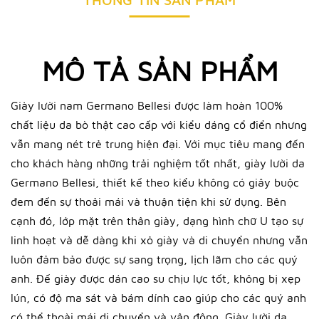
MÔ TẢ SẢN PHẨM
Giày lười nam Germano Bellesi được làm hoàn 100%
chất liệu da bò thật cao cấp với kiểu dáng cổ điển nhưng
vẫn mang nét trẻ trung hiện đại. Với mục tiêu mang đến
cho khách hàng những trải nghiệm tốt nhất, giày lười da
Germano Bellesi, thiết kế theo kiểu không có giây buộc
đem đến sự thoải mái và thuận tiện khi sử dụng. Bên
cạnh đó, lớp mặt trên thân giày, dạng hình chữ U tạo sự
linh hoạt và dễ dàng khi xỏ giày và di chuyển nhưng vẫn
luôn đảm bảo được sự sang trọng, lịch lãm cho các quý
anh.
Đế giày được dán cao su chịu lực tốt, không bị xẹp
lún, có độ ma sát và bám dính cao giúp cho các quý anh
có thể thoài mái di chuyển và vận động. Giày lười da