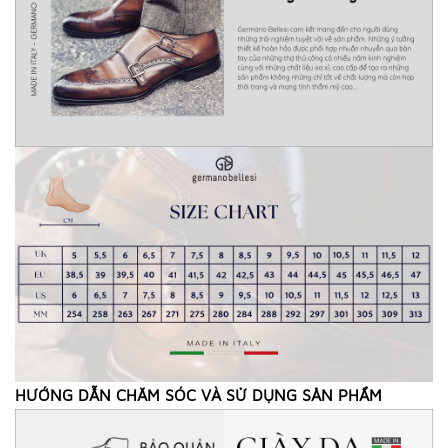
HƯỚNG DẪN CHĂM SÓC VÀ SỬ DỤNG SẢN PHẨM