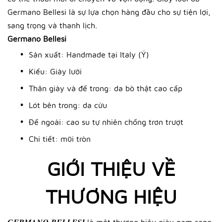
Germano Bellesi là sự lựa chọn hàng đầu cho sự tiện lợi,
sang trọng và thanh lịch.
Germano Bellesi
Sản xuất: Handmade tại Italy (Ý)
Kiểu: Giày lười
Thân giày và đế trong: da bò thật cao cấp
Lót bên trong: da cừu
Đế ngoài: cao su tự nhiên chống trơn trượt
Chi tiết: mũi tròn
GIỚI THIỆU VỀ
THƯƠNG HIỆU
𝑮𝑬𝑹𝑴𝑨𝑵𝑶 𝑩𝑬𝑳𝑳𝑬𝑺𝑰 là một thương hiệu giày nam sang