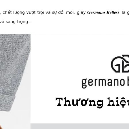
 lượng vượt trội và sự đổi mới: giày 𝑮𝒆𝒓𝒎𝒂𝒏𝒐 𝑩𝒆𝒍𝒍𝒆𝒔
 và sang trọng…