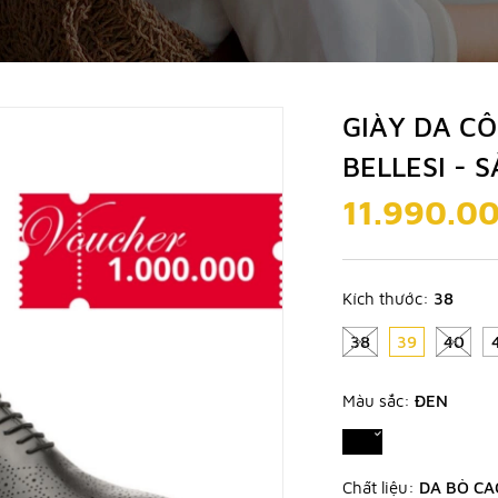
GIÀY DA C
BELLESI - 
11.990.0
Kích thước:
38
38
39
40
Màu sắc:
ĐEN
Chất liệu:
DA BÒ CA