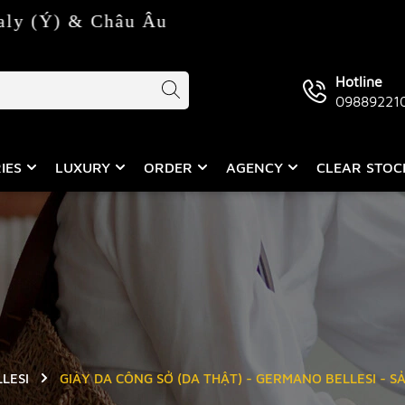
& Châu Âu
Hotline
09889221
IES
LUXURY
ORDER
AGENCY
CLEAR STO
LESI
GIÀY DA CÔNG SỞ (DA THẬT) - GERMANO BELLESI - S