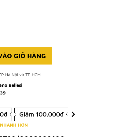
VÀO GIỎ HÀNG
TP Hà Nội và TP HCM.
no Bellesi
-39
00đ
Giảm 100.000đ
 NHANH HƠN