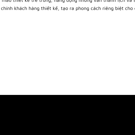
mẫu thiết kế trẻ trung, năng động nhưng vẫn thanh lịch và
 chính khách hàng thiết kế, tạo ra phong cách riêng biệt cho