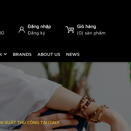
Đăng nhập
Giỏ hàng
00
Đăng ký
(
0
) sản phẩm
CK
BRANDS
ABOUT US
NEWS
ẢN XUẤT THỦ CÔNG TẠI ITALY