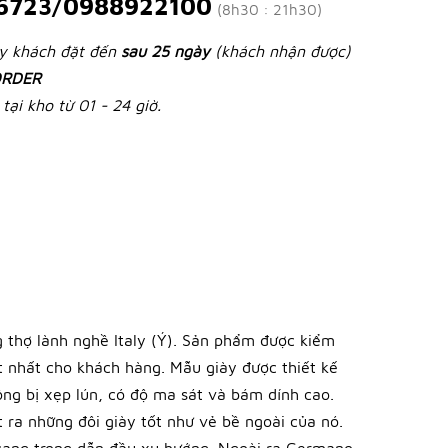
6723/0988922100
(8h30 : 21h30)
ày khách đặt đến
sau 25 ngày
(khách nhận được)
RDER
tại kho từ 01 - 24 giờ.
 thợ lành nghề Italy (Ý). Sản phẩm được kiểm
 nhất cho khách hàng. Mẫu giày được thiết kế
hông bị xẹp lún, có độ ma sát và bám dính cao.
t ra những đôi giày tốt như vẻ bề ngoài của nó.