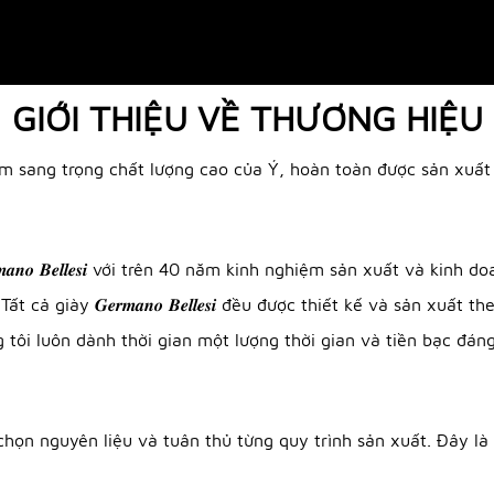
GIỚI THIỆU VỀ THƯƠNG HIỆU
iày nam sang trọng chất lượng cao của Ý, hoàn toàn được sản xu
𝒂𝒏𝒐 𝑩𝒆𝒍𝒍𝒆𝒔𝒊 với trên 40 năm kinh nghiệm sản xuất và ki
cả giày 𝑮𝒆𝒓𝒎𝒂𝒏𝒐 𝑩𝒆𝒍𝒍𝒆𝒔𝒊 đều được thiết kế và sản x
tôi luôn dành thời gian một lượng thời gian và tiền bạc đáng
n việc lựa chọn nguyên liệu và tuân thủ từng quy trình sản xuất. Đ