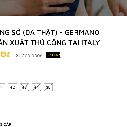
ÔNG SỞ (DA THẬT) - GERMANO
SẢN XUẤT THỦ CÔNG TẠI ITALY
00₫
-50%
24.000.000₫
41
42
43
44
45
O CẤP