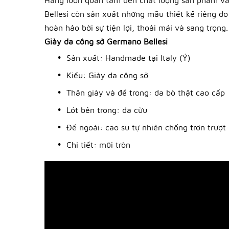
Hãng luôn quan tâm đến chất lượng sản phẩm và 
Bellesi còn sản xuất những mẫu thiết kế riêng do
hoàn hảo bời sự tiện lợi, thoải mái và sang trọng.
Giày da công sở Germano Bellesi
Sản xuất: Handmade tại Italy (Ý)
Kiểu: Giày da công sở
Thân giày và đế trong: da bò thật cao cấp
Lót bên trong: da cừu
Đế ngoài: cao su tự nhiên chống trơn trượt
Chi tiết: mũi tròn