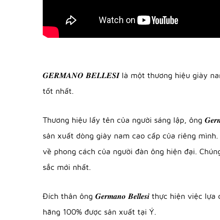
𝑮𝑬𝑹𝑴𝑨𝑵𝑶 𝑩𝑬𝑳𝑳𝑬𝑺𝑰 là một thương hiệu g
tốt nhất.
Thương hiệu lấy tên của người sáng lập, ông 𝑮𝒆𝒓
sản xuất dòng giày nam cao cấp của riêng mình. Tất 
về phong cách của người đàn ông hiện đại. Chúng 
sắc mới nhất.
Đích thân ông 𝑮𝒆𝒓𝒎𝒂𝒏𝒐 𝑩𝒆𝒍𝒍𝒆𝒔𝒊 thực hiệ
hãng 100% được sản xuất tại Ý.