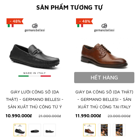
SẢN PHẨM TƯƠNG TỰ
- 48%
- 48%
HẾT HÀNG
GIÀY LƯỜI CÔNG SỞ (DA
GIÀY DA CÔNG SỞ (DA THẬT)
THẬT) - GERMANO BELLESI -
- GERMANO BELLESI - SẢN
SẢN XUẤT THỦ CÔNG TỪ Ý
XUẤT THỦ CÔNG TẠI ITALY
10.990.000₫
11.990.000₫
21.000.000₫
23.000.000₫