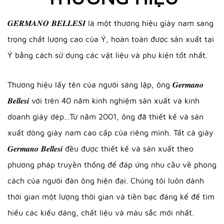
𝑮𝑬𝑹𝑴𝑨𝑵𝑶 𝑩𝑬𝑳𝑳𝑬𝑺𝑰 là một thương hiệu giày nam sang
trọng chất lượng cao của Ý, hoàn toàn được sản xuất tại
Ý bằng cách sử dụng các vật liệu và phụ kiện tốt nhất.
Thương hiệu lấy tên của người sáng lập, ông 𝑮𝒆𝒓𝒎𝒂𝒏𝒐
𝑩𝒆𝒍𝒍𝒆𝒔𝒊 với trên 40 năm kinh nghiệm sản xuất và kinh
doanh giày dép…Từ năm 2001, ông đã thiết kế và sản
xuất dòng giày nam cao cấp của riêng mình. Tất cả giày
𝑮𝒆𝒓𝒎𝒂𝒏𝒐 𝑩𝒆𝒍𝒍𝒆𝒔𝒊 đều được thiết kế và sản xuất theo
phương pháp truyền thống để đáp ứng nhu cầu về phong
cách của người đàn ông hiện đại. Chúng tôi luôn dành
thời gian một lượng thời gian và tiền bạc đáng kể để tìm
hiểu các kiểu dáng, chất liệu và màu sắc mới nhất.