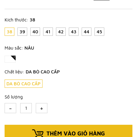
Kích thước:
38
38
39
40
41
42
43
44
45
Màu sắc:
NÂU
Chất liệu:
DA BÒ CAO CẤP
DA BÒ CAO CẤP
Số lượng
-
+
THÊM VÀO GIỎ HÀNG