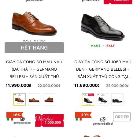
HẾT HÀNG
GIÀY DA CÔNG SỞ MÀU NÂU
GIÀY DA CÔNG SỞ 1080 MÀU
(DA THẬT) - GERMANO
ĐEN - GERMANO BELLESI -
BELLESI - SẢN XUẤT THỦ
SẢN XUẤT THỦ CÔNG TẠI
CÔNG TẠI ITALY
ITALY
11.990.000₫
11.690.000₫
22.000.000₫
22.000.000₫
- 46%
- 49%
ORDER