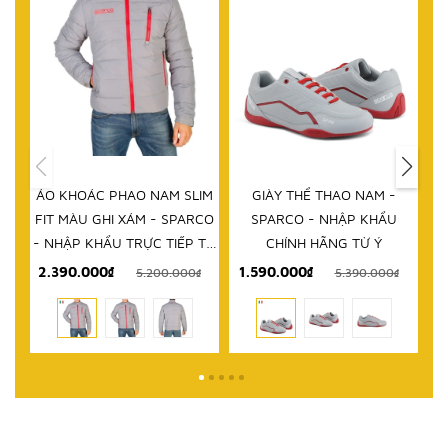
HẾT HÀNG
IM
GIÀY THỂ THAO NAM -
DÉP NAM - SPARCO - NHẬP
D
RCO
SPARCO - NHẬP KHẨU
KHẨU CHÍNH HÃNG TỪ Ý
 TỪ
CHÍNH HÃNG TỪ Ý
1.590.000₫
999.000₫
₫
5.390.000₫
2.580.000₫