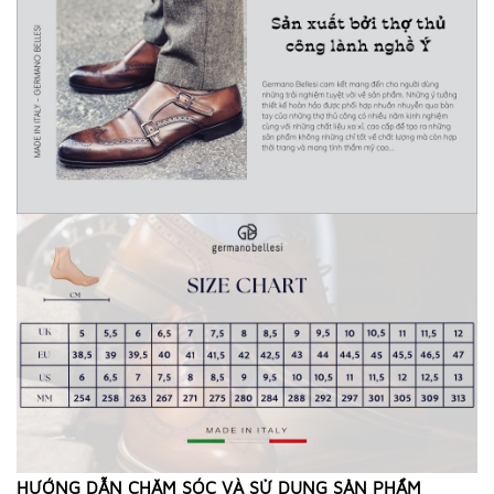
HƯỚNG DẪN CHĂM SÓC VÀ SỬ DỤNG SẢN PHẨM