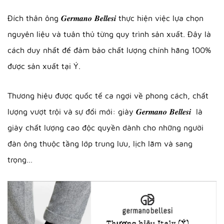
Đích thân ông 𝑮𝒆𝒓𝒎𝒂𝒏𝒐 𝑩𝒆𝒍𝒍𝒆𝒔𝒊 thực hiện việc lựa chọn
nguyên liệu và tuân thủ từng quy trình sản xuất. Đây là
cách duy nhất để đảm bảo chất lượng chính hãng 100%
được sản xuất tại Ý.
Thương hiệu được quốc tế ca ngợi về phong cách, chất
lượng vượt trội và sự đổi mới: giày 𝑮𝒆𝒓𝒎𝒂𝒏𝒐 𝑩𝒆𝒍𝒍𝒆𝒔𝒊 là
giày chất lượng cao độc quyền dành cho những người
đàn ông thuộc tầng lớp trung lưu, lịch lãm và sang
trọng…