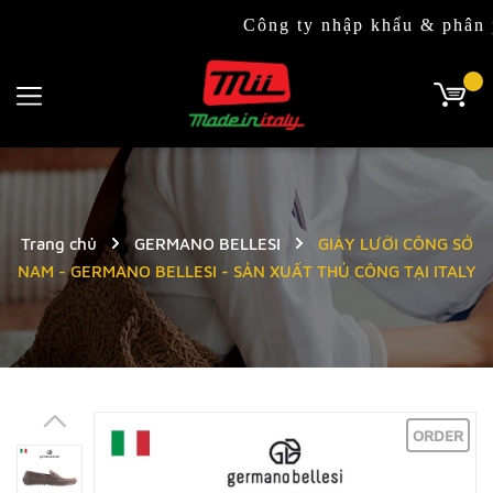
Công ty nhập khẩu & phân phối độc
Trang chủ
GERMANO BELLESI
GIÀY LƯỜI CÔNG SỞ
NAM - GERMANO BELLESI - SẢN XUẤT THỦ CÔNG TẠI ITALY
ORDER