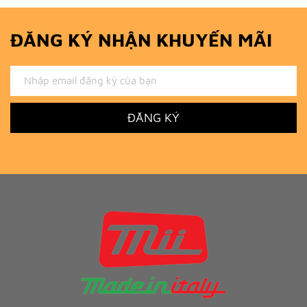
ĐĂNG KÝ NHẬN KHUYẾN MÃI
ĐĂNG KÝ