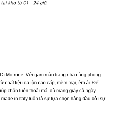
tại kho từ 01 - 24 giờ.
a Di Morrone. Với gam màu trang nhã cùng phong
từ chất liệu da lộn cao cấp, mềm mại, êm ái. Đế
giúp chân luôn thoải mái dù mang giày cả ngày.
e made in Italy luôn là sự lựa chọn hàng đầu bởi sự