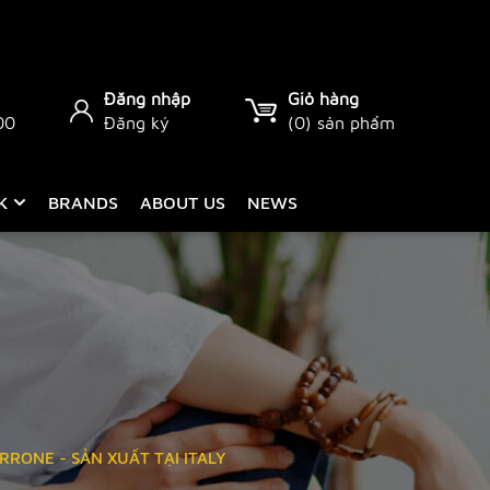
Đăng nhập
Giỏ hàng
00
Đăng ký
(
0
) sản phẩm
CK
BRANDS
ABOUT US
NEWS
RRONE - SẢN XUẤT TẠI ITALY