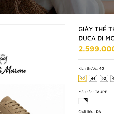
GIÀY THỂ T
DUCA DI MO
2.599.00
Kích thước:
40
40
41
42
Màu sắc:
TAUPE
Chất liệu:
DA