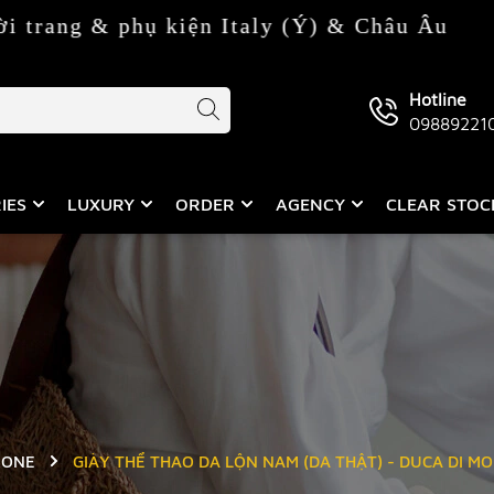
phụ kiện Italy (Ý) & Châu Âu
Hotline
09889221
IES
LUXURY
ORDER
AGENCY
CLEAR STO
RONE
GIÀY THỂ THAO DA LỘN NAM (DA THẬT) - DUCA DI MO