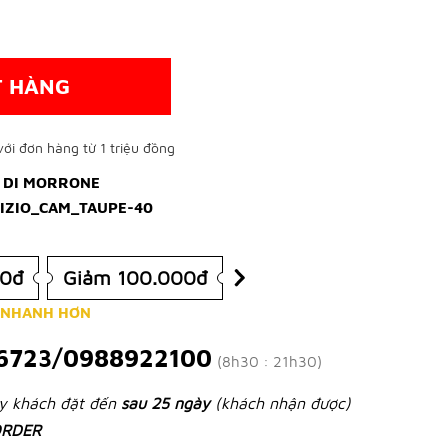
T HÀNG
ới đơn hàng từ 1 triệu đồng
 DI MORRONE
IZIO_CAM_TAUPE-40
00đ
Giảm 100.000đ
 NHANH HƠN
6723/0988922100
(8h30 : 21h30)
ày khách đặt đến
sau 25 ngày
(khách nhận được)
RDER