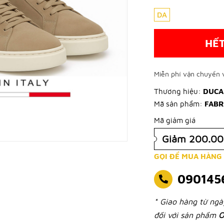
DA
HẾ
Miễn phí vận chuyển v
Thương hiệu:
DUCA
Mã sản phẩm:
FABR
Mã giảm giá
Giảm 200.0
GỌI ĐỂ MUA HÀNG
090145
* Giao hàng từ ng
đối với sản phẩm
O