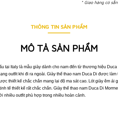
* Giao hàng có sẵn 
THÔNG TIN SẢN PHẨM
MÔ TẢ SẢN PHẨM
u tại Italy là mẫu giày dành cho nam đến từ thương hiệu Duc
ng outfit khi đi ra ngoài. Giày thể thao nam Duca Di được làm 
ược thiết kế chắc chắn mang lại độ ma sát cao. Lót giày êm ái 
inh tế thiết kế rất chắc chắn. Giày thể thao nam Duca Di Morrn
ới nhiều outfit phù hợp trong nhiều hoàn cảnh.