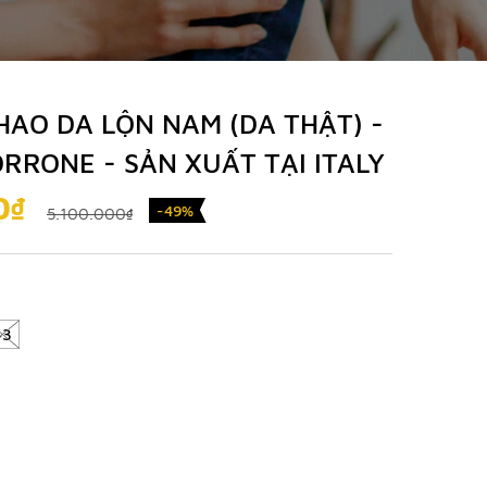
HAO DA LỘN NAM (DA THẬT) -
RRONE - SẢN XUẤT TẠI ITALY
0₫
-49%
5.100.000₫
43