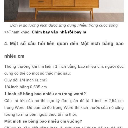
Đơn vị đo lường inch được ứng dụng nhiều trong cuộc sống
>>Tham khảo:
Chim bay vào nhà rồi bay ra​
4. Một số câu hỏi liên quan đến Một inch bằng bao
nhiêu cm
Thông thường khi tìm kiếm 1 inch bằng bao nhiêu cm, người đọc
cũng có thể có một số thắc mắc sau:
Quy đổi 1/4 inch ra cm?
1/4 inch bằng 0.635 cm.
1 inch sẽ bằng bao nhiêu cm trong word?
Câu trả lời của nó thì cực kỳ đơn giản đó là 1 inch = 2,54 cm
trong Word. Dù bạn có đo trong Word thì kích thước của nó cũng
tương tự như bên ngoài thực tế mà thôi.
Một inch sẽ bằng bao nhiêu cm vuông?
Chúng ta cần biết rằng inch là một đơn vị dùng để đo độ dài.