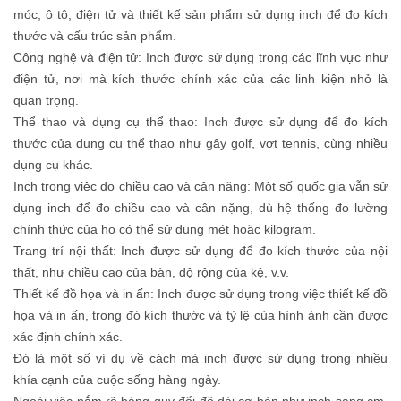
móc, ô tô, điện tử và thiết kế sản phẩm sử dụng inch để đo kích
thước và cấu trúc sản phẩm.
Công nghệ và điện tử: Inch được sử dụng trong các lĩnh vực như
điện tử, nơi mà kích thước chính xác của các linh kiện nhỏ là
quan trọng.
Thể thao và dụng cụ thể thao: Inch được sử dụng để đo kích
thước của dụng cụ thể thao như gậy golf, vợt tennis, cùng nhiều
dụng cụ khác.
Inch trong việc đo chiều cao và cân nặng: Một số quốc gia vẫn sử
dụng inch để đo chiều cao và cân nặng, dù hệ thống đo lường
chính thức của họ có thể sử dụng mét hoặc kilogram.
Trang trí nội thất: Inch được sử dụng để đo kích thước của nội
thất, như chiều cao của bàn, độ rộng của kệ, v.v.
Thiết kế đồ họa và in ấn: Inch được sử dụng trong việc thiết kế đồ
họa và in ấn, trong đó kích thước và tỷ lệ của hình ảnh cần được
xác định chính xác.
Đó là một số ví dụ về cách mà inch được sử dụng trong nhiều
khía cạnh của cuộc sống hàng ngày.
Ngoài việc nắm rõ bảng quy đổi độ dài cơ bản như inch sang cm,