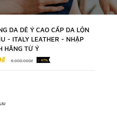
NG DA DÊ Ý CAO CẤP DA LỘN
IU - ITALY LEATHER - NHẬP
H HÃNG TỪ Ý
0₫
- 47%
6.000.000₫
LIU