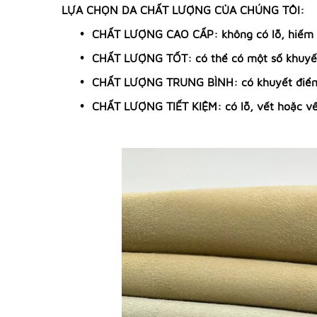
LỰA CHỌN DA CHẤT LƯỢNG CỦA CHÚNG TÔI:
CHẤT LƯỢNG CAO CẤP: không có lỗ, hiếm kh
CHẤT LƯỢNG TỐT: có thể có một số khuyết 
CHẤT LƯỢNG TRUNG BÌNH: có khuyết điểm 
CHẤT LƯỢNG TIẾT KIỆM: có lỗ, vết hoặc vế