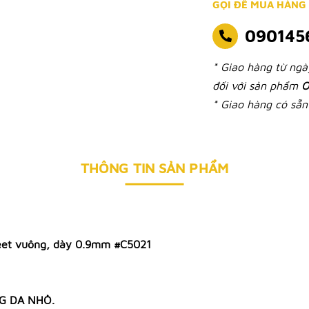
GỌI ĐỂ MUA HÀNG
090145
* Giao hàng từ ng
đối với sản phẩm
O
* Giao hàng có sẵn 
THÔNG TIN SẢN PHẨM
 feet vuông, dày 0.9mm #C5021
NG DA NHỎ.