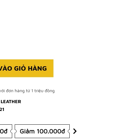
VÀO GIỎ HÀNG
ới đơn hàng từ 1 triệu đồng
 LEATHER
21
00đ
Giảm 100.000đ