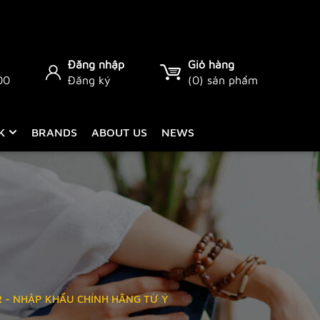
Đăng nhập
Giỏ hàng
00
Đăng ký
(
0
) sản phẩm
CK
BRANDS
ABOUT US
NEWS
R - NHẬP KHẨU CHÍNH HÃNG TỪ Ý