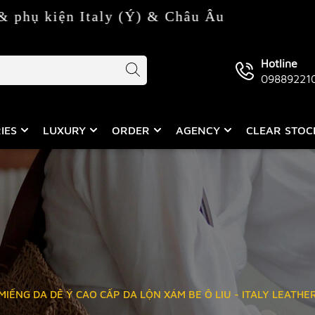
 Italy (Ý) & Châu Âu
Hotline
09889221
IES
LUXURY
ORDER
AGENCY
CLEAR STO
IẾNG DA DÊ Ý CAO CẤP DA LỘN XÁM BE Ô LIU - ITALY LEATHE