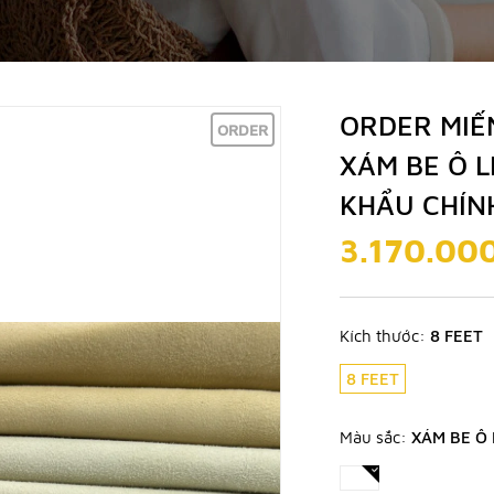
ORDER MIẾ
ORDER
XÁM BE Ô L
KHẨU CHÍN
3.170.00
Kích thước:
8 FEET
8 FEET
Màu sắc:
XÁM BE Ô 