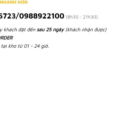
 NHANH HƠN
6723/0988922100
(8h30 : 21h30)
ày khách đặt đến
sau 25 ngày
(khách nhận được)
RDER
tại kho từ 01 - 24 giờ.