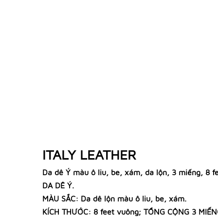
ITALY LEATHER
Da dê Ý màu ô liu, be, xám, da lộn, 3 miếng, 8
DA DÊ Ý.
MÀU SẮC: Da dê lộn màu ô liu, be, xám.
KÍCH THƯỚC: 8 feet vuông; TỔNG CỘNG 3 MIẾ