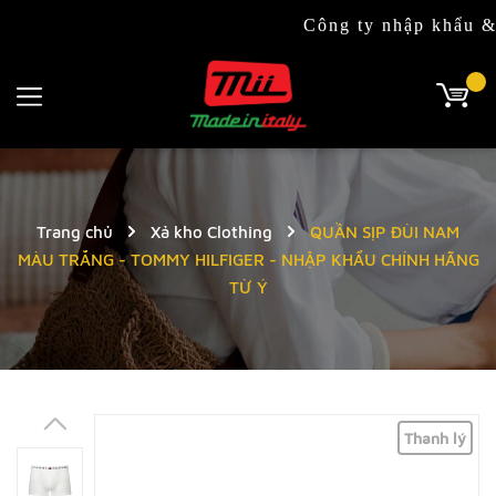
Công ty nhập khẩu & phân 
Trang chủ
Xả kho Clothing
QUẦN SỊP ĐÙI NAM
MÀU TRẮNG - TOMMY HILFIGER - NHẬP KHẨU CHÍNH HÃNG
TỪ Ý
Thanh lý