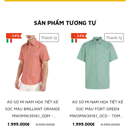
SẢN PHẨM TƯƠNG TỰ
- 54%
- 54%
Thanh lý
Thanh lý
ÁO SƠ MI NAM HỌA TIẾT KẺ
ÁO SƠ MI NAM HỌA TIẾT KẺ
SỌC MÀU BRILLIANT ORANGE
SỌC MÀU FORT GREEN
MW0MW39161_0DM -
MW0MW39161_0CD - TOMMY
TOMMY HILFIGER - NHẬP
HILFIGER - NHẬP KHẨU CHÍNH
1.999.000₫
1.999.000₫
4.300.000₫
4.300.000₫
KHẨU CHÍNH HÃNG TỪ Ý
HÃNG TỪ Ý