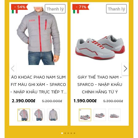
- 54%
- 71%
Thanh lý
Thanh lý
ÁO KHOÁC PHAO NAM SLIM
GIÀY THỂ THAO NAM -
D
FIT MÀU GHI XÁM - SPARCO
SPARCO - NHẬP KHẨU
- NHẬP KHẨU TRỰC TIẾP TỪ
CHÍNH HÃNG TỪ Ý
ITALY
2.390.000₫
1.590.000₫
5.200.000₫
5.390.000₫