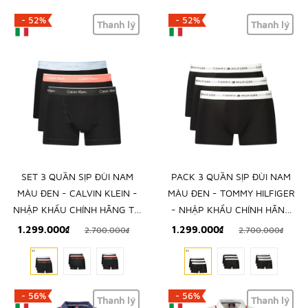
- 52%
- 52%
Thanh lý
Thanh lý
SET 3 QUẦN SỊP ĐÙI NAM
PACK 3 QUẦN SỊP ĐÙI NAM
MÀU ĐEN - CALVIN KLEIN -
MÀU ĐEN - TOMMY HILFIGER
NHẬP KHẨU CHÍNH HÃNG TỪ
- NHẬP KHẨU CHÍNH HÃNG
Ý
TỪ Ý
1.299.000₫
1.299.000₫
2.700.000₫
2.700.000₫
- 56%
- 56%
Thanh lý
Thanh lý