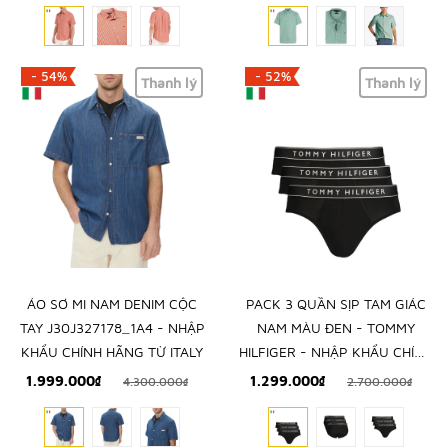
- 54%
- 52%
Thanh lý
Thanh lý
ÁO SƠ MI NAM DENIM CỘC
PACK 3 QUẦN SỊP TAM GIÁC
TAY J30J327178_1A4 - NHẬP
NAM MÀU ĐEN - TOMMY
KHẨU CHÍNH HÃNG TỪ ITALY
HILFIGER - NHẬP KHẨU CHÍNH
HÃNG TỪ Ý
1.999.000₫
1.299.000₫
4.300.000₫
2.700.000₫