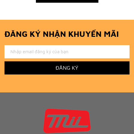
ĐĂNG KÝ NHẬN KHUYẾN MÃI
ĐĂNG KÝ