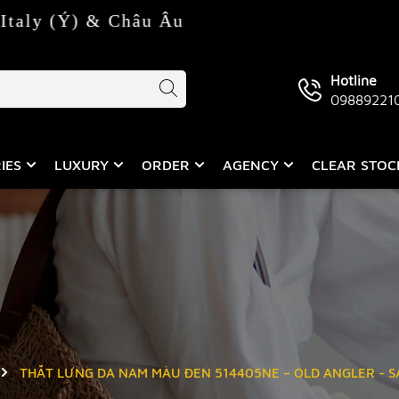
 & Châu Âu
Hotline
09889221
IES
LUXURY
ORDER
AGENCY
CLEAR STO
THẮT LƯNG DA NAM MÀU ĐEN 514405NE – OLD ANGLER - S