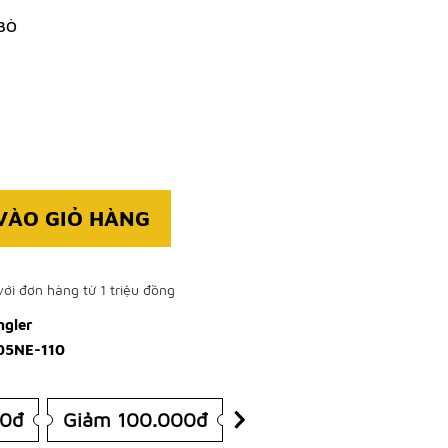
BÒ
VÀO GIỎ HÀNG
ới đơn hàng từ 1 triệu đồng
ngler
05NE-110
00đ
Giảm 100.000đ