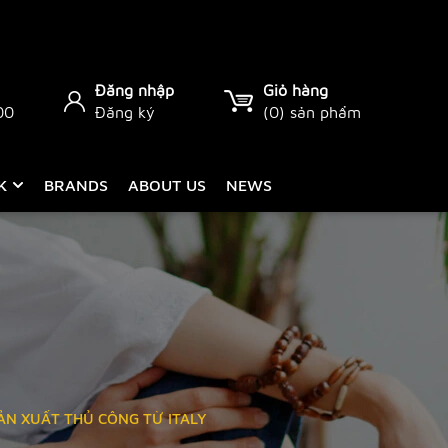
Đăng nhập
Giỏ hàng
00
Đăng ký
(
0
) sản phẩm
CK
BRANDS
ABOUT US
NEWS
ẢN XUẤT THỦ CÔNG TỪ ITALY