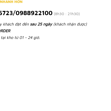
 NHANH HƠN
6723/0988922100
(8h30 : 21h30)
ày khách đặt đến
sau 25 ngày
(khách nhận được)
RDER
tại kho từ 01 - 24 giờ.