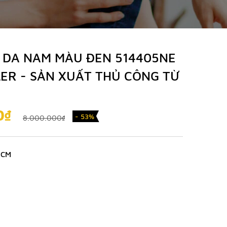
 DA NAM MÀU ĐEN 514405NE
LER - SẢN XUẤT THỦ CÔNG TỪ
0₫
- 53%
8.000.000₫
 CM