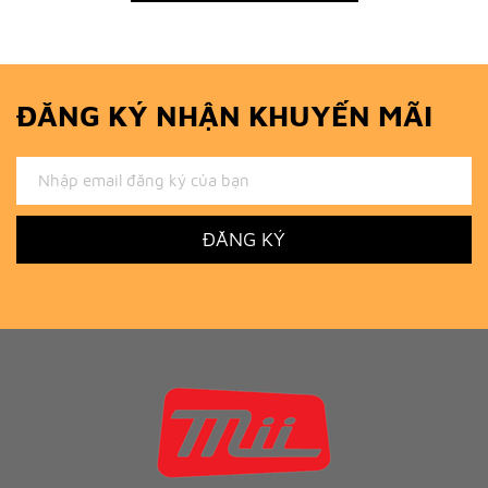
ĐĂNG KÝ NHẬN KHUYẾN MÃI
ĐĂNG KÝ