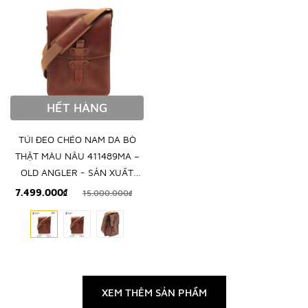
HẾT HÀNG
TÚI ĐEO CHÉO NAM DA BÒ
THẬT MÀU NÂU 411489MA –
OLD ANGLER - SẢN XUẤT
THỦ CÔNG TỪ ITALY
7.499.000₫
15.000.000₫
XEM THÊM SẢN PHẨM