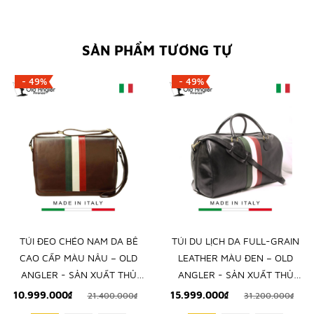
SẢN PHẨM TƯƠNG TỰ
- 49%
- 49%
TÚI ĐEO CHÉO NAM DA BÊ
TÚI DU LỊCH DA FULL-GRAIN
CAO CẤP MÀU NÂU – OLD
LEATHER MÀU ĐEN – OLD
ANGLER - SẢN XUẤT THỦ
ANGLER - SẢN XUẤT THỦ
CÔNG TỪ ITALY
CÔNG TỪ ITALY
10.999.000₫
15.999.000₫
21.400.000₫
31.200.000₫