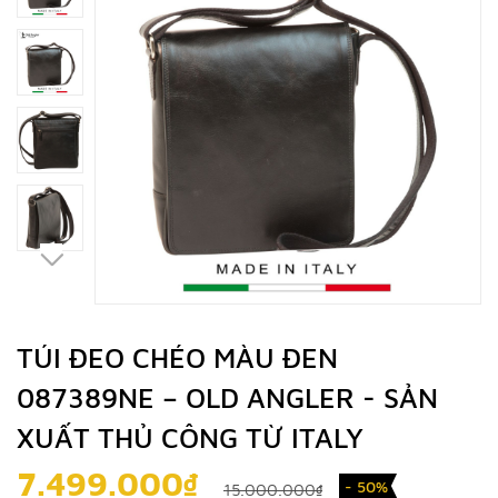
TÚI ĐEO CHÉO MÀU ĐEN
087389NE – OLD ANGLER - SẢN
XUẤT THỦ CÔNG TỪ ITALY
7.499.000₫
- 50%
15.000.000₫