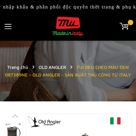
khẩu & phân phối độc quyền thời trang & phụ kiện It
Trang chủ
OLD ANGLER
TÚI ĐEO CHÉO MÀU ĐEN
087389NE – OLD ANGLER - SẢN XUẤT THỦ CÔNG TỪ ITALY