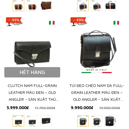
- 49%
- 49%
HẾT HÀNG
CLUTCH NAM FULL-GRAIN
TÚI ĐEO CHÉO NAM DA FULL-
LEATHER MÀU ĐEN – OLD
GRAIN LEATHER MÀU ĐEN –
ANGLER - SẢN XUẤT THỦ
OLD ANGLER - SẢN XUẤT
CÔNG TỪ ITALY
THỦ CÔNG TỪ ITALY
5.999.000₫
9.990.000₫
11.700.000₫
19.500.000₫