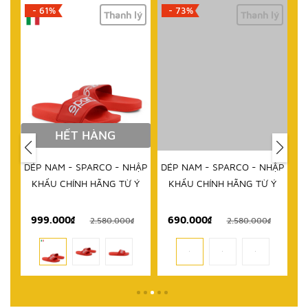
- 61%
- 73%
lý
Thanh lý
Thanh lý
HẾT HÀNG
DÉP NAM - SPARCO - NHẬP
DÉP NAM - SPARCO - NHẬP
KHẨU CHÍNH HÃNG TỪ Ý
KHẨU CHÍNH HÃNG TỪ Ý
999.000₫
690.000₫
1
₫
2.580.000₫
2.580.000₫