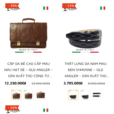
- 49%
- 53%
CẶP DA BÊ CAO CẤP MÀU
THẮT LƯNG DA NAM MÀU
NÂU HẠT DẺ – OLD ANGLER -
ĐEN 514405NE – OLD
SẢN XUẤT THỦ CÔNG TỪ
ANGLER - SẢN XUẤT THỦ
ITALY
CÔNG TỪ ITALY
12.250.000₫
3.795.000₫
23.900.000₫
8.000.000₫
- 50%