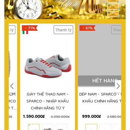
- 71%
- 61%
lý
Thanh lý
Thanh lý
HẾT HÀNG
IM
GIÀY THỂ THAO NAM -
DÉP NAM - SPARCO - NHẬP
D
RCO
SPARCO - NHẬP KHẨU
KHẨU CHÍNH HÃNG TỪ Ý
 TỪ
CHÍNH HÃNG TỪ Ý
1.590.000₫
999.000₫
₫
5.390.000₫
2.580.000₫