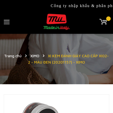
Công ty nhập khẩu & phân phối độc 
Trang chủ
XIMO
XI KEM ĐÁNH GIÀY CAO CẤP XI02-
2 - MÀU ĐEN (20201157) - XIMO