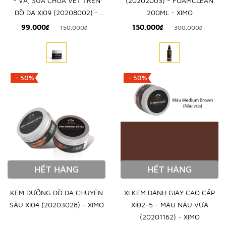
- VÁ, SỬA CHỮA VẾT TRÊN
(20202003) - FOAMCLEAN
ĐỒ DA XI09 (20208002) -
200ML - XIMO
XIMO
99.000₫
150.000₫
150.000₫
300.000₫
- 50%
- 50%
HẾT HÀNG
HẾT HÀNG
KEM DƯỠNG ĐỒ DA CHUYÊN
XI KEM ĐÁNH GIÀY CAO CẤP
SÂU XI04 (20203028) - XIMO
XI02-5 - MÀU NÂU VỪA
(20201162) - XIMO