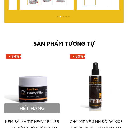
SẢN PHẨM TƯƠNG TỰ
- 34%
- 50%
HẾT HÀNG
KEM BẢ MA TÍT HEAVY FILLER
CHAI XỊT VỆ SINH ĐỒ DA XI03