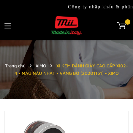
Công ty nhập khẩu & phân phối đ
Trang chủ
XIMO
XI KEM ĐÁNH GIÀY CAO CẤP XI02-
4 - MÀU NÂU NHẠT - VÀNG BÒ (20201161) - XIMO