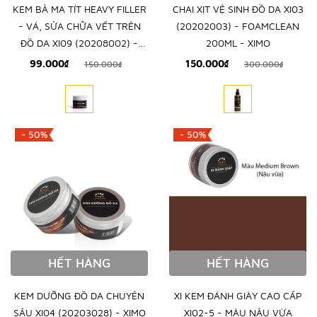
KEM BẢ MA TÍT HEAVY FILLER
CHAI XỊT VỆ SINH ĐỒ DA XI03
- VÁ, SỬA CHỮA VẾT TRÊN
(20202003) - FOAMCLEAN
ĐỒ DA XI09 (20208002) -
200ML - XIMO
XIMO
99.000₫
150.000₫
150.000₫
300.000₫
- 50%
- 50%
HẾT HÀNG
HẾT HÀNG
KEM DƯỠNG ĐỒ DA CHUYÊN
XI KEM ĐÁNH GIÀY CAO CẤP
SÂU XI04 (20203028) - XIMO
XI02-5 - MÀU NÂU VỪA