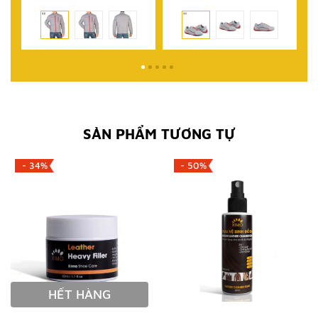
SẢN PHẨM TƯƠNG TỰ
- 34%
- 50%
HẾT HÀNG