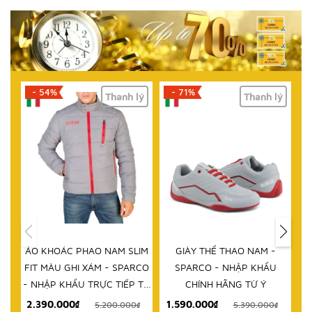
- 71%
- 61%
lý
Thanh lý
Thanh lý
HẾT HÀNG
IM
GIÀY THỂ THAO NAM -
DÉP NAM - SPARCO - NHẬP
D
RCO
SPARCO - NHẬP KHẨU
KHẨU CHÍNH HÃNG TỪ Ý
 TỪ
CHÍNH HÃNG TỪ Ý
1.590.000₫
999.000₫
₫
5.390.000₫
2.580.000₫