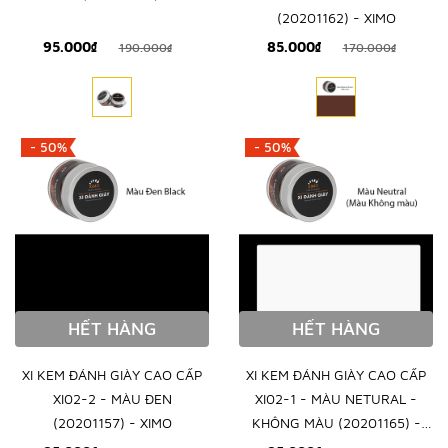
(20201162) - XIMO
95.000₫
85.000₫
190.000₫
170.000₫
- 50%
- 50%
HẾT HÀNG
HẾT HÀNG
XI KEM ĐÁNH GIÀY CAO CẤP
XI KEM ĐÁNH GIÀY CAO CẤP
XI02-2 - MÀU ĐEN
XI02-1 - MÀU NETURAL -
(20201157) - XIMO
KHÔNG MÀU (20201165) -
XIMO